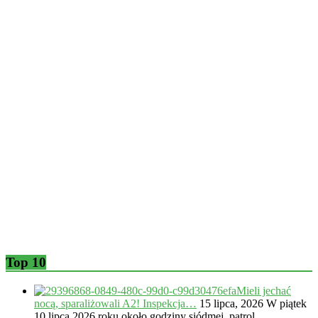
Top 10
Mieli jechać
nocą, sparaliżowali A2! Inspekcja…
15 lipca, 2026
W piątek
10 lipca 2026 roku około godziny siódmej, patrol…