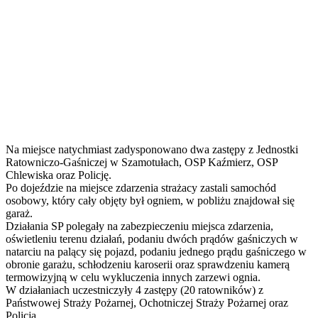
Na miejsce natychmiast zadysponowano dwa zastępy z Jednostki
Ratowniczo-Gaśniczej w Szamotułach, OSP Kaźmierz, OSP
Chlewiska oraz Policję.
Po dojeździe na miejsce zdarzenia strażacy zastali samochód
osobowy, który cały objęty był ogniem, w pobliżu znajdował się
garaż.
Działania SP polegały na zabezpieczeniu miejsca zdarzenia,
oświetleniu terenu działań, podaniu dwóch prądów gaśniczych w
natarciu na palący się pojazd, podaniu jednego prądu gaśniczego w
obronie garażu, schłodzeniu karoserii oraz sprawdzeniu kamerą
termowizyjną w celu wykluczenia innych zarzewi ognia.
W działaniach uczestniczyły 4 zastępy (20 ratowników) z
Państwowej Straży Pożarnej, Ochotniczej Straży Pożarnej oraz
Policja.