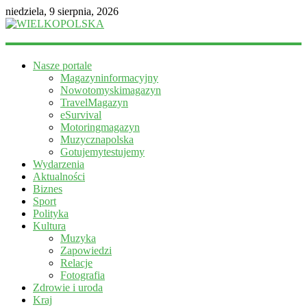
niedziela, 9 sierpnia, 2026
WIELKOPOLSKA
Nasze portale
Magazyn
Magazyninformacyjny
informacyjny
Nowotomyskimagazyn
TravelMagazyn
eSurvival
Motoringmagazyn
Muzycznapolska
Gotujemytestujemy
Wydarzenia
Aktualności
Biznes
Sport
Polityka
Kultura
Muzyka
Zapowiedzi
Relacje
Fotografia
Zdrowie i uroda
Kraj