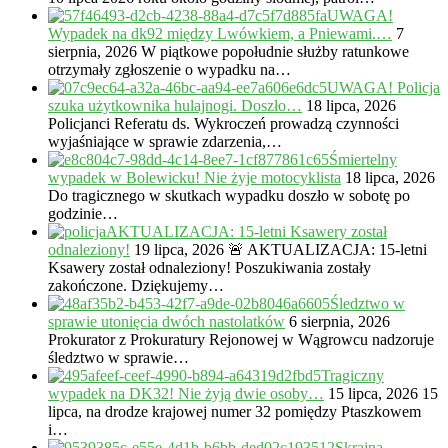
UWAGA!
Wypadek na dk92 między Lwówkiem, a Pniewami.…
7
sierpnia, 2026
W piątkowe popołudnie służby ratunkowe
otrzymały zgłoszenie o wypadku na…
UWAGA! Policja
szuka użytkownika hulajnogi. Doszło…
18 lipca, 2026
Policjanci Referatu ds. Wykroczeń prowadzą czynności
wyjaśniające w sprawie zdarzenia,…
Śmiertelny
wypadek w Bolewicku! Nie żyje motocyklista
18 lipca, 2026
Do tragicznego w skutkach wypadku doszło w sobotę po
godzinie…
AKTUALIZACJA: 15-letni Ksawery został
odnaleziony!
19 lipca, 2026
🚨 AKTUALIZACJA: 15-letni
Ksawery został odnaleziony! Poszukiwania zostały
zakończone. Dziękujemy…
Śledztwo w
sprawie utonięcia dwóch nastolatków
6 sierpnia, 2026
Prokurator z Prokuratury Rejonowej w Wągrowcu nadzoruje
śledztwo w sprawie…
Tragiczny
wypadek na DK32! Nie żyją dwie osoby…
15 lipca, 2026
15
lipca, na drodze krajowej numer 32 pomiędzy Ptaszkowem
i…
Skrajna