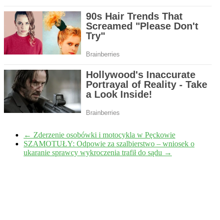
←
Zderzenie osobówki i motocykla w Pęckowie
SZAMOTUŁY: Odpowie za szalbierstwo – wniosek o
ukaranie sprawcy wykroczenia trafił do sądu
→