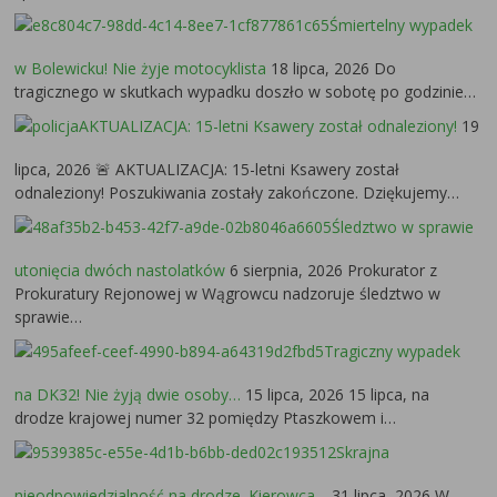
Śmiertelny wypadek
w Bolewicku! Nie żyje motocyklista
18 lipca, 2026
Do
tragicznego w skutkach wypadku doszło w sobotę po godzinie…
AKTUALIZACJA: 15-letni Ksawery został odnaleziony!
19
lipca, 2026
🚨 AKTUALIZACJA: 15-letni Ksawery został
odnaleziony! Poszukiwania zostały zakończone. Dziękujemy…
Śledztwo w sprawie
utonięcia dwóch nastolatków
6 sierpnia, 2026
Prokurator z
Prokuratury Rejonowej w Wągrowcu nadzoruje śledztwo w
sprawie…
Tragiczny wypadek
na DK32! Nie żyją dwie osoby…
15 lipca, 2026
15 lipca, na
drodze krajowej numer 32 pomiędzy Ptaszkowem i…
Skrajna
nieodpowiedzialność na drodze. Kierowca…
31 lipca, 2026
W