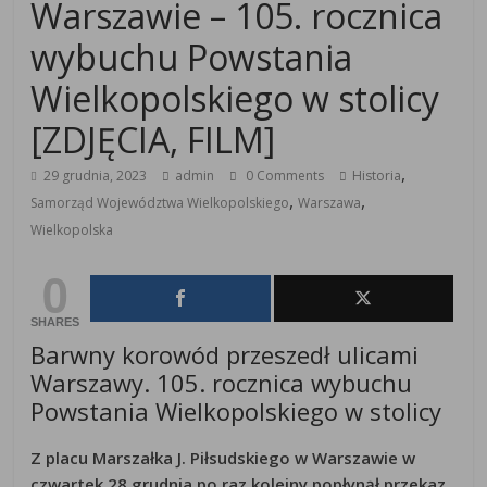
Warszawie – 105. rocznica
wybuchu Powstania
Wielkopolskiego w stolicy
[ZDJĘCIA, FILM]
,
29 grudnia, 2023
admin
0 Comments
Historia
,
,
Samorząd Województwa Wielkopolskiego
Warszawa
Wielkopolska
0
SHARES
Barwny korowód przeszedł ulicami
Warszawy. 105. rocznica wybuchu
Powstania Wielkopolskiego w stolicy
Z placu Marszałka J. Piłsudskiego w Warszawie w
czwartek 28 grudnia po raz kolejny popłynął przekaz