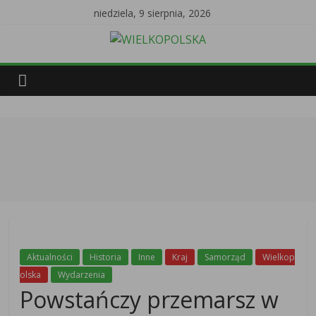
niedziela, 9 sierpnia, 2026
Aktualności
Historia
Inne
Kraj
Samorząd
Wielkop
olska
Wydarzenia
Powstańczy przemarsz w