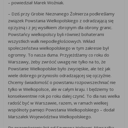
– powiedział Marek Woźniak.
– Dziś przy Grobie Nieznanego Żołnierza podkreślamy
związek Powstania Wielkopolskiego z odradzającą się
ojczyzną i z jej wysiłkiem zbrojnym dla obrony granic.
Powstańcy wielkopolscy byli również bohaterami
wszystkich walk niepodległościowych. Wkład
społeczeństwa wielkopolskiego w tym zakresie był
ogromny. To nasza duma. Przyjeżdżamy co roku do
Warszawy, żeby zwrócić uwagę nie tylko na to, że
Powstanie Wielkopolskie było zwycięskie, ale też jak
wiele dobrego przyniosło odradzającej się ojczyźnie.
Chcemy świadomość o powstaniu rozpowszechniać nie
tylko w Wielkopolsce, ale w całym kraju. I będziemy to
konsekwentnie rok po roku dalej czynić. To dla nas wielka
radość być w Warszawie, razem, w ramach wielkiej
wspólnoty pamięci Powstania Wielkopolskiego – dodał
Marszałek Województwa Wielkopolskiego.
Po przemówieniu list od Szymona Hołowni, Marszałka