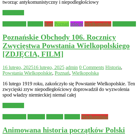
tworząc antykomunistyczny i niepodległościowy
Read more
Aktualności
Historia
Kraj
Poznań
relacje
Wielkopolska
Wydarzenia
Poznańskie Obchody 106. Rocznicy
Zwycięstwa Powstania Wielkopolskiego
[ZDJĘCIA, FILM]
16 lutego, 2025
16 lutego, 2025
admin
0 Comments
Historia
,
Powstania Wielkopolskie
,
Poznań
,
Wielkopolska
16 lutego 1919 roku, zakończyło się Powstanie Wielkopolskie. Ten
zwycięski zryw niepodległościowy doprowadził do wyzwolenia
spod władzy niemieckiej niemal całej
Read more
Aktualności
edukacja
Gniezno
Historia
Wielkopolska
Animowana historia początków Polski