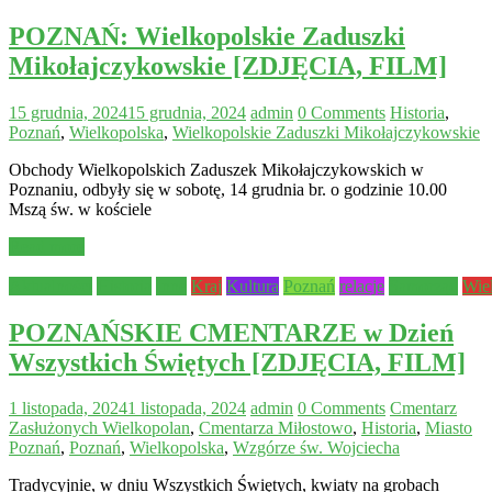
POZNAŃ: Wielkopolskie Zaduszki
Mikołajczykowskie [ZDJĘCIA, FILM]
15 grudnia, 2024
15 grudnia, 2024
admin
0 Comments
Historia
,
Poznań
,
Wielkopolska
,
Wielkopolskie Zaduszki Mikołajczykowskie
Obchody Wielkopolskich Zaduszek Mikołajczykowskich w
Poznaniu, odbyły się w sobotę, 14 grudnia br. o godzinie 10.00
Mszą św. w kościele
Read more
Aktualności
Historia
Inne
Kraj
Kultura
Poznań
relacje
Samorząd
Wie
POZNAŃSKIE CMENTARZE w Dzień
Wszystkich Świętych [ZDJĘCIA, FILM]
1 listopada, 2024
1 listopada, 2024
admin
0 Comments
Cmentarz
Zasłużonych Wielkopolan
,
Cmentarza Miłostowo
,
Historia
,
Miasto
Poznań
,
Poznań
,
Wielkopolska
,
Wzgórze św. Wojciecha
Tradycyjnie, w dniu Wszystkich Świętych, kwiaty na grobach