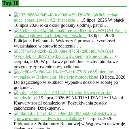
Top 10
Mieli jechać
nocą, sparaliżowali A2! Inspekcja…
15 lipca, 2026
W piątek
10 lipca 2026 roku około godziny siódmej, patrol…
UWAGA! Policja
szuka użytkownika hulajnogi. Doszło…
18 lipca, 2026
Policjanci Referatu ds. Wykroczeń prowadzą czynności
wyjaśniające w sprawie zdarzenia,…
UWAGA!
Wypadek na dk92 między Lwówkiem, a Pniewami.…
7
sierpnia, 2026
W piątkowe popołudnie służby ratunkowe
otrzymały zgłoszenie o wypadku na…
Śmiertelny
wypadek w Bolewicku! Nie żyje motocyklista
18 lipca, 2026
Do tragicznego w skutkach wypadku doszło w sobotę po
godzinie…
AKTUALIZACJA: 15-letni Ksawery został
odnaleziony!
19 lipca, 2026
🚨 AKTUALIZACJA: 15-letni
Ksawery został odnaleziony! Poszukiwania zostały
zakończone. Dziękujemy…
Śledztwo w
sprawie utonięcia dwóch nastolatków
6 sierpnia, 2026
Prokurator z Prokuratury Rejonowej w Wągrowcu nadzoruje
śledztwo w sprawie…