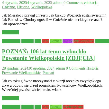
4 stycznia, 2025
4 stycznia, 2025
admin
0 Comments
edukacja
,
Gniezno
,
Historia
,
Wielkopolska
Jak Mieszko I przyjął chrzest? Jak biskup Wojciech został świętym?
Jak Bolesław Chrobry ugościł w Gnieźnie niemieckiego cesarza?
Jak opowiedzieć
Read more
Aktualności
Historia
Inne
Kraj
Poznań
relacje
Wielkopolska
Wydarze
POZNAŃ: 106 lat temu wybuchło
Powstanie Wielkopolskie [ZDJĘCIA]
28 grudnia, 2024
30 grudnia, 2024
admin
0 Comments
Historia
,
Powstanie Wielkopolskie
,
Poznań
Jak co roku główne uroczystości z okazji rocznicy zwycięskiego
zrywu odbyły się przed pomnikiem Powstańców Wielkopolskich.
Wcześniej przedstawiciele m.in. władz
Read more
Aktualności
Historia
Inne
Kraj
Poznań
Wielkopolska