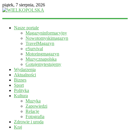
piątek, 7 sierpnia, 2026
WIELKOPOLSKA
Nasze portale
Magazyn
Magazyninformacyjny
informacyjny
Nowotomyskimagazyn
TravelMagazyn
eSurvival
Motoringmagazyn
Muzycznapolska
Gotujemytestujemy
Wydarzenia
Aktualności
Biznes
Sport
Polityka
Kultura
Muzyka
Zapowiedzi
Relacje
Fotografia
Zdrowie i uroda
Kraj