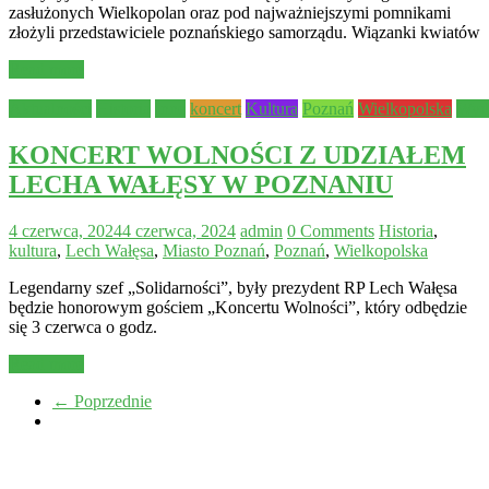
zasłużonych Wielkopolan oraz pod najważniejszymi pomnikami
złożyli przedstawiciele poznańskiego samorządu. Wiązanki kwiatów
Read more
Aktualności
Historia
Inne
koncert
Kultura
Poznań
Wielkopolska
Wyda
KONCERT WOLNOŚCI Z UDZIAŁEM
LECHA WAŁĘSY W POZNANIU
4 czerwca, 2024
4 czerwca, 2024
admin
0 Comments
Historia
,
kultura
,
Lech Wałęsa
,
Miasto Poznań
,
Poznań
,
Wielkopolska
Legendarny szef „Solidarności”, były prezydent RP Lech Wałęsa
będzie honorowym gościem „Koncertu Wolności”, który odbędzie
się 3 czerwca o godz.
Read more
← Poprzednie