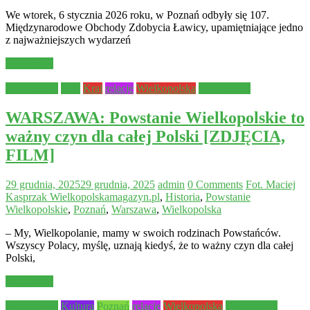
We wtorek, 6 stycznia 2026 roku, w Poznań odbyły się 107.
Międzynarodowe Obchody Zdobycia Ławicy, upamiętniające jedno
z najważniejszych wydarzeń
Read more
Aktualności
Inne
Kraj
relacje
Wielkopolska
Wydarzenia
WARSZAWA: Powstanie Wielkopolskie to
ważny czyn dla całej Polski [ZDJĘCIA,
FILM]
29 grudnia, 2025
29 grudnia, 2025
admin
0 Comments
Fot. Maciej
Kasprzak Wielkopolskamagazyn.pl
,
Historia
,
Powstanie
Wielkopolskie
,
Poznań
,
Warszawa
,
Wielkopolska
– My, Wielkopolanie, mamy w swoich rodzinach Powstańców.
Wszyscy Polacy, myślę, uznają kiedyś, że to ważny czyn dla całej
Polski,
Read more
Aktualności
Kultura
Poznań
relacje
Wielkopolska
Wydarzenia