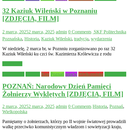
32 Kaziuk Wileński w Poznaniu
[ZDJĘCIA, FILM]
2 marca, 2025
2 marca, 2025
admin
0 Comments
 SKF Politechnika
Poznańska
,
Historia
,
Kaziuk Wileński
,
tradycja
,
wydarzenia
W niedzielę, 2 marca br, w Poznniu zorganizowano po raz 32
Kaziuk Wileński ku czci św. Kazimierza Królewicza z rodu
Read more
Aktualności
Historia
Kraj
Poznań
relacje
Wielkopolska
Wydarzenia
POZNAŃ: Narodowy Dzień Pamięci
Żołnierzy Wyklętych [ZDJĘCIA, FILM]
2 marca, 2025
2 marca, 2025
admin
0 Comments
Historia
,
Poznań
,
Wielkopolska
Pamiętamy o żołnierzach, którzy po II wojnie światowej prowadzili
walkę przeciwko komunistycznym władzom i sowietyzacji kraju,