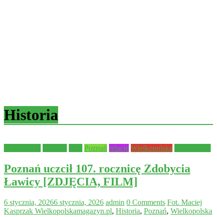
Historia
Aktualności
Historia
Inne
Poznań
relacje
Wielkopolska
Wydarzenia
Poznań uczcił 107. rocznicę Zdobycia
Ławicy [ZDJĘCIA, FILM]
6 stycznia, 2026
6 stycznia, 2026
admin
0 Comments
Fot. Maciej
Kasprzak Wielkopolskamagazyn.pl
,
Historia
,
Poznań
,
Wielkopolska