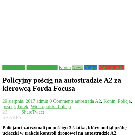
Aktualności
Bezpieczeństwo
Konin
News
Policja
Wielkopolska
Policyjny pościg na autostradzie A2 za
kierowcą Forda Focusa
29 sierpnia, 2017
admin
0 Comments
autostrada A2
,
Konin
,
Policja
,
pościg
,
Turek
,
Wielkopolska Policja
23
Share
Tweet
SHARES
Policjanci zatrzymali po pościgu 32-latka, który podjął próbę
ucieczki w trakcie kontroli drogowej na autostradzie A2.