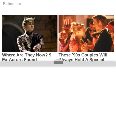
O nas
Wielkopolska magazyn informacyjny.pl
Kontakt:
redakcja@wielkopolskamagazyn.pl