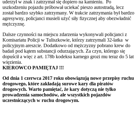
uderzył w znak i zatrzymał się dopiero na kamieniu. Po
uszkodzeniu pojazdu próbował uciekać pieszo autostradą, lecz
został bardzo szybko zatrzymany. W trakcie zatrzymania był bardzo
agresywny, policjanci musieli użyć siły fizycznej aby obezwładnić
mężczyznę.
Dalsze czynności na miejscu zdarzenia wykonywali policjanci z
Komisariatu Policji w Tuliszkowie, którzy zatrzymali 32-latka w
policyjnym areszcie. Dodatkowo od mężczyzny pobrano krew do
badań pod kątem substancji odurzających. Za czyn, którego się
dopuścił a więc z art. 178b kodeksu karnego grozi mu teraz do 5 lat
więzienia.
KIEROWCO PAMIĘTAJ !!!
Od dnia 1 czerwca 2017 roku obowiązują nowe przepisy ruchu
drogowego, które zakładają surowe kary dla piratów
drogowych. Warto pamiętać, że kary dotyczą nie tylko
prowadzenia samochodów, ale wszystkich pojazdów
uczestniczących w ruchu drogowym.