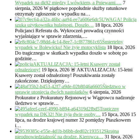
Wypadek na dk92 między Lwówkiem, a Pniewami.…
7
sierpnia, 2026
W piątkowe popołudnie służby ratunkowe
otrzymały zgłoszenie o wypadku na…
UWAGA! Policja
szuka użytkownika hulajnogi. Doszło…
18 lipca, 2026
Policjanci Referatu ds. Wykroczeń prowadzą czynności
wyjaśniające w sprawie zdarzenia,…
Śmiertelny
wypadek w Bolewicku! Nie żyje motocyklista
18 lipca, 2026
Do tragicznego w skutkach wypadku doszło w sobotę po
godzinie…
AKTUALIZACJA: 15-letni Ksawery został
odnaleziony!
19 lipca, 2026
🚨 AKTUALIZACJA: 15-letni
Ksawery został odnaleziony! Poszukiwania zostały
zakończone. Dziękujemy…
Śledztwo w
sprawie utonięcia dwóch nastolatków
6 sierpnia, 2026
Prokurator z Prokuratury Rejonowej w Wągrowcu nadzoruje
śledztwo w sprawie…
Tragiczny
wypadek na DK32! Nie żyją dwie osoby…
15 lipca, 2026
15
lipca, na drodze krajowej numer 32 pomiędzy Ptaszkowem
i…
Skrajna
nieodpowiedzialność na drodze. Kierowca…
31 lipca, 2026