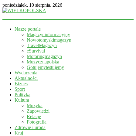
poniedziałek, 10 sierpnia, 2026
WIELKOPOLSKA
Nasze portale
Magazyn
Magazyninformacyjny
informacyjny
Nowotomyskimagazyn
TravelMagazyn
eSurvival
Motoringmagazyn
Muzycznapolska
Gotujemytestujemy
Wydarzenia
Aktualności
Biznes
Sport
Polityka
Kultura
Muzyka
Zapowiedzi
Relacje
Fotografia
Zdrowie i uroda
Kraj