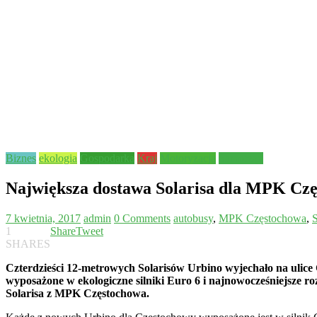
Biznes
ekologia
Gospodarka
Kraj
Motoryzacja
Samorząd
Największa dostawa Solarisa dla MPK Cz
7 kwietnia, 2017
admin
0 Comments
autobusy
,
MPK Częstochowa
,
1
Share
Tweet
SHARES
Czterdzieści 12-metrowych Solarisów Urbino wyjechało na ulice
wyposażone w ekologiczne silniki Euro 6 i najnowocześniejsze r
Solarisa z MPK Częstochowa.