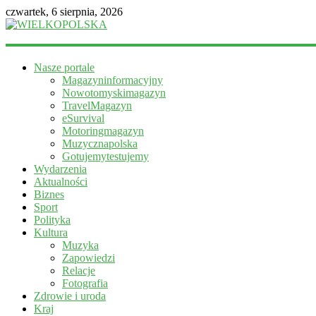
czwartek, 6 sierpnia, 2026
WIELKOPOLSKA
Nasze portale
Magazyn
Magazyninformacyjny
informacyjny
Nowotomyskimagazyn
TravelMagazyn
eSurvival
Motoringmagazyn
Muzycznapolska
Gotujemytestujemy
Wydarzenia
Aktualności
Biznes
Sport
Polityka
Kultura
Muzyka
Zapowiedzi
Relacje
Fotografia
Zdrowie i uroda
Kraj