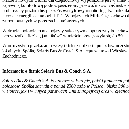
Każde z nowych Urbino dla Częstochowy wyposażone jest w silnik 
zapewnią komfortową podróż pasażerom, przewoźnikowi zaś niskie ko
podnoszący poziom bezpieczeństwa cyfrowy monitoring. Na pokłada
niewiele energii technologii LED. W pojazdach MPK Częstochowa d
zamontowanych w poręczach autobusowych.
W drugiej połowie marca pojazdy sukcesywnie opuszczały bolechowską
przewoźnika, liczba „jamników” w mieście powiększyła się do 59.
W uroczystym przekazaniu wszystkich czterdziestu pojazdów uczestn
lokalnych. Spółkę Solaris Bus & Coach S.A. reprezentował Wiesła
Zachodniego.
Informacje o firmie Solaris Bus & Coach S.A.
Solaris Bus & Coach S.A. to czołowy w Europie, polski producent poj
pojazdów. Spółka zatrudnia ponad 2300 osób w Polsce i blisko 300 
w Polsce, jak i w innych państwach Unii Europejskiej oraz w Zjedn