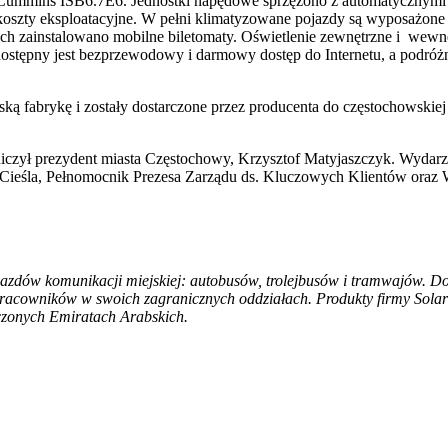
Cummins ISB6.7E6. Jednostki napędowe sprzężono z automatycznymi s
szty eksploatacyjne. W pełni klimatyzowane pojazdy są wyposażone w 
ch zainstalowano mobilne biletomaty. Oświetlenie zewnętrzne i we
ostępny jest bezprzewodowy i darmowy dostęp do Internetu, a podr
 fabrykę i zostały dostarczone przez producenta do częstochowskiej z
iczył prezydent miasta Częstochowy, Krzysztof Matyjaszczyk. Wydarzen
w Cieśla, Pełnomocnik Prezesa Zarządu ds. Kluczowych Klientów ora
azdów komunikacji miejskiej: autobusów, trolejbusów i tramwajów. Do 
pracowników w swoich zagranicznych oddziałach. Produkty firmy Solari
oczonych Emiratach Arabskich.