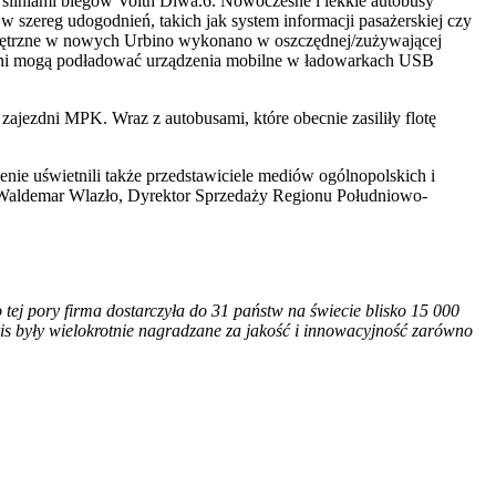
ilniami biegów Voith Diwa.6. Nowoczesne i lekkie autobusy
szereg udogodnień, takich jak system informacji pasażerskiej czy
wnętrzne w nowych Urbino wykonano w oszczędnej/zużywającej
óżni mogą podładować urządzenia mobilne w ładowarkach USB
ajezdni MPK. Wraz z autobusami, które obecnie zasiliły flotę
ie uświetnili także przedstawiciele mediów ogólnopolskich i
z Waldemar Wlazło, Dyrektor Sprzedaży Regionu Południowo-
tej pory firma dostarczyła do 31 państw na świecie blisko 15 000
s były wielokrotnie nagradzane za jakość i innowacyjność zarówno