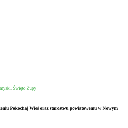
omyski
,
Święto Zupy
rzyszeniu Pokochaj Wieś oraz starostwu powiatowemu w Nowym