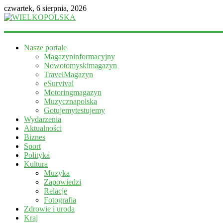
czwartek, 6 sierpnia, 2026
WIELKOPOLSKA
Nasze portale
Magazyn
Magazyninformacyjny
informacyjny
Nowotomyskimagazyn
TravelMagazyn
eSurvival
Motoringmagazyn
Muzycznapolska
Gotujemytestujemy
Wydarzenia
Aktualności
Biznes
Sport
Polityka
Kultura
Muzyka
Zapowiedzi
Relacje
Fotografia
Zdrowie i uroda
Kraj