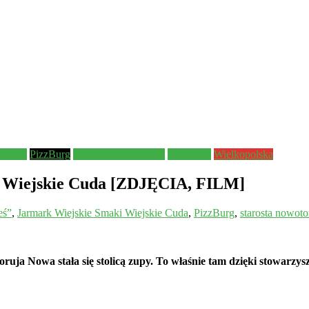
szenie
PizzBurg
powiat nowotomyski
Samorząd
Wielkopolska
i Wiejskie Cuda [ZDJĘCIA, FILM]
eś”
,
Jarmark Wiejskie Smaki Wiejskie Cuda
,
PizzBurg
,
starosta nowot
oruja Nowa stała się stolicą zupy. To właśnie tam dzięki stowa