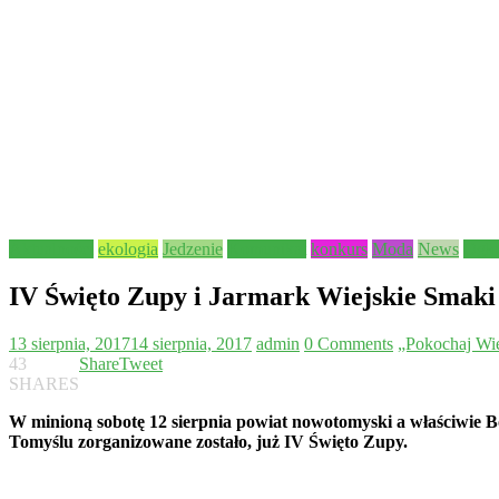
Aktualności
ekologia
Jedzenie
Komunikat
konkurs
Moda
News
Ogło
IV Święto Zupy i Jarmark Wiejskie Smak
13 sierpnia, 2017
14 sierpnia, 2017
admin
0 Comments
„Pokochaj Wi
43
Share
Tweet
SHARES
W minioną sobotę 12 sierpnia powiat nowotomyski a właściwie B
Tomyślu zorganizowane zostało, już IV Święto Zupy.