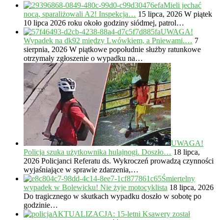
Mieli jechać
nocą, sparaliżowali A2! Inspekcja…
15 lipca, 2026
W piątek
10 lipca 2026 roku około godziny siódmej, patrol…
UWAGA!
Wypadek na dk92 między Lwówkiem, a Pniewami.…
7
sierpnia, 2026
W piątkowe popołudnie służby ratunkowe
otrzymały zgłoszenie o wypadku na…
UWAGA!
Policja szuka użytkownika hulajnogi. Doszło…
18 lipca,
2026
Policjanci Referatu ds. Wykroczeń prowadzą czynności
wyjaśniające w sprawie zdarzenia,…
Śmiertelny
wypadek w Bolewicku! Nie żyje motocyklista
18 lipca, 2026
Do tragicznego w skutkach wypadku doszło w sobotę po
godzinie…
AKTUALIZACJA: 15-letni Ksawery został