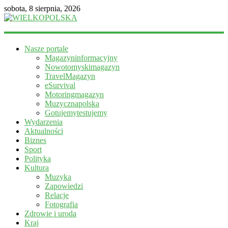
sobota, 8 sierpnia, 2026
WIELKOPOLSKA
Nasze portale
Magazyn
Magazyninformacyjny
informacyjny
Nowotomyskimagazyn
TravelMagazyn
eSurvival
Motoringmagazyn
Muzycznapolska
Gotujemytestujemy
Wydarzenia
Aktualności
Biznes
Sport
Polityka
Kultura
Muzyka
Zapowiedzi
Relacje
Fotografia
Zdrowie i uroda
Kraj