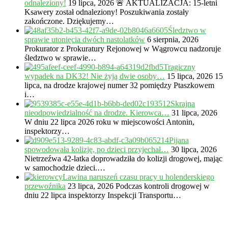
odnaleziony!
19 lipca, 2026
🚨 AKTUALIZACJA: 15-letni
Ksawery został odnaleziony! Poszukiwania zostały
zakończone. Dziękujemy…
Śledztwo w
sprawie utonięcia dwóch nastolatków
6 sierpnia, 2026
Prokurator z Prokuratury Rejonowej w Wągrowcu nadzoruje
śledztwo w sprawie…
Tragiczny
wypadek na DK32! Nie żyją dwie osoby…
15 lipca, 2026
15
lipca, na drodze krajowej numer 32 pomiędzy Ptaszkowem
i…
Skrajna
nieodpowiedzialność na drodze. Kierowca…
31 lipca, 2026
W dniu 22 lipca 2026 roku w miejscowości Antonin,
inspektorzy…
Pijana
spowodowała kolizję, po dzieci przyjechał…
30 lipca, 2026
Nietrzeźwa 42-latka doprowadziła do kolizji drogowej, mając
w samochodzie dzieci.…
Lawina naruszeń czasu pracy u holenderskiego
przewoźnika
23 lipca, 2026
Podczas kontroli drogowej w
dniu 22 lipca inspektorzy Inspekcji Transportu…