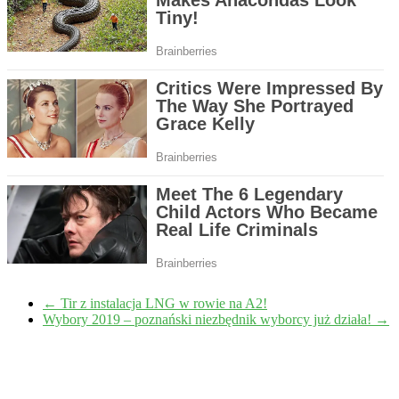
←
Tir z instalacja LNG w rowie na A2!
Wybory 2019 – poznański niezbędnik wyborcy już działa!
→