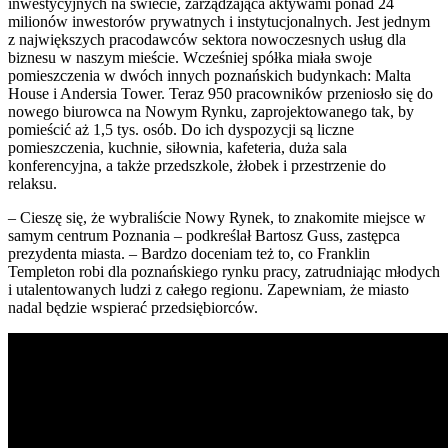
inwestycyjnych na świecie, zarządzająca aktywami ponad 24
milionów inwestorów prywatnych i instytucjonalnych. Jest jednym
z największych pracodawców sektora nowoczesnych usług dla
biznesu w naszym mieście. Wcześniej spółka miała swoje
pomieszczenia w dwóch innych poznańskich budynkach: Malta
House i Andersia Tower. Teraz 950 pracowników przeniosło się do
nowego biurowca na Nowym Rynku, zaprojektowanego tak, by
pomieścić aż 1,5 tys. osób. Do ich dyspozycji są liczne
pomieszczenia, kuchnie, siłownia, kafeteria, duża sala
konferencyjna, a także przedszkole, żłobek i przestrzenie do
relaksu.
– Cieszę się, że wybraliście Nowy Rynek, to znakomite miejsce w
samym centrum Poznania – podkreślał Bartosz Guss, zastępca
prezydenta miasta. – Bardzo doceniam też to, co Franklin
Templeton robi dla poznańskiego rynku pracy, zatrudniając młodych
i utalentowanych ludzi z całego regionu. Zapewniam, że miasto
nadal będzie wspierać przedsiębiorców.