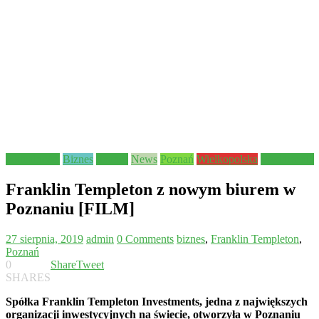
Aktualności
Biznes
finanse
News
Poznań
Wielkopolska
Wydarzenia
Franklin Templeton z nowym biurem w
Poznaniu [FILM]
27 sierpnia, 2019
admin
0 Comments
biznes
,
Franklin Templeton
,
Poznań
0
Share
Tweet
SHARES
Spółka Franklin Templeton Investments, jedna z największych
organizacji inwestycyjnych na świecie, otworzyła w Poznaniu