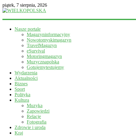
piątek, 7 sierpnia, 2026
WIELKOPOLSKA
Nasze portale
Magazyn
Magazyninformacyjny
informacyjny
Nowotomyskimagazyn
TravelMagazyn
eSurvival
Motoringmagazyn
Muzycznapolska
Gotujemytestujemy
Wydarzenia
Aktualności
Biznes
Sport
Polityka
Kultura
Muzyka
Zapowiedzi
Relacje
Fotografia
Zdrowie i uroda
Kraj