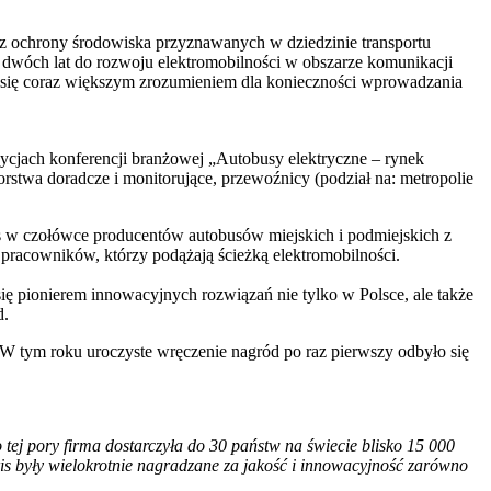
z ochrony środowiska przyznawanych w dziedzinie transportu
ch dwóch lat do rozwoju elektromobilności w obszarze komunikacji
je się coraz większym zrozumieniem dla konieczności wprowadzania
ycjach konferencji branżowej „Autobusy elektryczne – rynek
stwa doradcze i monitorujące, przewoźnicy (podział na: metropolie
as w czołówce producentów autobusów miejskich i podmiejskich z
 pracowników, którzy podążają ścieżką elektromobilności.
ię pionierem innowacyjnych rozwiązań nie tylko w Polsce, ale także
d.
W tym roku uroczyste wręczenie nagród po raz pierwszy odbyło się
tej pory firma dostarczyła do 30 państw na świecie blisko 15 000
s były wielokrotnie nagradzane za jakość i innowacyjność zarówno