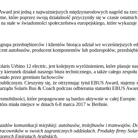
ward jest jedną z najważniejszych międzynarodowych nagród na rzec
tne, które poprzez swoją działalność przyczyniły się w czasie ostatni
ię na stałe w świadomości społeczeństwa europejskiego, które wykazu
upa przedsiębiorców i klientów biorąca udział we wcześniejszych ed
cent autobusów, producent komponentów lub podzespołów, przedsiębior
ris Urbino 12 electric, jest kolejnym wyróżnieniem, które plasuje n
 kierunek działań naszego biura technicznego, a także całego zespołu
zostało przez gremium fachowców
 publicznym. Cieszymy się, że otrzymując tytuł EBUS Award, stajemy s
Zarządu Solaris Bus & Coach podczas odbierania statuetki EBUS Awar
omobilności, które propagowane są bardzo aktywnie w całej Europie. 
tóra miała miejsce w dniach 6‑8 marca 2017 w Berlinie.
azdów komunikacji miejskiej: autobusów, trolejbusów i tramwajów. Do 
pracowników w swoich zagranicznych oddziałach. Produkty firmy Solari
oczonych Emiratach Arabskich.