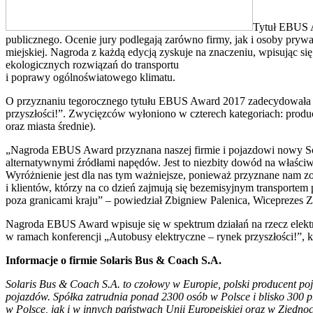
Tytuł EBUS A
publicznego. Ocenie jury podlegają zarówno firmy, jak i osoby prywa
miejskiej. Nagroda z każdą edycją zyskuje na znaczeniu, wpisując s
ekologicznych rozwiązań do transportu
i poprawy ogólnoświatowego klimatu.
O przyznaniu tegorocznego tytułu EBUS Award 2017 zadecydowała gr
przyszłości!”. Zwycięzców wyłoniono w czterech kategoriach: produ
oraz miasta średnie).
„Nagroda EBUS Award przyznana naszej firmie i pojazdowi nowy Sola
alternatywnymi źródłami napędów. Jest to niezbity dowód na właściwy
Wyróżnienie jest dla nas tym ważniejsze, ponieważ przyznane nam 
i klientów, którzy na co dzień zajmują się bezemisyjnym transportem
poza granicami kraju” – powiedział Zbigniew Palenica, Wiceprezes 
Nagroda EBUS Award wpisuje się w spektrum działań na rzecz elektr
w ramach konferencji „Autobusy elektryczne – rynek przyszłości!”, k
Informacje o firmie Solaris Bus & Coach S.A.
Solaris Bus & Coach S.A. to czołowy w Europie, polski producent poj
pojazdów. Spółka zatrudnia ponad 2300 osób w Polsce i blisko 300 
w Polsce, jak i w innych państwach Unii Europejskiej oraz w Zjedn