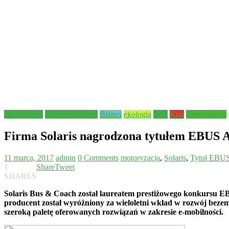
Aktualności
Bezpieczeństwo
Biznes
ekologia
Inne
Kraj
Motoryzacja
Firma Solaris nagrodzona tytułem EBUS 
11 marca, 2017
admin
0 Comments
motoryzacja
,
Solaris
,
Tytuł EBU
1
Share
Tweet
SHARES
Solaris Bus & Coach został laureatem prestiżowego konkursu E
producent został wyróżniony za wieloletni wkład w rozwój bezemi
szeroką paletę oferowanych rozwiązań w zakresie e-mobilności.