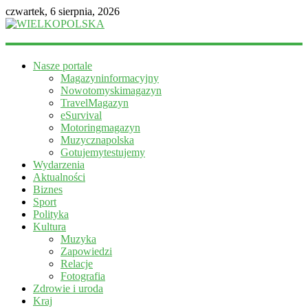
czwartek, 6 sierpnia, 2026
WIELKOPOLSKA
Nasze portale
Magazyn
Magazyninformacyjny
informacyjny
Nowotomyskimagazyn
TravelMagazyn
eSurvival
Motoringmagazyn
Muzycznapolska
Gotujemytestujemy
Wydarzenia
Aktualności
Biznes
Sport
Polityka
Kultura
Muzyka
Zapowiedzi
Relacje
Fotografia
Zdrowie i uroda
Kraj