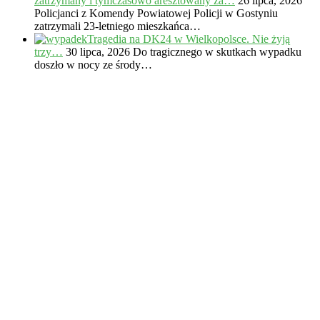
zatrzymany i tymczasowo aresztowany za…
26 lipca, 2026
Policjanci z Komendy Powiatowej Policji w Gostyniu
zatrzymali 23-letniego mieszkańca…
Tragedia na DK24 w Wielkopolsce. Nie żyją
trzy…
30 lipca, 2026
Do tragicznego w skutkach wypadku
doszło w nocy ze środy…