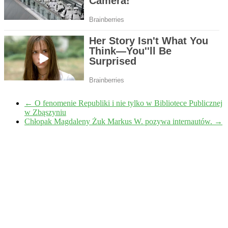
←
O fenomenie Republiki i nie tylko w Bibliotece Publicznej
w Zbąszyniu
Chłopak Magdaleny Żuk Markus W. pozywa internautów.
→