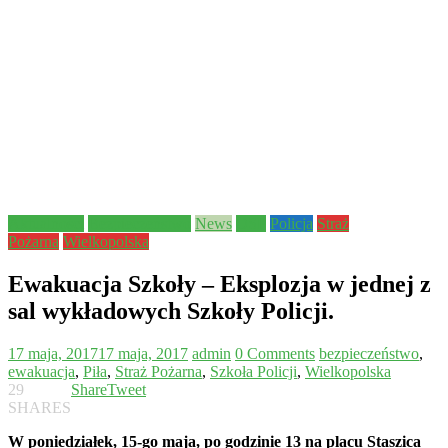
Aktualności
Bezpieczeństwo
News
OSP
Policja
Straż
Pożarna
Wielkopolska
Ewakuacja Szkoły – Eksplozja w jednej z
sal wykładowych Szkoły Policji.
17 maja, 2017
17 maja, 2017
admin
0 Comments
bezpieczeństwo
,
ewakuacja
,
Piła
,
Straż Pożarna
,
Szkoła Policji
,
Wielkopolska
29
Share
Tweet
SHARES
W poniedziałek, 15-go maja, po godzinie 13 na placu Staszica