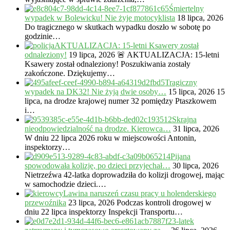
Śmiertelny
wypadek w Bolewicku! Nie żyje motocyklista
18 lipca, 2026
Do tragicznego w skutkach wypadku doszło w sobotę po
godzinie…
AKTUALIZACJA: 15-letni Ksawery został
odnaleziony!
19 lipca, 2026
🚨 AKTUALIZACJA: 15-letni
Ksawery został odnaleziony! Poszukiwania zostały
zakończone. Dziękujemy…
Tragiczny
wypadek na DK32! Nie żyją dwie osoby…
15 lipca, 2026
15
lipca, na drodze krajowej numer 32 pomiędzy Ptaszkowem
i…
Skrajna
nieodpowiedzialność na drodze. Kierowca…
31 lipca, 2026
W dniu 22 lipca 2026 roku w miejscowości Antonin,
inspektorzy…
Pijana
spowodowała kolizję, po dzieci przyjechał…
30 lipca, 2026
Nietrzeźwa 42-latka doprowadziła do kolizji drogowej, mając
w samochodzie dzieci.…
Lawina naruszeń czasu pracy u holenderskiego
przewoźnika
23 lipca, 2026
Podczas kontroli drogowej w
dniu 22 lipca inspektorzy Inspekcji Transportu…
23-latek