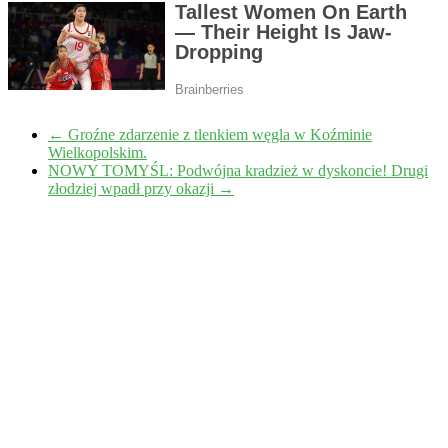
←
Groźne zdarzenie z tlenkiem węgla w Koźminie
Wielkopolskim.
NOWY TOMYŚL: Podwójna kradzież w dyskoncie! Drugi
złodziej wpadł przy okazji
→