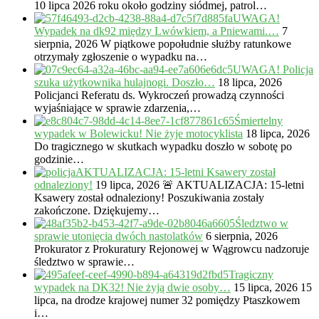
10 lipca 2026 roku około godziny siódmej, patrol…
UWAGA!
Wypadek na dk92 między Lwówkiem, a Pniewami.…
7
sierpnia, 2026
W piątkowe popołudnie służby ratunkowe
otrzymały zgłoszenie o wypadku na…
UWAGA! Policja
szuka użytkownika hulajnogi. Doszło…
18 lipca, 2026
Policjanci Referatu ds. Wykroczeń prowadzą czynności
wyjaśniające w sprawie zdarzenia,…
Śmiertelny
wypadek w Bolewicku! Nie żyje motocyklista
18 lipca, 2026
Do tragicznego w skutkach wypadku doszło w sobotę po
godzinie…
AKTUALIZACJA: 15-letni Ksawery został
odnaleziony!
19 lipca, 2026
🚨 AKTUALIZACJA: 15-letni
Ksawery został odnaleziony! Poszukiwania zostały
zakończone. Dziękujemy…
Śledztwo w
sprawie utonięcia dwóch nastolatków
6 sierpnia, 2026
Prokurator z Prokuratury Rejonowej w Wągrowcu nadzoruje
śledztwo w sprawie…
Tragiczny
wypadek na DK32! Nie żyją dwie osoby…
15 lipca, 2026
15
lipca, na drodze krajowej numer 32 pomiędzy Ptaszkowem
i…