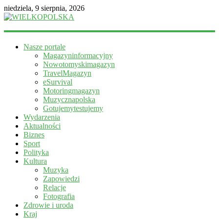
niedziela, 9 sierpnia, 2026
WIELKOPOLSKA
Nasze portale
Magazyn
Magazyninformacyjny
informacyjny
Nowotomyskimagazyn
TravelMagazyn
eSurvival
Motoringmagazyn
Muzycznapolska
Gotujemytestujemy
Wydarzenia
Aktualności
Biznes
Sport
Polityka
Kultura
Muzyka
Zapowiedzi
Relacje
Fotografia
Zdrowie i uroda
Kraj