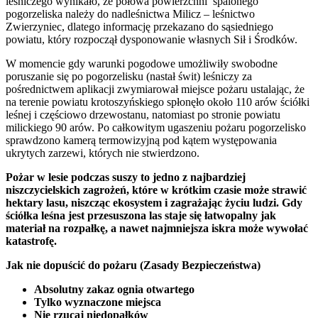
leśniczego wynikało, że połowa powierzchni spalonego
pogorzeliska należy do nadleśnictwa Milicz – leśnictwo
Zwierzyniec, dlatego informację przekazano do sąsiedniego
powiatu, który rozpoczął dysponowanie własnych Sił i Środków.
W momencie gdy warunki pogodowe umożliwiły swobodne
poruszanie się po pogorzelisku (nastał świt) leśniczy za
pośrednictwem aplikacji zwymiarował miejsce pożaru ustalając, że
na terenie powiatu krotoszyńskiego spłonęło około 110 arów ściółki
leśnej i częściowo drzewostanu, natomiast po stronie powiatu
milickiego 90 arów. Po całkowitym ugaszeniu pożaru pogorzelisko
sprawdzono kamerą termowizyjną pod kątem występowania
ukrytych zarzewi, których nie stwierdzono.
Pożar w lesie podczas suszy to jedno z najbardziej
niszczycielskich zagrożeń, które w krótkim czasie może strawić
hektary lasu, niszcząc ekosystem i zagrażając życiu ludzi. Gdy
ściółka leśna jest przesuszona las staje się łatwopalny jak
materiał na rozpałkę, a nawet najmniejsza iskra może wywołać
katastrofę.
Jak nie dopuścić do pożaru (Zasady Bezpieczeństwa)
Absolutny zakaz ognia otwartego
Tylko wyznaczone miejsca
Nie rzucaj niedopałków