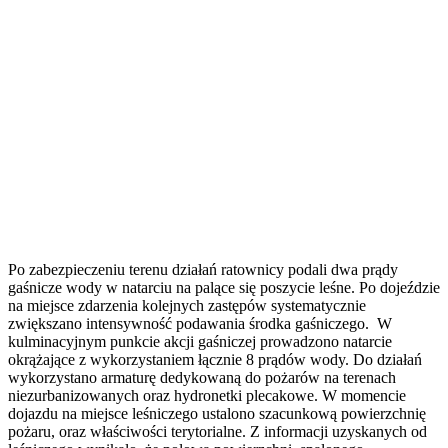
Po zabezpieczeniu terenu działań ratownicy podali dwa prądy
gaśnicze wody w natarciu na palące się poszycie leśne. Po dojeździe
na miejsce zdarzenia kolejnych zastępów systematycznie
zwiększano intensywność podawania środka gaśniczego. W
kulminacyjnym punkcie akcji gaśniczej prowadzono natarcie
okrążające z wykorzystaniem łącznie 8 prądów wody. Do działań
wykorzystano armaturę dedykowaną do pożarów na terenach
niezurbanizowanych oraz hydronetki plecakowe. W momencie
dojazdu na miejsce leśniczego ustalono szacunkową powierzchnię
pożaru, oraz właściwości terytorialne. Z informacji uzyskanych od