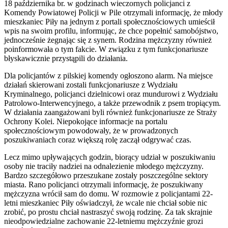
18 października br. w godzinach wieczornych policjanci z
Komendy Powiatowej Policji w Pile otrzymali informację, że młody
mieszkaniec Piły na jednym z portali społecznościowych umieścił
wpis na swoim profilu, informując, że chce popełnić samobójstwo,
jednocześnie żegnając się z synem. Rodzina mężczyzny również
poinformowała o tym fakcie. W związku z tym funkcjonariusze
błyskawicznie przystąpili do działania.
Dla policjantów z pilskiej komendy ogłoszono alarm. Na miejsce
działań skierowani zostali funkcjonariusze z Wydziału
Kryminalnego, policjanci dzielnicowi oraz mundurowi z Wydziału
Patrolowo-Interwencyjnego, a także przewodnik z psem tropiącym.
W działania zaangażowani byli również funkcjonariusze ze Straży
Ochrony Kolei. Niepokojące informacje na portalu
społecznościowym powodowały, że w prowadzonych
poszukiwaniach coraz większą rolę zaczął odgrywać czas.
Lecz mimo upływających godzin, biorący udział w poszukiwaniu
osoby nie traciły nadziei na odnalezienie młodego mężczyzny.
Bardzo szczegółowo przeszukane zostały poszczególne sektory
miasta. Rano policjanci otrzymali informację, że poszukiwany
mężczyzna wrócił sam do domu. W rozmowie z policjantami 22-
letni mieszkaniec Piły oświadczył, że wcale nie chciał sobie nic
zrobić, po prostu chciał nastraszyć swoją rodzinę. Za tak skrajnie
nieodpowiedzialne zachowanie 22-letniemu mężczyźnie grozi