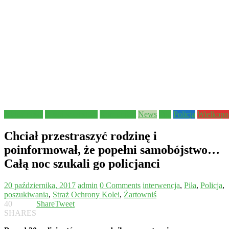
Aktualności
Bezpieczeństwo
Komunikat
News
Piła
Policja
Wielkopo
Chciał przestraszyć rodzinę i
poinformował, że popełni samobójstwo…
Całą noc szukali go policjanci
20 października, 2017
admin
0 Comments
interwencja
,
Piła
,
Policja
,
poszukiwania
,
Straż Ochrony Kolei
,
Żartowniś
40
Share
Tweet
SHARES