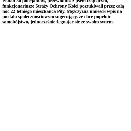
Ponad 30 policjantów, przewodnik z psem tropiącym,
funkcjonariusze Straży Ochrony Kolei poszukiwali przez całą
noc 22-letniego mieszkańca Piły. Mężczyzna umieścił wpis na
portalu społecznościowym sugerujący, że chce popełnić
samobójstwo, jednocześnie żegnając się ze swoim synem.