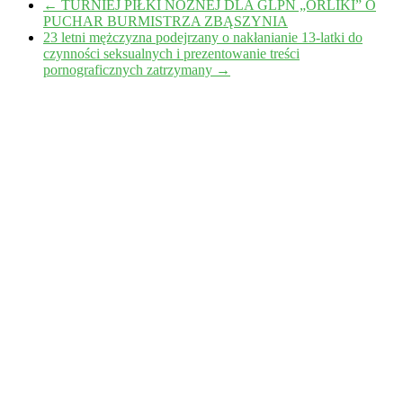
←
TURNIEJ PIŁKI NOŻNEJ DLA GLPN „ORLIKI” O
PUCHAR BURMISTRZA ZBĄSZYNIA
23 letni mężczyzna podejrzany o nakłanianie 13-latki do
czynności seksualnych i prezentowanie treści
pornograficznych zatrzymany
→