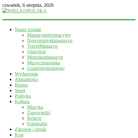
czwartek, 6 sierpnia, 2026
WIELKOPOLSKA
Nasze portale
Magazyn
Magazyninformacyjny
informacyjny
Nowotomyskimagazyn
TravelMagazyn
eSurvival
Motoringmagazyn
Muzycznapolska
Gotujemytestujemy
Wydarzenia
Aktualności
Biznes
Sport
Polityka
Kultura
Muzyka
Zapowiedzi
Relacje
Fotografia
Zdrowie i uroda
Kraj