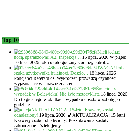
Top 10
Mieli jechać
nocą, sparaliżowali A2! Inspekcja…
15 lipca, 2026
W piątek
10 lipca 2026 roku około godziny siódmej, patrol…
UWAGA! Policja
szuka użytkownika hulajnogi. Doszło…
18 lipca, 2026
Policjanci Referatu ds. Wykroczeń prowadzą czynności
wyjaśniające w sprawie zdarzenia,…
Śmiertelny
wypadek w Bolewicku! Nie żyje motocyklista
18 lipca, 2026
Do tragicznego w skutkach wypadku doszło w sobotę po
godzinie…
AKTUALIZACJA: 15-letni Ksawery został
odnaleziony!
19 lipca, 2026
🚨 AKTUALIZACJA: 15-letni
Ksawery został odnaleziony! Poszukiwania zostały
zakończone. Dziękujemy…
Tragiczny