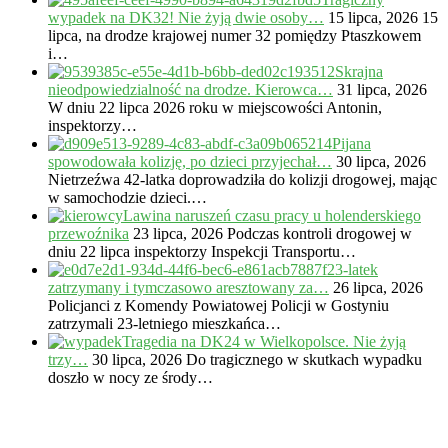
wypadek na DK32! Nie żyją dwie osoby…
15 lipca, 2026
15
lipca, na drodze krajowej numer 32 pomiędzy Ptaszkowem
i…
Skrajna
nieodpowiedzialność na drodze. Kierowca…
31 lipca, 2026
W dniu 22 lipca 2026 roku w miejscowości Antonin,
inspektorzy…
Pijana
spowodowała kolizję, po dzieci przyjechał…
30 lipca, 2026
Nietrzeźwa 42-latka doprowadziła do kolizji drogowej, mając
w samochodzie dzieci.…
Lawina naruszeń czasu pracy u holenderskiego
przewoźnika
23 lipca, 2026
Podczas kontroli drogowej w
dniu 22 lipca inspektorzy Inspekcji Transportu…
23-latek
zatrzymany i tymczasowo aresztowany za…
26 lipca, 2026
Policjanci z Komendy Powiatowej Policji w Gostyniu
zatrzymali 23-letniego mieszkańca…
Tragedia na DK24 w Wielkopolsce. Nie żyją
trzy…
30 lipca, 2026
Do tragicznego w skutkach wypadku
doszło w nocy ze środy…