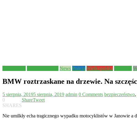
Aktualności
Bezpieczeństwo
News
Policja
Wielkopolska
wypadek
W
BMW roztrzaskane na drzewie. Na szczęście
5 sierpnia, 2019
5 sierpnia, 2019
admin
0 Comments
bezpieczeństwo
0
Share
Tweet
SHARES
Nie umilkły echa tragicznego wypadku motocyklistów w Janowie a