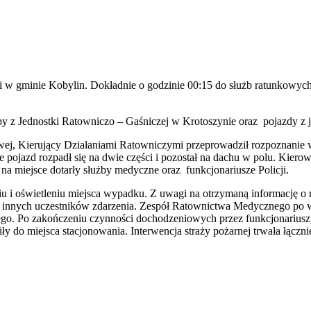
iki w gminie Kobylin. Dokładnie o godzinie 00:15 do służb ratunkow
 z Jednostki Ratowniczo – Gaśniczej w Krotoszynie oraz pojazdy z j
wej, Kierujący Działaniami Ratowniczymi przeprowadził rozpoznanie 
, że pojazd rozpadł się na dwie części i pozostał na dachu w polu. K
a miejsce dotarły służby medyczne oraz funkcjonariusze Policji.
eniu i oświetleniu miejsca wypadku. Z uwagi na otrzymaną informację 
dując innych uczestników zdarzenia. Zespół Ratownictwa Medycznego p
o. Po zakończeniu czynności dochodzeniowych przez funkcjonariuszy P
y do miejsca stacjonowania. Interwencja straży pożarnej trwała łączni