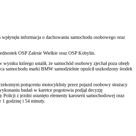
ych wpłynęła informacja o dachowaniu samochodu osobowego oraz
ednostek OSP Zalesie Wielkie oraz OSP Kobylin.
w wyniku którego ustalił, że samochód osobowy zjechał poza obręb
ierowca samochodu marki BMW samodzielnie opuścił uszkodzony środek
o rzekomym potrąceniu motocyklisty przez pojazd osobowy strażacy
o wykonaniu badań w karetce pogotowia podjął decyzję
olicji z jezdni usunięto elementy karoserii samochodowej oraz
e 1 godzinę i 54 minuty.