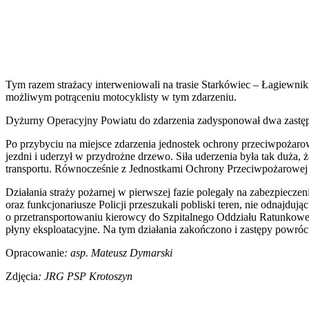
Tym razem strażacy interweniowali na trasie Starkówiec – Łagiewn
możliwym potrąceniu motocyklisty w tym zdarzeniu.
Dyżurny Operacyjny Powiatu do zdarzenia zadysponował dwa zastępy
Po przybyciu na miejsce zdarzenia jednostek ochrony przeciwpożaro
jezdni i uderzył w przydrożne drzewo. Siła uderzenia była tak duża
transportu. Równocześnie z Jednostkami Ochrony Przeciwpożarowej n
Działania straży pożarnej w pierwszej fazie polegały na zabezpiecz
oraz funkcjonariusze Policji przeszukali pobliski teren, nie odnaj
o przetransportowaniu kierowcy do Szpitalnego Oddziału Ratunkoweg
płyny eksploatacyjne. Na tym działania zakończono i zastępy powrócił
Opracowanie
: asp. Mateusz Dymarski
Zdjęcia
: JRG PSP Krotoszyn