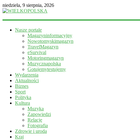
niedziela, 9 sierpnia, 2026
WIELKOPOLSKA
Nasze portale
Magazyn
Magazyninformacyjny
informacyjny
Nowotomyskimagazyn
TravelMagazyn
eSurvival
Motoringmagazyn
Muzycznapolska
Gotujemytestujemy
Wydarzenia
Aktualności
Biznes
Sport
Polityka
Kultura
Muzyka
Zapowiedzi
Relacje
Fotografia
Zdrowie i uroda
Kraj