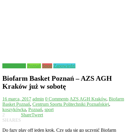
koszykówka
Poznań
Sport
Zapowiedzi
Biofarm Basket Poznań – AZS AGH
Kraków już w sobotę
16 marca, 2017
admin
0 Comments
AZS AGH Kraków
,
Biofarm
Basket Poznań
,
Centrum Sportu Politechniki Poznańskiej
,
koszykówka
,
Poznań
,
sport
2
Share
Tweet
SHARES
Do fazy play off jeden krok. Czy uda się go uczynić Biofarm