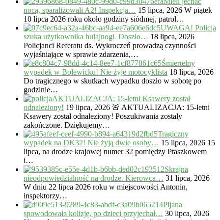
Mieli jechać
nocą, sparaliżowali A2! Inspekcja…
15 lipca, 2026
W piątek
10 lipca 2026 roku około godziny siódmej, patrol…
UWAGA! Policja
szuka użytkownika hulajnogi. Doszło…
18 lipca, 2026
Policjanci Referatu ds. Wykroczeń prowadzą czynności
wyjaśniające w sprawie zdarzenia,…
Śmiertelny
wypadek w Bolewicku! Nie żyje motocyklista
18 lipca, 2026
Do tragicznego w skutkach wypadku doszło w sobotę po
godzinie…
AKTUALIZACJA: 15-letni Ksawery został
odnaleziony!
19 lipca, 2026
🚨 AKTUALIZACJA: 15-letni
Ksawery został odnaleziony! Poszukiwania zostały
zakończone. Dziękujemy…
Tragiczny
wypadek na DK32! Nie żyją dwie osoby…
15 lipca, 2026
15
lipca, na drodze krajowej numer 32 pomiędzy Ptaszkowem
i…
Skrajna
nieodpowiedzialność na drodze. Kierowca…
31 lipca, 2026
W dniu 22 lipca 2026 roku w miejscowości Antonin,
inspektorzy…
Pijana
spowodowała kolizję, po dzieci przyjechał…
30 lipca, 2026