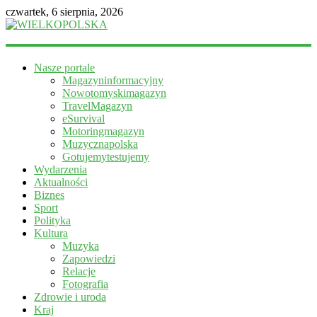
czwartek, 6 sierpnia, 2026
WIELKOPOLSKA
Nasze portale
Magazyn
Magazyninformacyjny
informacyjny
Nowotomyskimagazyn
TravelMagazyn
eSurvival
Motoringmagazyn
Muzycznapolska
Gotujemytestujemy
Wydarzenia
Aktualności
Biznes
Sport
Polityka
Kultura
Muzyka
Zapowiedzi
Relacje
Fotografia
Zdrowie i uroda
Kraj