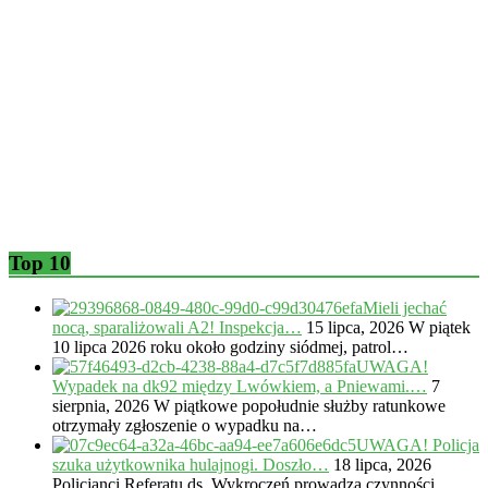
Top 10
Mieli jechać
nocą, sparaliżowali A2! Inspekcja…
15 lipca, 2026
W piątek
10 lipca 2026 roku około godziny siódmej, patrol…
UWAGA!
Wypadek na dk92 między Lwówkiem, a Pniewami.…
7
sierpnia, 2026
W piątkowe popołudnie służby ratunkowe
otrzymały zgłoszenie o wypadku na…
UWAGA! Policja
szuka użytkownika hulajnogi. Doszło…
18 lipca, 2026
Policjanci Referatu ds. Wykroczeń prowadzą czynności