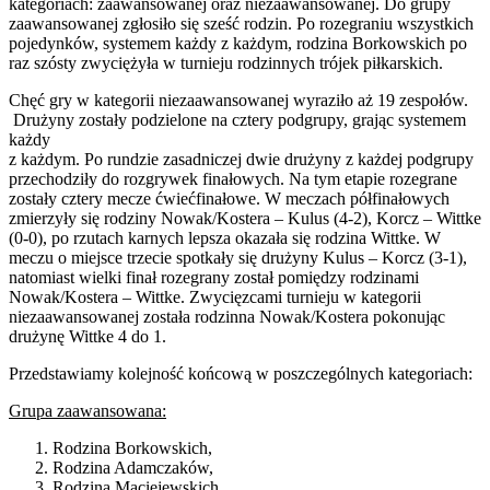
kategoriach: zaawansowanej oraz niezaawansowanej. Do grupy
zaawansowanej zgłosiło się sześć rodzin. Po rozegraniu wszystkich
pojedynków, systemem każdy z każdym, rodzina Borkowskich po
raz szósty zwyciężyła w turnieju rodzinnych trójek piłkarskich.
Chęć gry w kategorii niezaawansowanej wyraziło aż 19 zespołów.
Drużyny zostały podzielone na cztery podgrupy, grając systemem
każdy
z każdym. Po rundzie zasadniczej dwie drużyny z każdej podgrupy
przechodziły do rozgrywek finałowych. Na tym etapie rozegrane
zostały cztery mecze ćwiećfinałowe. W meczach półfinałowych
zmierzyły się rodziny Nowak/Kostera – Kulus (4-2), Korcz – Wittke
(0-0), po rzutach karnych lepsza okazała się rodzina Wittke. W
meczu o miejsce trzecie spotkały się drużyny Kulus – Korcz (3-1),
natomiast wielki finał rozegrany został pomiędzy rodzinami
Nowak/Kostera – Wittke. Zwycięzcami turnieju w kategorii
niezaawansowanej została rodzinna Nowak/Kostera pokonując
drużynę Wittke 4 do 1.
Przedstawiamy kolejność końcową w poszczególnych kategoriach:
Grupa zaawansowana:
Rodzina Borkowskich,
Rodzina Adamczaków,
Rodzina Maciejewskich,