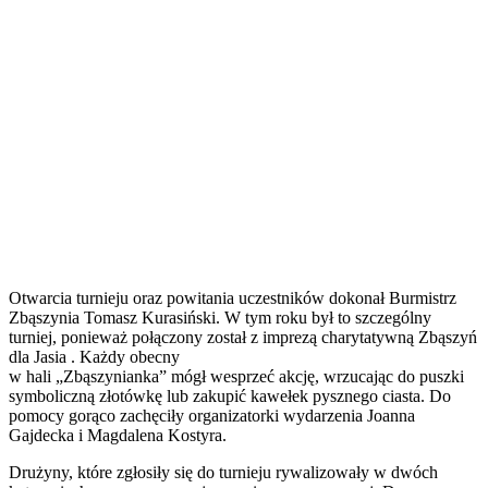
Otwarcia turnieju oraz powitania uczestników dokonał Burmistrz
Zbąszynia Tomasz Kurasiński. W tym roku był to szczególny
turniej, ponieważ połączony został z imprezą charytatywną Zbąszyń
dla Jasia . Każdy obecny
w hali „Zbąszynianka” mógł wesprzeć akcję, wrzucając do puszki
symboliczną złotówkę lub zakupić kawełek pysznego ciasta. Do
pomocy gorąco zachęciły organizatorki wydarzenia Joanna
Gajdecka i Magdalena Kostyra.
Drużyny, które zgłosiły się do turnieju rywalizowały w dwóch