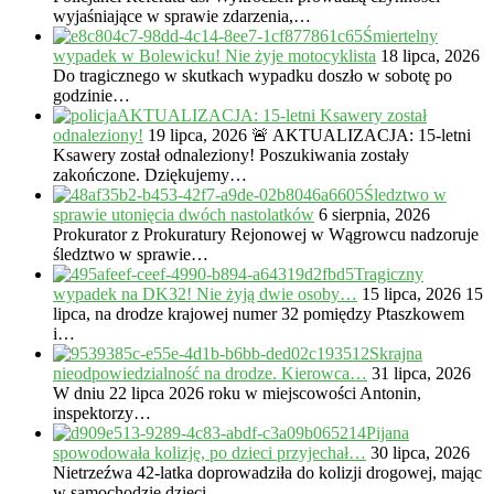
wyjaśniające w sprawie zdarzenia,…
Śmiertelny
wypadek w Bolewicku! Nie żyje motocyklista
18 lipca, 2026
Do tragicznego w skutkach wypadku doszło w sobotę po
godzinie…
AKTUALIZACJA: 15-letni Ksawery został
odnaleziony!
19 lipca, 2026
🚨 AKTUALIZACJA: 15-letni
Ksawery został odnaleziony! Poszukiwania zostały
zakończone. Dziękujemy…
Śledztwo w
sprawie utonięcia dwóch nastolatków
6 sierpnia, 2026
Prokurator z Prokuratury Rejonowej w Wągrowcu nadzoruje
śledztwo w sprawie…
Tragiczny
wypadek na DK32! Nie żyją dwie osoby…
15 lipca, 2026
15
lipca, na drodze krajowej numer 32 pomiędzy Ptaszkowem
i…
Skrajna
nieodpowiedzialność na drodze. Kierowca…
31 lipca, 2026
W dniu 22 lipca 2026 roku w miejscowości Antonin,
inspektorzy…
Pijana
spowodowała kolizję, po dzieci przyjechał…
30 lipca, 2026
Nietrzeźwa 42-latka doprowadziła do kolizji drogowej, mając
w samochodzie dzieci.…