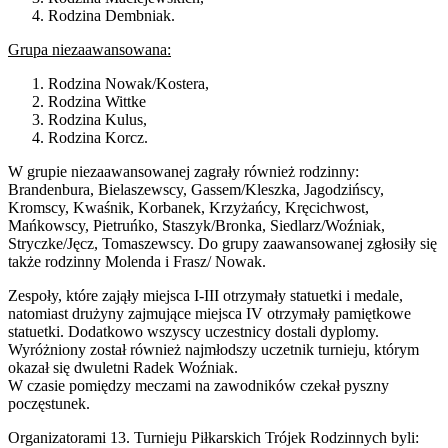
Rodzina Dembniak.
Grupa niezaawansowana:
Rodzina Nowak/Kostera,
Rodzina Wittke
Rodzina Kulus,
Rodzina Korcz.
W grupie niezaawansowanej zagrały również rodzinny:
Brandenbura, Bielaszewscy, Gassem/Kleszka, Jagodzińscy,
Kromscy, Kwaśnik, Korbanek, Krzyżańcy, Kręcichwost,
Mańkowscy, Pietruńko, Staszyk/Bronka, Siedlarz/Woźniak,
Stryczke/Jęcz, Tomaszewscy. Do grupy zaawansowanej zgłosiły się
także rodzinny Molenda i Frasz/ Nowak.
Zespoły, które zająły miejsca I-III otrzymały statuetki i medale,
natomiast drużyny zajmujące miejsca IV otrzymały pamiętkowe
statuetki. Dodatkowo wszyscy uczestnicy dostali dyplomy.
Wyróżniony został również najmłodszy uczetnik turnieju, którym
okazał się dwuletni Radek Woźniak.
W czasie pomiędzy meczami na zawodników czekał pyszny
poczęstunek.
Organizatorami 13. Turnieju Piłkarskich Trójek Rodzinnych byli: