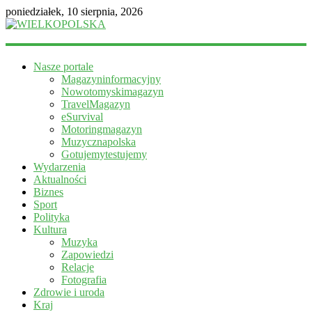
poniedziałek, 10 sierpnia, 2026
WIELKOPOLSKA
Nasze portale
Magazyn
Magazyninformacyjny
informacyjny
Nowotomyskimagazyn
TravelMagazyn
eSurvival
Motoringmagazyn
Muzycznapolska
Gotujemytestujemy
Wydarzenia
Aktualności
Biznes
Sport
Polityka
Kultura
Muzyka
Zapowiedzi
Relacje
Fotografia
Zdrowie i uroda
Kraj