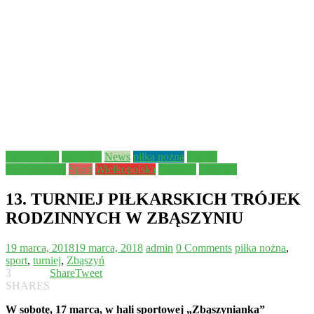
Aktualności
młodzież
News
piłka nożna
powiat
nowotomyski
Sport
Wielkopolska
Zbąszyń
Zbąszyń
13. TURNIEJ PIŁKARSKICH TRÓJEK
RODZINNYCH W ZBĄSZYNIU
19 marca, 2018
19 marca, 2018
admin
0 Comments
piłka nożna
,
sport
,
turniej
,
Zbąszyń
3
Share
Tweet
SHARES
W sobotę, 17 marca, w hali sportowej „Zbąszynianka”