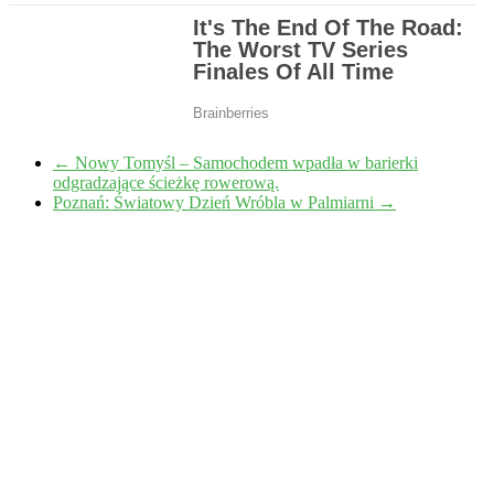
←
Nowy Tomyśl – Samochodem wpadła w barierki
odgradzające ścieżkę rowerową.
Poznań: Światowy Dzień Wróbla w Palmiarni
→