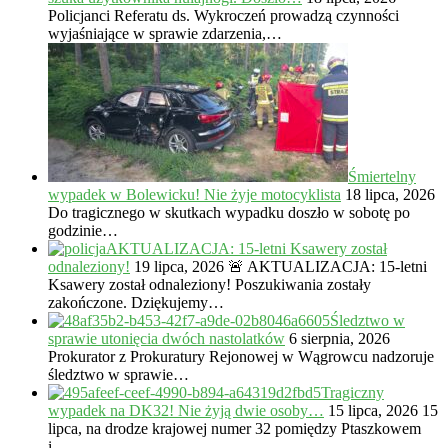
Policjanci Referatu ds. Wykroczeń prowadzą czynności
wyjaśniające w sprawie zdarzenia,…
Śmiertelny
wypadek w Bolewicku! Nie żyje motocyklista
18 lipca, 2026
Do tragicznego w skutkach wypadku doszło w sobotę po
godzinie…
AKTUALIZACJA: 15-letni Ksawery został
odnaleziony!
19 lipca, 2026
🚨 AKTUALIZACJA: 15-letni
Ksawery został odnaleziony! Poszukiwania zostały
zakończone. Dziękujemy…
Śledztwo w
sprawie utonięcia dwóch nastolatków
6 sierpnia, 2026
Prokurator z Prokuratury Rejonowej w Wągrowcu nadzoruje
śledztwo w sprawie…
Tragiczny
wypadek na DK32! Nie żyją dwie osoby…
15 lipca, 2026
15
lipca, na drodze krajowej numer 32 pomiędzy Ptaszkowem
i…