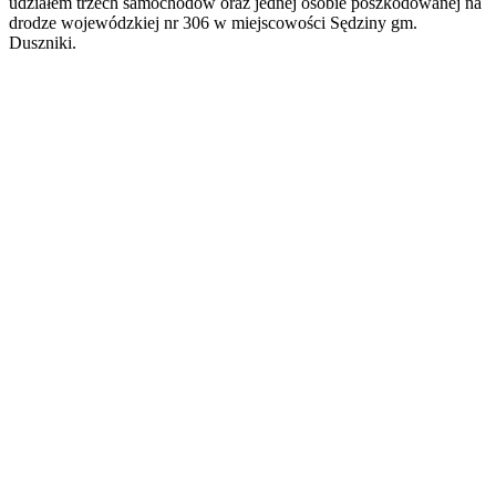
udziałem trzech samochodów oraz jednej osobie poszkodowanej na
drodze wojewódzkiej nr 306 w miejscowości Sędziny gm.
Duszniki.