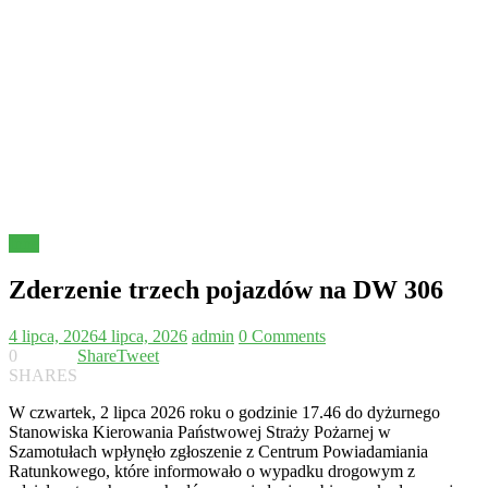
Inne
Zderzenie trzech pojazdów na DW 306
4 lipca, 2026
4 lipca, 2026
admin
0 Comments
0
Share
Tweet
SHARES
W czwartek, 2 lipca 2026 roku o godzinie 17.46 do dyżurnego
Stanowiska Kierowania Państwowej Straży Pożarnej w
Szamotułach wpłynęło zgłoszenie z Centrum Powiadamiania
Ratunkowego, które informowało o wypadku drogowym z