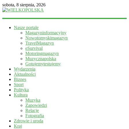
sobota, 8 sierpnia, 2026
WIELKOPOLSKA
Nasze portale
Magazyn
Magazyninformacyjny
informacyjny
Nowotomyskimagazyn
TravelMagazyn
eSurvival
Motoringmagazyn
Muzycznapolska
Gotujemytestujemy
Wydarzenia
Aktualności
Biznes
Sport
Polityka
Kultura
Muzyka
Zapowiedzi
Relacje
Fotografia
Zdrowie i uroda
Kraj