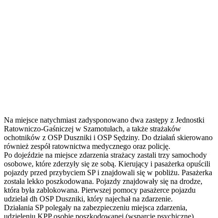
Na miejsce natychmiast zadysponowano dwa zastępy z Jednostki
Ratowniczo-Gaśniczej w Szamotułach, a także strażaków
ochotników z OSP Duszniki i OSP Sędziny. Do działań skierowano
również zespół ratownictwa medycznego oraz policję.
Po dojeździe na miejsce zdarzenia strażacy zastali trzy samochody
osobowe, które zderzyły się ze sobą. Kierujący i pasażerka opuścili
pojazdy przed przybyciem SP i znajdowali się w pobliżu. Pasażerka
została lekko poszkodowana. Pojazdy znajdowały się na drodze,
która była zablokowana. Pierwszej pomocy pasażerce pojazdu
udzielał dh OSP Duszniki, który najechał na zdarzenie.
Działania SP polegały na zabezpieczeniu miejsca zdarzenia,
udzieleniu KPP osobie poszkodowanej (wsparcie psychiczne),