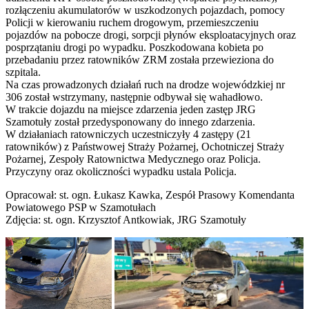
rozłączeniu akumulatorów w uszkodzonych pojazdach, pomocy
Policji w kierowaniu ruchem drogowym, przemieszczeniu
pojazdów na pobocze drogi, sorpcji płynów eksploatacyjnych oraz
posprzątaniu drogi po wypadku. Poszkodowana kobieta po
przebadaniu przez ratowników ZRM została przewieziona do
szpitala.
Na czas prowadzonych działań ruch na drodze wojewódzkiej nr
306 został wstrzymany, następnie odbywał się wahadłowo.
W trakcie dojazdu na miejsce zdarzenia jeden zastęp JRG
Szamotuły został przedysponowany do innego zdarzenia.
W działaniach ratowniczych uczestniczyły 4 zastępy (21
ratowników) z Państwowej Straży Pożarnej, Ochotniczej Straży
Pożarnej, Zespoły Ratownictwa Medycznego oraz Policja.
Przyczyny oraz okoliczności wypadku ustala Policja.
Opracował: st. ogn. Łukasz Kawka, Zespół Prasowy Komendanta
Powiatowego PSP w Szamotułach
Zdjęcia: st. ogn. Krzysztof Antkowiak, JRG Szamotuły