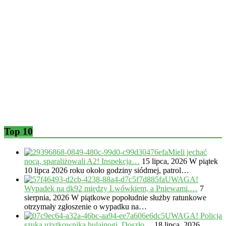
Top 10
Mieli jechać
nocą, sparaliżowali A2! Inspekcja…
15 lipca, 2026
W piątek
10 lipca 2026 roku około godziny siódmej, patrol…
UWAGA!
Wypadek na dk92 między Lwówkiem, a Pniewami.…
7
sierpnia, 2026
W piątkowe popołudnie służby ratunkowe
otrzymały zgłoszenie o wypadku na…
UWAGA! Policja
szuka użytkownika hulajnogi. Doszło…
18 lipca, 2026