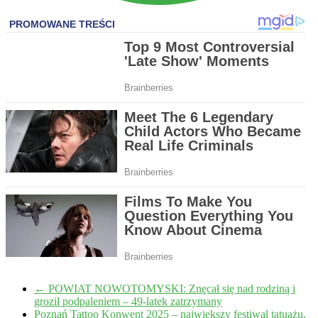
←
POWIAT NOWOTOMYSKI: Znęcał się nad rodziną i
groził podpaleniem – 49-latek zatrzymany
Poznań Tattoo Konwent 2025 – największy festiwal tatuażu,