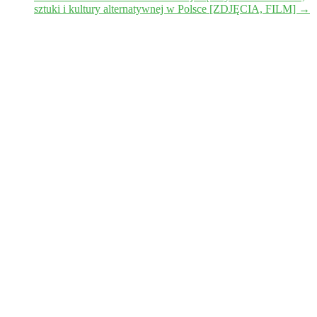
sztuki i kultury alternatywnej w Polsce [ZDJĘCIA, FILM]
→