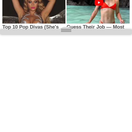
O nas
Wielkopolska magazyn informacyjny.pl
Kontakt:
redakcja@wielkopolskamagazyn.pl
784 901 059
Rejestr dzienników i czasopism
- Sąd Okręgowy w Poznaniu nr RPR 3637
REDAKTOR NACZELNY / WYDAWCA
Maciej Ignacy Kasprzak
Adres redakcji: Os, Batorego 28/11 64-300 Nowy Tomyśl