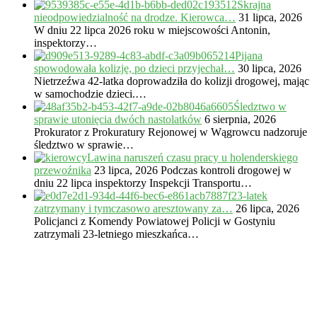
Skrajna
nieodpowiedzialność na drodze. Kierowca…
31 lipca, 2026
W dniu 22 lipca 2026 roku w miejscowości Antonin,
inspektorzy…
Pijana
spowodowała kolizję, po dzieci przyjechał…
30 lipca, 2026
Nietrzeźwa 42-latka doprowadziła do kolizji drogowej, mając
w samochodzie dzieci.…
Śledztwo w
sprawie utonięcia dwóch nastolatków
6 sierpnia, 2026
Prokurator z Prokuratury Rejonowej w Wągrowcu nadzoruje
śledztwo w sprawie…
Lawina naruszeń czasu pracy u holenderskiego
przewoźnika
23 lipca, 2026
Podczas kontroli drogowej w
dniu 22 lipca inspektorzy Inspekcji Transportu…
23-latek
zatrzymany i tymczasowo aresztowany za…
26 lipca, 2026
Policjanci z Komendy Powiatowej Policji w Gostyniu
zatrzymali 23-letniego mieszkańca…