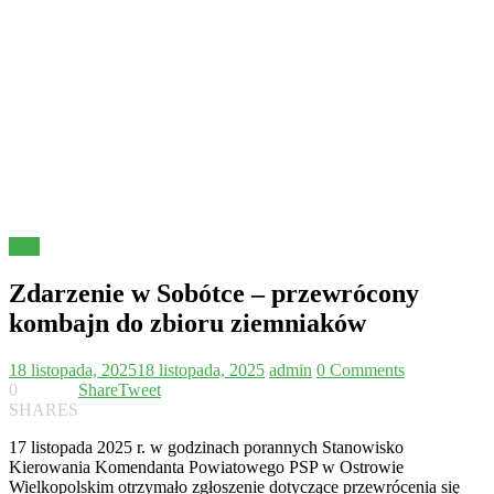
Inne
Zdarzenie w Sobótce – przewrócony
kombajn do zbioru ziemniaków
18 listopada, 2025
18 listopada, 2025
admin
0 Comments
0
Share
Tweet
SHARES
17 listopada 2025 r. w godzinach porannych Stanowisko
Kierowania Komendanta Powiatowego PSP w Ostrowie
Wielkopolskim otrzymało zgłoszenie dotyczące przewrócenia się