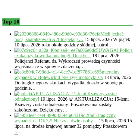
Top 10
Mieli jechać
nocą, sparaliżowali A2! Inspekcja…
15 lipca, 2026
W piątek
10 lipca 2026 roku około godziny siódmej, patrol…
UWAGA! Policja
szuka użytkownika hulajnogi. Doszło…
18 lipca, 2026
Policjanci Referatu ds. Wykroczeń prowadzą czynności
wyjaśniające w sprawie zdarzenia,…
Śmiertelny
wypadek w Bolewicku! Nie żyje motocyklista
18 lipca, 2026
Do tragicznego w skutkach wypadku doszło w sobotę po
godzinie…
AKTUALIZACJA: 15-letni Ksawery został
odnaleziony!
19 lipca, 2026
🚨 AKTUALIZACJA: 15-letni
Ksawery został odnaleziony! Poszukiwania zostały
zakończone. Dziękujemy…
Tragiczny
wypadek na DK32! Nie żyją dwie osoby…
15 lipca, 2026
15
lipca, na drodze krajowej numer 32 pomiędzy Ptaszkowem
i…