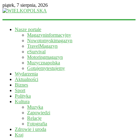
piątek, 7 sierpnia, 2026
WIELKOPOLSKA
Nasze portale
Magazyn
Magazyninformacyjny
informacyjny
Nowotomyskimagazyn
TravelMagazyn
eSurvival
Motoringmagazyn
Muzycznapolska
Gotujemytestujemy
Wydarzenia
Aktualności
Biznes
Sport
Polityka
Kultura
Muzyka
Zapowiedzi
Relacje
Fotografia
Zdrowie i uroda
Kraj