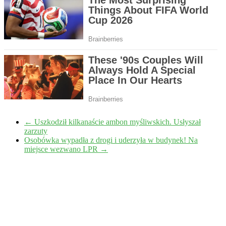
←
Uszkodził kilkanaście ambon myśliwskich. Usłyszał
zarzuty
Osobówka wypadła z drogi i uderzyła w budynek! Na
miejsce wezwano LPR
→