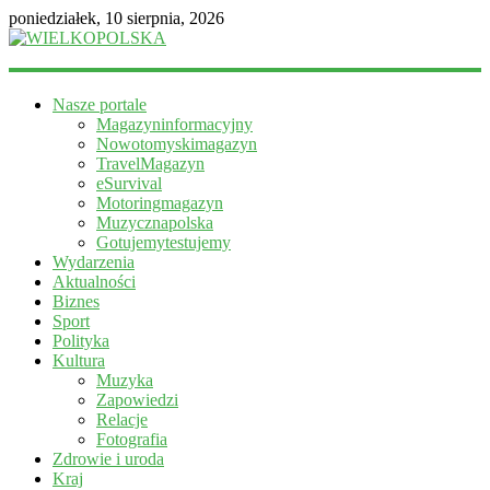
poniedziałek, 10 sierpnia, 2026
WIELKOPOLSKA
Nasze portale
Magazyn
Magazyninformacyjny
informacyjny
Nowotomyskimagazyn
TravelMagazyn
eSurvival
Motoringmagazyn
Muzycznapolska
Gotujemytestujemy
Wydarzenia
Aktualności
Biznes
Sport
Polityka
Kultura
Muzyka
Zapowiedzi
Relacje
Fotografia
Zdrowie i uroda
Kraj