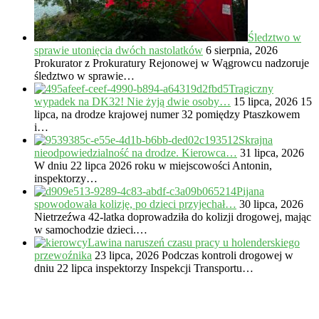
Śledztwo w
sprawie utonięcia dwóch nastolatków
6 sierpnia, 2026
Prokurator z Prokuratury Rejonowej w Wągrowcu nadzoruje
śledztwo w sprawie…
Tragiczny
wypadek na DK32! Nie żyją dwie osoby…
15 lipca, 2026
15
lipca, na drodze krajowej numer 32 pomiędzy Ptaszkowem
i…
Skrajna
nieodpowiedzialność na drodze. Kierowca…
31 lipca, 2026
W dniu 22 lipca 2026 roku w miejscowości Antonin,
inspektorzy…
Pijana
spowodowała kolizję, po dzieci przyjechał…
30 lipca, 2026
Nietrzeźwa 42-latka doprowadziła do kolizji drogowej, mając
w samochodzie dzieci.…
Lawina naruszeń czasu pracy u holenderskiego
przewoźnika
23 lipca, 2026
Podczas kontroli drogowej w
dniu 22 lipca inspektorzy Inspekcji Transportu…