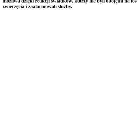
możliwa dzięki reakcji świadków, którzy nie byli obojętni na los
zwierzęcia i zaalarmowali służby.