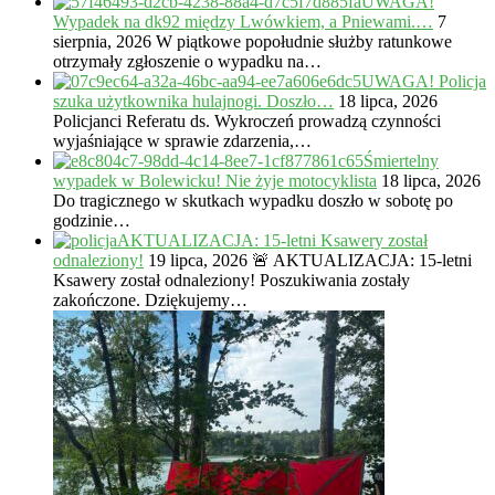
UWAGA!
Wypadek na dk92 między Lwówkiem, a Pniewami.…
7
sierpnia, 2026
W piątkowe popołudnie służby ratunkowe
otrzymały zgłoszenie o wypadku na…
UWAGA! Policja
szuka użytkownika hulajnogi. Doszło…
18 lipca, 2026
Policjanci Referatu ds. Wykroczeń prowadzą czynności
wyjaśniające w sprawie zdarzenia,…
Śmiertelny
wypadek w Bolewicku! Nie żyje motocyklista
18 lipca, 2026
Do tragicznego w skutkach wypadku doszło w sobotę po
godzinie…
AKTUALIZACJA: 15-letni Ksawery został
odnaleziony!
19 lipca, 2026
🚨 AKTUALIZACJA: 15-letni
Ksawery został odnaleziony! Poszukiwania zostały
zakończone. Dziękujemy…