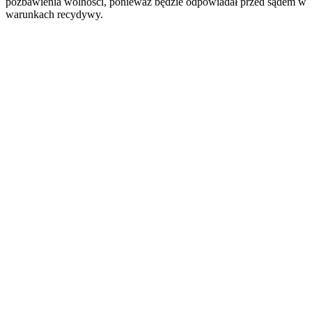
pozbawienia wolności, ponieważ będzie odpowiadał przed sądem w
warunkach recydywy.