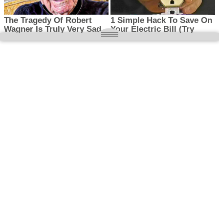
O nas
Wielkopolska magazyn informacyjny.pl
Kontakt:
redakcja@wielkopolskamagazyn.pl
784 901 059
Rejestr dzienników i czasopism
- Sąd Okręgowy w Poznaniu nr RPR 3637
REDAKTOR NACZELNY / WYDAWCA
Maciej Ignacy Kasprzak
Adres redakcji: Os, Batorego 28/11 64-300 Nowy Tomyśl
Prawa autorskie © 2026
WIELKOPOLSKA
. Wszystkie prawa