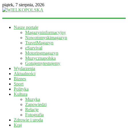
piątek, 7 sierpnia, 2026
WIELKOPOLSKA
Nasze portale
Magazyn
Magazyninformacyjny
informacyjny
Nowotomyskimagazyn
TravelMagazyn
eSurvival
Motoringmagazyn
Muzycznapolska
Gotujemytestujemy
Wydarzenia
Aktualności
Biznes
Sport
Polityka
Kultura
Muzyka
Zapowiedzi
Relacje
Fotografia
Zdrowie i uroda
Kraj