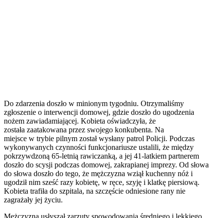
Do zdarzenia doszło w minionym tygodniu. Otrzymaliśmy
zgłoszenie o interwencji domowej, gdzie doszło do ugodzenia
nożem zawiadamiającej. Kobieta oświadczyła, że
została zaatakowana przez swojego konkubenta. Na
miejsce w trybie pilnym został wysłany patrol Policji. Podczas
wykonywanych czynności funkcjonariusze ustalili, że między
pokrzywdzoną 65-letnią rawiczanką, a jej 41-latkiem partnerem
doszło do scysji podczas domowej, zakrapianej imprezy. Od słowa
do słowa doszło do tego, że mężczyzna wziął kuchenny nóż i
ugodził nim sześć razy kobietę, w ręce, szyję i klatkę piersiową.
Kobieta trafiła do szpitala, na szczęście odniesione rany nie
zagrażały jej życiu.
Mężczyzna usłyszał zarzuty spowodowania średniego i lekkiego