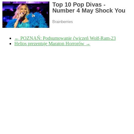
←
POZNAŃ: Podsumowanie ćwiczeń Wolf-Ram-23
Helios prezentuje Maraton Horrorów
→