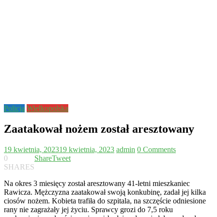
Policja
Wielkopolska
Zaatakował nożem został aresztowany
19 kwietnia, 2023
19 kwietnia, 2023
admin
0 Comments
0
Share
Tweet
SHARES
Na okres 3 miesięcy został aresztowany 41-letni mieszkaniec
Rawicza. Mężczyzna zaatakował swoją konkubinę, zadał jej kilka
ciosów nożem. Kobieta trafiła do szpitala, na szczęście odniesione
rany nie zagrażały jej życiu. Sprawcy grozi do 7,5 roku