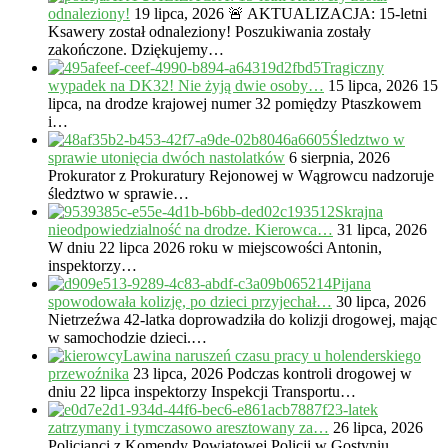
odnaleziony!
19 lipca, 2026
🚨 AKTUALIZACJA: 15-letni
Ksawery został odnaleziony! Poszukiwania zostały
zakończone. Dziękujemy…
Tragiczny
wypadek na DK32! Nie żyją dwie osoby…
15 lipca, 2026
15
lipca, na drodze krajowej numer 32 pomiędzy Ptaszkowem
i…
Śledztwo w
sprawie utonięcia dwóch nastolatków
6 sierpnia, 2026
Prokurator z Prokuratury Rejonowej w Wągrowcu nadzoruje
śledztwo w sprawie…
Skrajna
nieodpowiedzialność na drodze. Kierowca…
31 lipca, 2026
W dniu 22 lipca 2026 roku w miejscowości Antonin,
inspektorzy…
Pijana
spowodowała kolizję, po dzieci przyjechał…
30 lipca, 2026
Nietrzeźwa 42-latka doprowadziła do kolizji drogowej, mając
w samochodzie dzieci.…
Lawina naruszeń czasu pracy u holenderskiego
przewoźnika
23 lipca, 2026
Podczas kontroli drogowej w
dniu 22 lipca inspektorzy Inspekcji Transportu…
23-latek
zatrzymany i tymczasowo aresztowany za…
26 lipca, 2026
Policjanci z Komendy Powiatowej Policji w Gostyniu