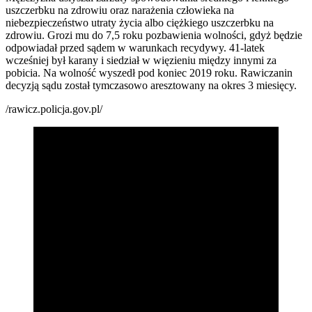
uszczerbku na zdrowiu oraz narażenia człowieka na
niebezpieczeństwo utraty życia albo ciężkiego uszczerbku na
zdrowiu. Grozi mu do 7,5 roku pozbawienia wolności, gdyż będzie
odpowiadał przed sądem w warunkach recydywy. 41-latek
wcześniej był karany i siedział w więzieniu między innymi za
pobicia. Na wolność wyszedł pod koniec 2019 roku. Rawiczanin
decyzją sądu został tymczasowo aresztowany na okres 3 miesięcy.
/rawicz.policja.gov.pl/