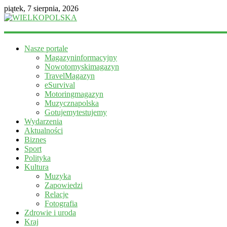
piątek, 7 sierpnia, 2026
WIELKOPOLSKA
Nasze portale
Magazyn
Magazyninformacyjny
informacyjny
Nowotomyskimagazyn
TravelMagazyn
eSurvival
Motoringmagazyn
Muzycznapolska
Gotujemytestujemy
Wydarzenia
Aktualności
Biznes
Sport
Polityka
Kultura
Muzyka
Zapowiedzi
Relacje
Fotografia
Zdrowie i uroda
Kraj