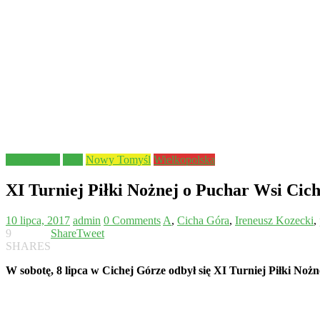
Aktualności
Inne
Nowy Tomyśl
Wielkopolska
XI Turniej Piłki Nożnej o Puchar Wsi Cic
10 lipca, 2017
admin
0 Comments
A
,
Cicha Góra
,
Ireneusz Kozecki
,
9
Share
Tweet
SHARES
W sobotę, 8 lipca w Cichej Górze odbył się XI Turniej Piłki Noż