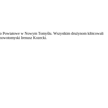
arostwo Powiatowe w Nowym Tomyślu. Wszystkim drużynom kibicowali
a nowotomyski Irenusz Kozecki.