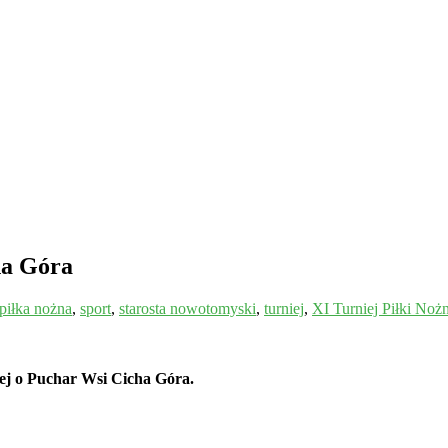
ha Góra
piłka nożna
,
sport
,
starosta nowotomyski
,
turniej
,
XI Turniej Piłki Noż
nej o Puchar Wsi Cicha Góra.