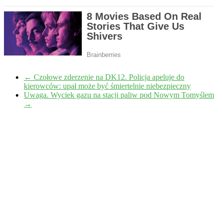
←
Czołowe zderzenie na DK12. Policja apeluje do
kierowców: upał może być śmiertelnie niebezpieczny
Uwaga. Wyciek gazu na stacji paliw pod Nowym Tomyślem
→