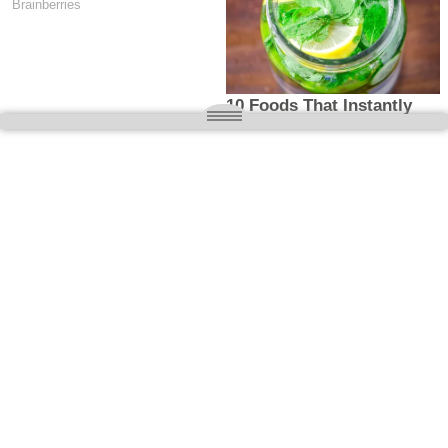
O nas
Wielkopolska magazyn informacyjny.pl
Kontakt:
redakcja@wielkopolskamagazyn.pl
784 901 059
Rejestr dzienników i czasopism
- Sąd Okręgowy w Poznaniu nr RPR 3637
REDAKTOR NACZELNY / WYDAWCA
Maciej Ignacy Kasprzak