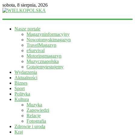
sobota, 8 sierpnia, 2026
WIELKOPOLSKA
Nasze portale
Magazyn
Magazyninformacyjny
informacyjny
Nowotomyskimagazyn
TravelMagazyn
eSurvival
Motoringmagazyn
Muzycznapolska
Gotujemytestujemy
Wydarzenia
Aktualności
Biznes
Sport
Polityka
Kultura
Muzyka
Zapowiedzi
Relacje
Fotografia
Zdrowie i uroda
Kraj