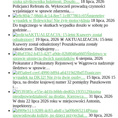
szuka użytkownika hulajnogi. Doszło…
18 lipca, 2026
Policjanci Referatu ds. Wykroczeń prowadzą czynności
wyjaśniające w sprawie zdarzenia,…
Śmiertelny
wypadek w Bolewicku! Nie żyje motocyklista
18 lipca, 2026
Do tragicznego w skutkach wypadku doszło w sobotę po
godzinie…
AKTUALIZACJA: 15-letni Ksawery został
odnaleziony!
19 lipca, 2026
🚨 AKTUALIZACJA: 15-letni
Ksawery został odnaleziony! Poszukiwania zostały
zakończone. Dziękujemy…
Śledztwo w
sprawie utonięcia dwóch nastolatków
6 sierpnia, 2026
Prokurator z Prokuratury Rejonowej w Wągrowcu nadzoruje
śledztwo w sprawie…
Tragiczny
wypadek na DK32! Nie żyją dwie osoby…
15 lipca, 2026
15
lipca, na drodze krajowej numer 32 pomiędzy Ptaszkowem
i…
Skrajna
nieodpowiedzialność na drodze. Kierowca…
31 lipca, 2026
W dniu 22 lipca 2026 roku w miejscowości Antonin,
inspektorzy…
Pijana
spowodowała kolizję, po dzieci przyjechał…
30 lipca, 2026