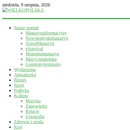
niedziela, 9 sierpnia, 2026
WIELKOPOLSKA
Nasze portale
Magazyn
Magazyninformacyjny
informacyjny
Nowotomyskimagazyn
TravelMagazyn
eSurvival
Motoringmagazyn
Muzycznapolska
Gotujemytestujemy
Wydarzenia
Aktualności
Biznes
Sport
Polityka
Kultura
Muzyka
Zapowiedzi
Relacje
Fotografia
Zdrowie i uroda
Kraj