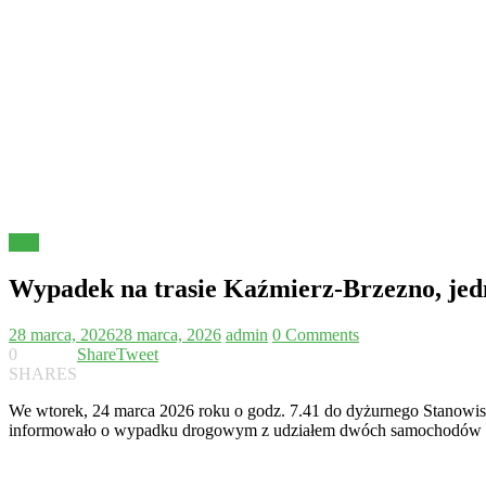
Inne
Wypadek na trasie Kaźmierz-Brzezno, jedn
28 marca, 2026
28 marca, 2026
admin
0 Comments
0
Share
Tweet
SHARES
We wtorek, 24 marca 2026 roku o godz. 7.41 do dyżurnego Stanowi
informowało o wypadku drogowym z udziałem dwóch samochodów ora