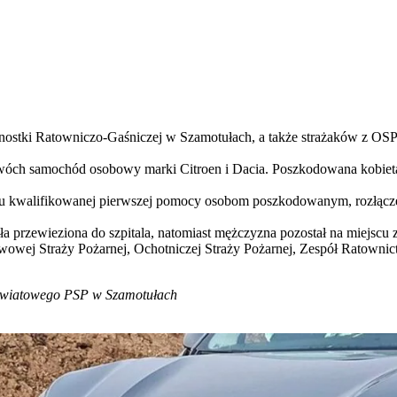
nostki Ratowniczo-Gaśniczej w Szamotułach, a także strażaków z OS
 dwóch samochód osobowy marki Citroen i Dacia. Poszkodowana kobieta 
leniu kwalifikowanej pierwszej pomocy osobom poszkodowanym, rozłą
przewieziona do szpitala, natomiast mężczyzna pozostał na miejscu zd
twowej Straży Pożarnej, Ochotniczej Straży Pożarnej, Zespół Ratowni
owiatowego PSP w Szamotułach