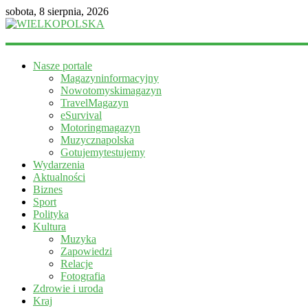
sobota, 8 sierpnia, 2026
WIELKOPOLSKA
Nasze portale
Magazyn
Magazyninformacyjny
informacyjny
Nowotomyskimagazyn
TravelMagazyn
eSurvival
Motoringmagazyn
Muzycznapolska
Gotujemytestujemy
Wydarzenia
Aktualności
Biznes
Sport
Polityka
Kultura
Muzyka
Zapowiedzi
Relacje
Fotografia
Zdrowie i uroda
Kraj