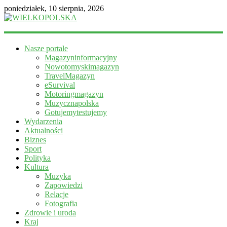
poniedziałek, 10 sierpnia, 2026
WIELKOPOLSKA
Nasze portale
Magazyn
Magazyninformacyjny
informacyjny
Nowotomyskimagazyn
TravelMagazyn
eSurvival
Motoringmagazyn
Muzycznapolska
Gotujemytestujemy
Wydarzenia
Aktualności
Biznes
Sport
Polityka
Kultura
Muzyka
Zapowiedzi
Relacje
Fotografia
Zdrowie i uroda
Kraj