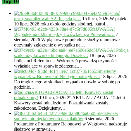
Top 10
Mieli jechać
nocą, sparaliżowali A2! Inspekcja…
15 lipca, 2026
W piątek
10 lipca 2026 roku około godziny siódmej, patrol…
UWAGA!
Wypadek na dk92 między Lwówkiem, a Pniewami.…
7
sierpnia, 2026
W piątkowe popołudnie służby ratunkowe
otrzymały zgłoszenie o wypadku na…
UWAGA! Policja
szuka użytkownika hulajnogi. Doszło…
18 lipca, 2026
Policjanci Referatu ds. Wykroczeń prowadzą czynności
wyjaśniające w sprawie zdarzenia,…
Śmiertelny
wypadek w Bolewicku! Nie żyje motocyklista
18 lipca, 2026
Do tragicznego w skutkach wypadku doszło w sobotę po
godzinie…
AKTUALIZACJA: 15-letni Ksawery został
odnaleziony!
19 lipca, 2026
🚨 AKTUALIZACJA: 15-letni
Ksawery został odnaleziony! Poszukiwania zostały
zakończone. Dziękujemy…
Śledztwo w
sprawie utonięcia dwóch nastolatków
6 sierpnia, 2026
Prokurator z Prokuratury Rejonowej w Wągrowcu nadzoruje
śledztwo w sprawie…