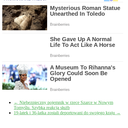
←
Niebezpieczny pojemnik w rzece Szarce w Nowym
Tomyślu. Szybka reakcja służb
19-latek i 36-latka zostali deportowani do swojego kraju
→