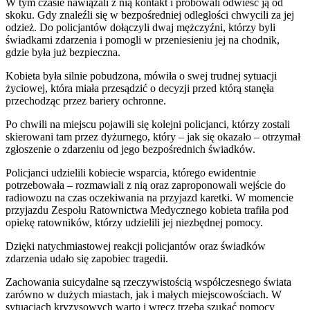
W tym czasie nawiązali z nią kontakt i próbowali odwieść ją od
skoku. Gdy znaleźli się w bezpośredniej odległości chwycili za jej
odzież. Do policjantów dołączyli dwaj mężczyźni, którzy byli
świadkami zdarzenia i pomogli w przeniesieniu jej na chodnik,
gdzie była już bezpieczna.
Kobieta była silnie pobudzona, mówiła o swej trudnej sytuacji
życiowej, która miała przesądzić o decyzji przed którą stanęła
przechodząc przez bariery ochronne.
Po chwili na miejscu pojawili się kolejni policjanci, którzy zostali
skierowani tam przez dyżurnego, który – jak się okazało – otrzymał
zgłoszenie o zdarzeniu od jego bezpośrednich świadków.
Policjanci udzielili kobiecie wsparcia, którego ewidentnie
potrzebowała – rozmawiali z nią oraz zaproponowali wejście do
radiowozu na czas oczekiwania na przyjazd karetki. W momencie
przyjazdu Zespołu Ratownictwa Medycznego kobieta trafiła pod
opiekę ratowników, którzy udzielili jej niezbędnej pomocy.
Dzięki natychmiastowej reakcji policjantów oraz świadków
zdarzenia udało się zapobiec tragedii.
Zachowania suicydalne są rzeczywistością współczesnego świata
zarówno w dużych miastach, jak i małych miejscowościach. W
sytuacjach kryzysowych warto i wręcz trzeba szukać pomocy