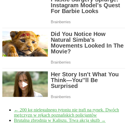
←
200 kg nielegalnego tytoniu nie trafi na rynek. Dwóch
mężczyzn w rękach poznańskich policjantów
Brutalna zbrodnia w Kaliszu. Trwa akcja służb
→