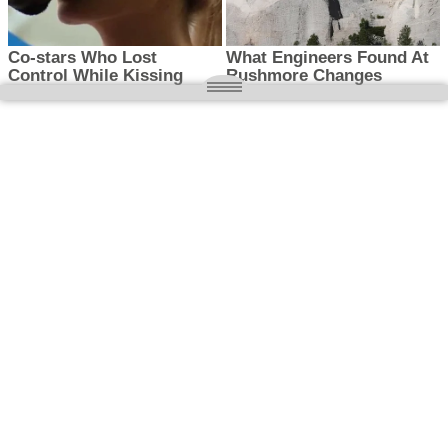
O nas
Wielkopolska magazyn informacyjny.pl
Kontakt:
redakcja@wielkopolskamagazyn.pl
784 901 059
Rejestr dzienników i czasopism
- Sąd Okręgowy w Poznaniu nr RPR 3637
REDAKTOR NACZELNY / WYDAWCA
Maciej Ignacy Kasprzak
Adres redakcji: Os, Batorego 28/11 64-300 Nowy Tomyśl