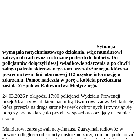
Sytuacja
wymagała natychmiastowego działania, więc mundurowi
zatrzymali radiowóz i ostrożnie podeszli do kobiety. Do
policjantów dołączyli dwaj świadkowie zdarzenia a po chwili
załoga patrolu skierowanego tam przez dyżurnego, który za
pośrednictwem linii alarmowej 112 uzyskał informację o
zdarzeniu. Pomoc nadeszła w porę a kobieta przekazana
została Zespołowi Ratownictwa Medycznego.
24.03.2026 r. ok.godz. 17:00 policjanci Wydziału Prewencji
przejeżdżający wiaduktem nad ulicą Dworcową zauważyli kobietę,
która przeszła na drugą stronę barierek ochronnych i trzymając się
poręczy pochylała się do przodu w sposób wskazujący na zamiar
skoku.
Mundurowi zareagowali natychmiast. Zatrzymali radiowóz w
pewnej odległości od kobiety i ostrożnie zaczęli do niej podchodzić.