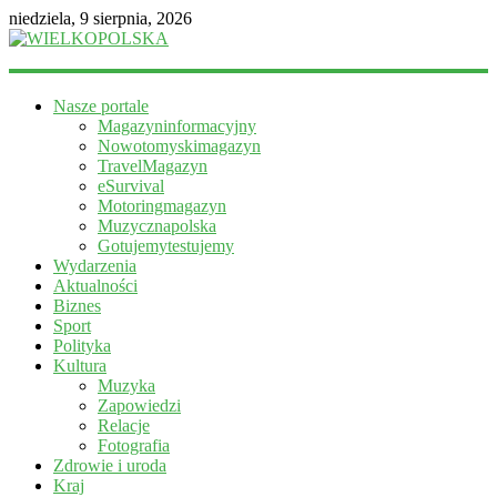
niedziela, 9 sierpnia, 2026
WIELKOPOLSKA
Nasze portale
Magazyn
Magazyninformacyjny
informacyjny
Nowotomyskimagazyn
TravelMagazyn
eSurvival
Motoringmagazyn
Muzycznapolska
Gotujemytestujemy
Wydarzenia
Aktualności
Biznes
Sport
Polityka
Kultura
Muzyka
Zapowiedzi
Relacje
Fotografia
Zdrowie i uroda
Kraj