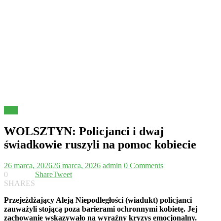
Inne
WOLSZTYN: Policjanci i dwaj
świadkowie ruszyli na pomoc kobiecie
26 marca, 2026
26 marca, 2026
admin
0 Comments
0
Share
Tweet
SHARES
Przejeżdżający Aleją Niepodległości (wiadukt) policjanci
zauważyli stojącą poza barierami ochronnymi kobietę. Jej
zachowanie wskazywało na wyraźny kryzys emocjonalny.