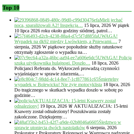
Top 10
Mieli jechać
nocą, sparaliżowali A2! Inspekcja…
15 lipca, 2026
W piątek
10 lipca 2026 roku około godziny siódmej, patrol…
UWAGA!
Wypadek na dk92 między Lwówkiem, a Pniewami.…
7
sierpnia, 2026
W piątkowe popołudnie służby ratunkowe
otrzymały zgłoszenie o wypadku na…
UWAGA! Policja
szuka użytkownika hulajnogi. Doszło…
18 lipca, 2026
Policjanci Referatu ds. Wykroczeń prowadzą czynności
wyjaśniające w sprawie zdarzenia,…
Śmiertelny
wypadek w Bolewicku! Nie żyje motocyklista
18 lipca, 2026
Do tragicznego w skutkach wypadku doszło w sobotę po
godzinie…
AKTUALIZACJA: 15-letni Ksawery został
odnaleziony!
19 lipca, 2026
🚨 AKTUALIZACJA: 15-letni
Ksawery został odnaleziony! Poszukiwania zostały
zakończone. Dziękujemy…
Śledztwo w
sprawie utonięcia dwóch nastolatków
6 sierpnia, 2026
Prokurator z Prokuratury Rejonowej w Wągrowcu nadzoruje