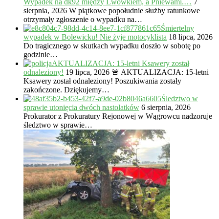
Wypadek na dk92 między Lwówkiem, a Pniewami.…
7
sierpnia, 2026
W piątkowe popołudnie służby ratunkowe
otrzymały zgłoszenie o wypadku na…
Śmiertelny
wypadek w Bolewicku! Nie żyje motocyklista
18 lipca, 2026
Do tragicznego w skutkach wypadku doszło w sobotę po
godzinie…
AKTUALIZACJA: 15-letni Ksawery został
odnaleziony!
19 lipca, 2026
🚨 AKTUALIZACJA: 15-letni
Ksawery został odnaleziony! Poszukiwania zostały
zakończone. Dziękujemy…
Śledztwo w
sprawie utonięcia dwóch nastolatków
6 sierpnia, 2026
Prokurator z Prokuratury Rejonowej w Wągrowcu nadzoruje
śledztwo w sprawie…