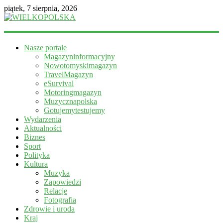
piątek, 7 sierpnia, 2026
WIELKOPOLSKA
Nasze portale
Magazyn
Magazyninformacyjny
informacyjny
Nowotomyskimagazyn
TravelMagazyn
eSurvival
Motoringmagazyn
Muzycznapolska
Gotujemytestujemy
Wydarzenia
Aktualności
Biznes
Sport
Polityka
Kultura
Muzyka
Zapowiedzi
Relacje
Fotografia
Zdrowie i uroda
Kraj