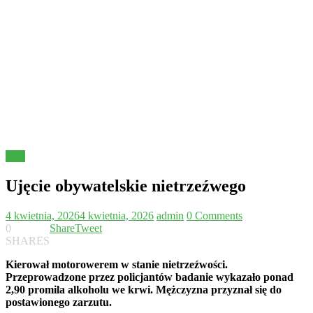
Inne
Ujęcie obywatelskie nietrzeźwego
4 kwietnia, 2026
4 kwietnia, 2026
admin
0 Comments
0
Share
Tweet
SHARES
Kierował motorowerem w stanie nietrzeźwości.
Przeprowadzone przez policjantów badanie wykazało ponad
2,90 promila alkoholu we krwi. Mężczyzna przyznał się do
postawionego zarzutu.