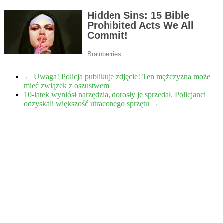
←
Uwaga! Policja publikuje zdjęcie! Ten mężczyzna może
mieć związek z oszustwem
10-latek wyniósł narzędzia, dorosły je sprzedał. Policjanci
odzyskali większość utraconego sprzętu
→