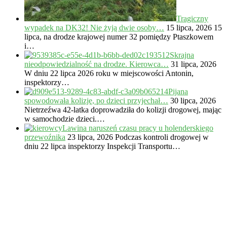
Tragiczny
wypadek na DK32! Nie żyją dwie osoby…
15 lipca, 2026
15
lipca, na drodze krajowej numer 32 pomiędzy Ptaszkowem
i…
Skrajna
nieodpowiedzialność na drodze. Kierowca…
31 lipca, 2026
W dniu 22 lipca 2026 roku w miejscowości Antonin,
inspektorzy…
Pijana
spowodowała kolizję, po dzieci przyjechał…
30 lipca, 2026
Nietrzeźwa 42-latka doprowadziła do kolizji drogowej, mając
w samochodzie dzieci.…
Lawina naruszeń czasu pracy u holenderskiego
przewoźnika
23 lipca, 2026
Podczas kontroli drogowej w
dniu 22 lipca inspektorzy Inspekcji Transportu…