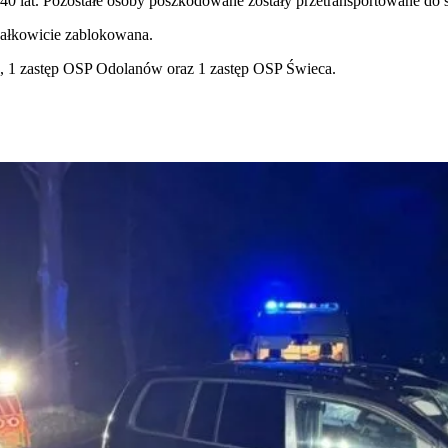
 lat. Pozostałe osoby poszkodowane zostały przetransportowane do sz
całkowicie zablokowana.
o, 1 zastęp OSP Odolanów oraz 1 zastęp OSP Świeca.