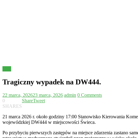
Inne
Tragiczny wypadek na DW444.
22 marca, 2026
23 marca, 2026
admin
0 Comments
0
Share
Tweet
SHARES
21 marca 2026 r. około godziny 17:00 Stanowisko Kierowania Kom
wojewódzkiej DW444 w miejscowości Świeca.
Po przybyciu pierwszych zastępów na miejsce zdarzenia zastano sam