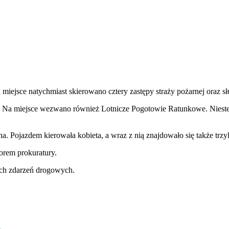
ejsce natychmiast skierowano cztery zastępy straży pożarnej oraz s
e. Na miejsce wezwano również Lotnicze Pogotowie Ratunkowe. Nieste
 Pojazdem kierowała kobieta, a wraz z nią znajdowało się także trzyle
orem prokuratury.
ych zdarzeń drogowych.