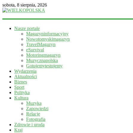
sobota, 8 sierpnia, 2026
WIELKOPOLSKA
Nasze portale
Magazyn
Magazyninformacyjny
informacyjny
Nowotomyskimagazyn
TravelMagazyn
eSurvival
Motoringmagazyn
Muzycznapolska
Gotujemytestujemy
Wydarzenia
Aktualności
Biznes
Sport
Polityka
Kultura
Muzyka
Zapowiedzi
Relacje
Fotografia
Zdrowie i uroda
Kraj