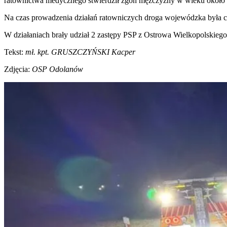
ratownictwa medycznego stwierdził zgon mężczyzny w wieku około 40
Na czas prowadzenia działań ratowniczych droga wojewódzka była 
W działaniach brały udział 2 zastępy PSP z Ostrowa Wielkopolskieg
Tekst:
mł. kpt. GRUSZCZYŃSKI Kacper
Zdjęcia:
OSP Odolanów