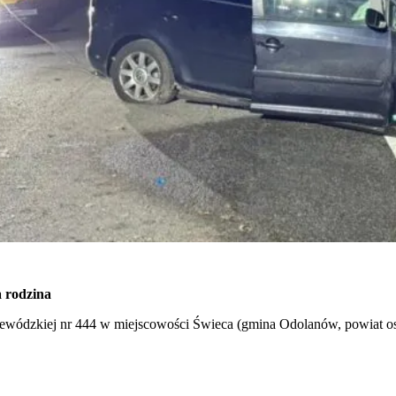
 rodzina
ewódzkiej nr 444 w miejscowości Świeca (gmina Odolanów, powiat ost