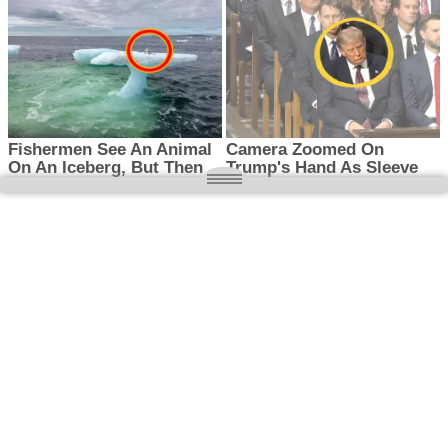
O nas
Wielkopolska magazyn informacyjny.pl
Kontakt:
redakcja@wielkopolskamagazyn.pl
784 901 059
Rejestr dzienników i czasopism