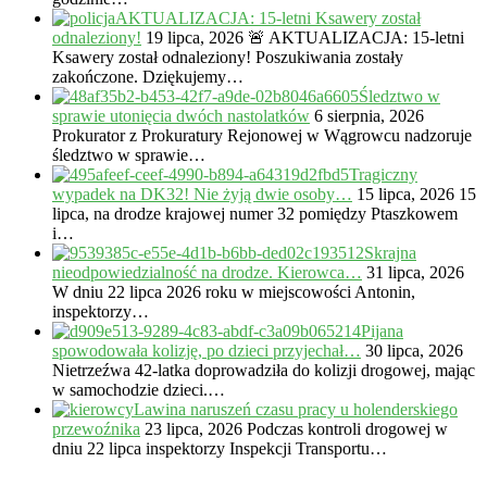
AKTUALIZACJA: 15-letni Ksawery został
odnaleziony!
19 lipca, 2026
🚨 AKTUALIZACJA: 15-letni
Ksawery został odnaleziony! Poszukiwania zostały
zakończone. Dziękujemy…
Śledztwo w
sprawie utonięcia dwóch nastolatków
6 sierpnia, 2026
Prokurator z Prokuratury Rejonowej w Wągrowcu nadzoruje
śledztwo w sprawie…
Tragiczny
wypadek na DK32! Nie żyją dwie osoby…
15 lipca, 2026
15
lipca, na drodze krajowej numer 32 pomiędzy Ptaszkowem
i…
Skrajna
nieodpowiedzialność na drodze. Kierowca…
31 lipca, 2026
W dniu 22 lipca 2026 roku w miejscowości Antonin,
inspektorzy…
Pijana
spowodowała kolizję, po dzieci przyjechał…
30 lipca, 2026
Nietrzeźwa 42-latka doprowadziła do kolizji drogowej, mając
w samochodzie dzieci.…
Lawina naruszeń czasu pracy u holenderskiego
przewoźnika
23 lipca, 2026
Podczas kontroli drogowej w
dniu 22 lipca inspektorzy Inspekcji Transportu…