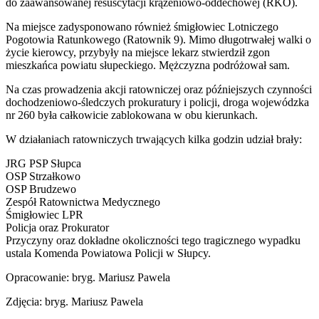
do zaawansowanej resuscytacji krążeniowo-oddechowej (RKO).
Na miejsce zadysponowano również śmigłowiec Lotniczego
Pogotowia Ratunkowego (Ratownik 9). Mimo długotrwałej walki o
życie kierowcy, przybyły na miejsce lekarz stwierdził zgon
mieszkańca powiatu słupeckiego. Mężczyzna podróżował sam.
Na czas prowadzenia akcji ratowniczej oraz późniejszych czynności
dochodzeniowo-śledczych prokuratury i policji, droga wojewódzka
nr 260 była całkowicie zablokowana w obu kierunkach.
W działaniach ratowniczych trwających kilka godzin udział brały:
JRG PSP Słupca
OSP Strzałkowo
OSP Brudzewo
Zespół Ratownictwa Medycznego
Śmigłowiec LPR
Policja oraz Prokurator
Przyczyny oraz dokładne okoliczności tego tragicznego wypadku
ustala Komenda Powiatowa Policji w Słupcy.
Opracowanie: bryg. Mariusz Pawela
Zdjęcia: bryg. Mariusz Pawela