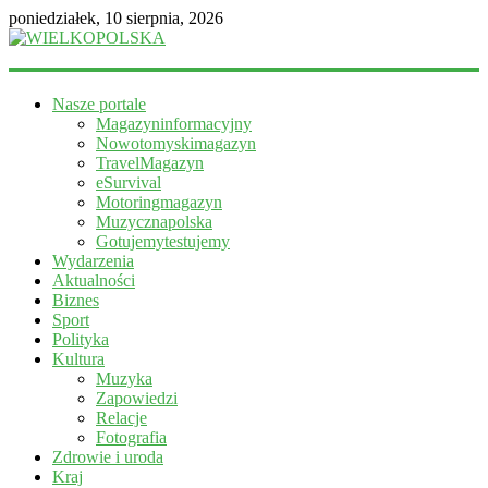
poniedziałek, 10 sierpnia, 2026
WIELKOPOLSKA
Nasze portale
Magazyn
Magazyninformacyjny
informacyjny
Nowotomyskimagazyn
TravelMagazyn
eSurvival
Motoringmagazyn
Muzycznapolska
Gotujemytestujemy
Wydarzenia
Aktualności
Biznes
Sport
Polityka
Kultura
Muzyka
Zapowiedzi
Relacje
Fotografia
Zdrowie i uroda
Kraj