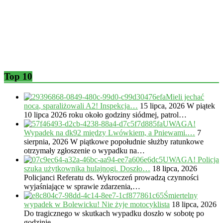
Top 10
Mieli jechać
nocą, sparaliżowali A2! Inspekcja…
15 lipca, 2026
W piątek
10 lipca 2026 roku około godziny siódmej, patrol…
UWAGA!
Wypadek na dk92 między Lwówkiem, a Pniewami.…
7
sierpnia, 2026
W piątkowe popołudnie służby ratunkowe
otrzymały zgłoszenie o wypadku na…
UWAGA! Policja
szuka użytkownika hulajnogi. Doszło…
18 lipca, 2026
Policjanci Referatu ds. Wykroczeń prowadzą czynności
wyjaśniające w sprawie zdarzenia,…
Śmiertelny
wypadek w Bolewicku! Nie żyje motocyklista
18 lipca, 2026
Do tragicznego w skutkach wypadku doszło w sobotę po
godzinie…