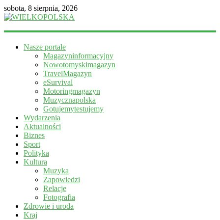
sobota, 8 sierpnia, 2026
WIELKOPOLSKA
Nasze portale
Magazyn
Magazyninformacyjny
informacyjny
Nowotomyskimagazyn
TravelMagazyn
eSurvival
Motoringmagazyn
Muzycznapolska
Gotujemytestujemy
Wydarzenia
Aktualności
Biznes
Sport
Polityka
Kultura
Muzyka
Zapowiedzi
Relacje
Fotografia
Zdrowie i uroda
Kraj