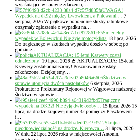
wyjaśniające w sprawie zdarzenia,…
UWAGA!
Wypadek na dk92 między Lwówkiem, a Pniewami.…
7
sierpnia, 2026
W piątkowe popołudnie służby ratunkowe
otrzymały zgłoszenie o wypadku na…
Śmiertelny
wypadek w Bolewicku! Nie żyje motocyklista
18 lipca, 2026
Do tragicznego w skutkach wypadku doszło w sobotę po
godzinie…
AKTUALIZACJA: 15-letni Ksawery został
odnaleziony!
19 lipca, 2026
🚨 AKTUALIZACJA: 15-letni
Ksawery został odnaleziony! Poszukiwania zostały
zakończone. Dziękujemy…
Śledztwo w
sprawie utonięcia dwóch nastolatków
6 sierpnia, 2026
Prokurator z Prokuratury Rejonowej w Wągrowcu nadzoruje
śledztwo w sprawie…
Tragiczny
wypadek na DK32! Nie żyją dwie osoby…
15 lipca, 2026
15
lipca, na drodze krajowej numer 32 pomiędzy Ptaszkowem
i…
Skrajna
nieodpowiedzialność na drodze. Kierowca…
31 lipca, 2026
W dniu 22 lipca 2026 roku w miejscowości Antonin,
inspektorzy…