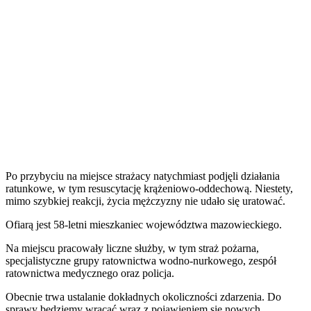
Po przybyciu na miejsce strażacy natychmiast podjęli działania
ratunkowe, w tym resuscytację krążeniowo-oddechową. Niestety,
mimo szybkiej reakcji, życia mężczyzny nie udało się uratować.
Ofiarą jest 58-letni mieszkaniec województwa mazowieckiego.
Na miejscu pracowały liczne służby, w tym straż pożarna,
specjalistyczne grupy ratownictwa wodno-nurkowego, zespół
ratownictwa medycznego oraz policja.
Obecnie trwa ustalanie dokładnych okoliczności zdarzenia. Do
sprawy będziemy wracać wraz z pojawieniem się nowych