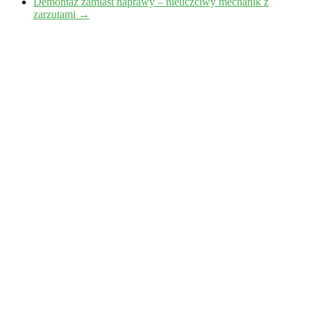
Demontaż zamiast naprawy – nieuczciwy mechanik z
zarzutami
→