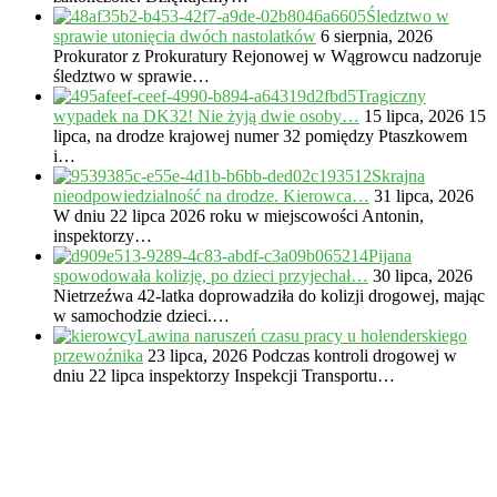
Śledztwo w
sprawie utonięcia dwóch nastolatków
6 sierpnia, 2026
Prokurator z Prokuratury Rejonowej w Wągrowcu nadzoruje
śledztwo w sprawie…
Tragiczny
wypadek na DK32! Nie żyją dwie osoby…
15 lipca, 2026
15
lipca, na drodze krajowej numer 32 pomiędzy Ptaszkowem
i…
Skrajna
nieodpowiedzialność na drodze. Kierowca…
31 lipca, 2026
W dniu 22 lipca 2026 roku w miejscowości Antonin,
inspektorzy…
Pijana
spowodowała kolizję, po dzieci przyjechał…
30 lipca, 2026
Nietrzeźwa 42-latka doprowadziła do kolizji drogowej, mając
w samochodzie dzieci.…
Lawina naruszeń czasu pracy u holenderskiego
przewoźnika
23 lipca, 2026
Podczas kontroli drogowej w
dniu 22 lipca inspektorzy Inspekcji Transportu…