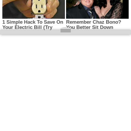
O nas
Wielkopolska magazyn informacyjny.pl
Kontakt:
redakcja@wielkopolskamagazyn.pl
784 901 059
Rejestr dzienników i czasopism
- Sąd Okręgowy w Poznaniu nr RPR 3637
REDAKTOR NACZELNY / WYDAWCA
Maciej Ignacy Kasprzak