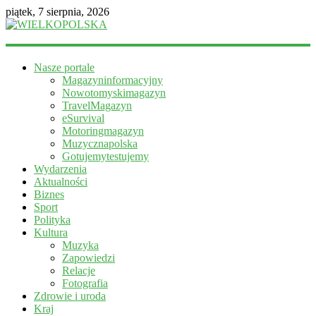
piątek, 7 sierpnia, 2026
WIELKOPOLSKA
Nasze portale
Magazyn
Magazyninformacyjny
informacyjny
Nowotomyskimagazyn
TravelMagazyn
eSurvival
Motoringmagazyn
Muzycznapolska
Gotujemytestujemy
Wydarzenia
Aktualności
Biznes
Sport
Polityka
Kultura
Muzyka
Zapowiedzi
Relacje
Fotografia
Zdrowie i uroda
Kraj