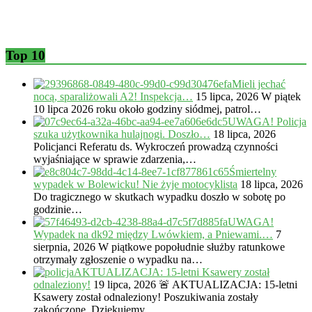
Top 10
Mieli jechać
nocą, sparaliżowali A2! Inspekcja…
15 lipca, 2026
W piątek
10 lipca 2026 roku około godziny siódmej, patrol…
UWAGA! Policja
szuka użytkownika hulajnogi. Doszło…
18 lipca, 2026
Policjanci Referatu ds. Wykroczeń prowadzą czynności
wyjaśniające w sprawie zdarzenia,…
Śmiertelny
wypadek w Bolewicku! Nie żyje motocyklista
18 lipca, 2026
Do tragicznego w skutkach wypadku doszło w sobotę po
godzinie…
UWAGA!
Wypadek na dk92 między Lwówkiem, a Pniewami.…
7
sierpnia, 2026
W piątkowe popołudnie służby ratunkowe
otrzymały zgłoszenie o wypadku na…
AKTUALIZACJA: 15-letni Ksawery został
odnaleziony!
19 lipca, 2026
🚨 AKTUALIZACJA: 15-letni
Ksawery został odnaleziony! Poszukiwania zostały
zakończone. Dziękujemy…