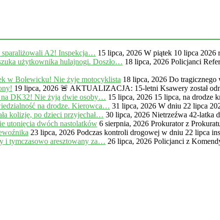
, sparaliżowali A2! Inspekcja…
15 lipca, 2026
W piątek 10 lipca 2026 
zuka użytkownika hulajnogi. Doszło…
18 lipca, 2026
Policjanci Ref
k w Bolewicku! Nie żyje motocyklista
18 lipca, 2026
Do tragicznego
ony!
19 lipca, 2026
🚨 AKTUALIZACJA: 15-letni Ksawery został odna
 na DK32! Nie żyją dwie osoby…
15 lipca, 2026
15 lipca, na drodze
iedzialność na drodze. Kierowca…
31 lipca, 2026
W dniu 22 lipca 20
a kolizję, po dzieci przyjechał…
30 lipca, 2026
Nietrzeźwa 42-latka 
e utonięcia dwóch nastolatków
6 sierpnia, 2026
Prokurator z Prokur
zewoźnika
23 lipca, 2026
Podczas kontroli drogowej w dniu 22 lipca in
ny i tymczasowo aresztowany za…
26 lipca, 2026
Policjanci z Komendy