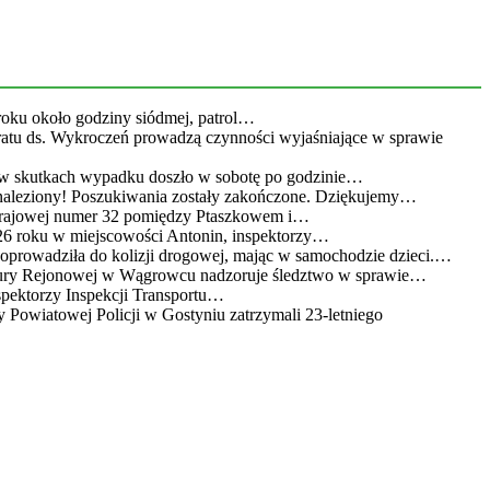
roku około godziny siódmej, patrol…
eratu ds. Wykroczeń prowadzą czynności wyjaśniające w sprawie
 w skutkach wypadku doszło w sobotę po godzinie…
leziony! Poszukiwania zostały zakończone. Dziękujemy…
 krajowej numer 32 pomiędzy Ptaszkowem i…
26 roku w miejscowości Antonin, inspektorzy…
doprowadziła do kolizji drogowej, mając w samochodzie dzieci.…
atury Rejonowej w Wągrowcu nadzoruje śledztwo w sprawie…
spektorzy Inspekcji Transportu…
 Powiatowej Policji w Gostyniu zatrzymali 23-letniego