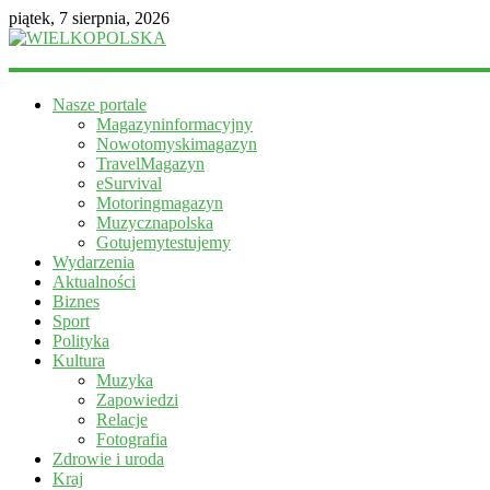
piątek, 7 sierpnia, 2026
WIELKOPOLSKA
Nasze portale
Magazyn
Magazyninformacyjny
informacyjny
Nowotomyskimagazyn
TravelMagazyn
eSurvival
Motoringmagazyn
Muzycznapolska
Gotujemytestujemy
Wydarzenia
Aktualności
Biznes
Sport
Polityka
Kultura
Muzyka
Zapowiedzi
Relacje
Fotografia
Zdrowie i uroda
Kraj