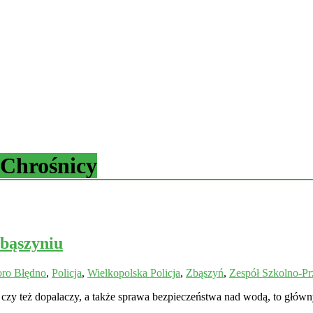
 Chrośnicy
Zbąszyniu
oro Błędno
,
Policja
,
Wielkopolska Policja
,
Zbąszyń
,
Zespół Szkolno-Pr
czy też dopalaczy, a także sprawa bezpieczeństwa nad wodą, to głów