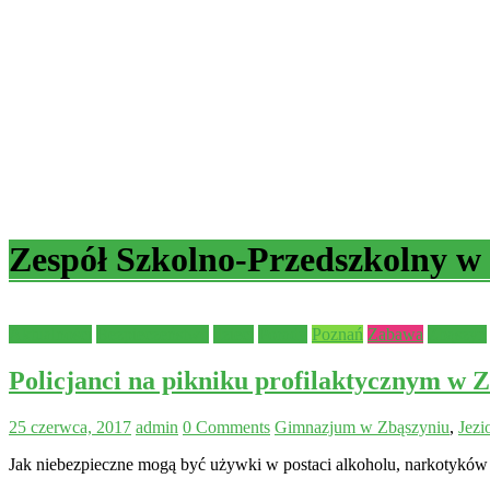
Zespół Szkolno-Przedszkolny w
Aktualności
Bezpieczeństwo
dzieci
Porady
Poznań
Zabawa
Zbąszyń
Policjanci na pikniku profilaktycznym w 
25 czerwca, 2017
admin
0 Comments
Gimnazjum w Zbąszyniu
,
Jezi
Jak niebezpieczne mogą być używki w postaci alkoholu, narkotyków 