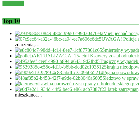
Read more
Top 10
Mieli jechać nocą
UWAGA! Policja s
zdarzenia,…
Śmiertelny wypade
AKTUALIZACJA: 15-letni Ksawery został odnalezi
Tragiczny wypadek
Skrajna nieodpow
Pijana spowodował
Śledztwo w sprawi
Lawina naruszeń czasu pracy u holenderskiego pr
23-latek zatrzyma
mieszkańca…