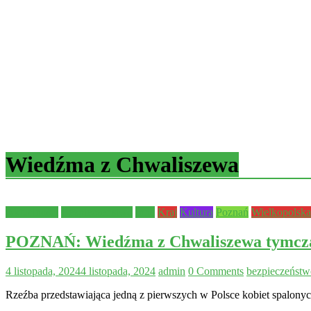
Wiedźma z Chwaliszewa
Aktualności
Bezpieczeństwo
Inne
Kraj
Kultura
Poznań
Wielkopolska
POZNAŃ: Wiedźma z Chwaliszewa tymczas
4 listopada, 2024
4 listopada, 2024
admin
0 Comments
bezpieczeństw
Rzeźba przedstawiająca jedną z pierwszych w Polsce kobiet spalonych