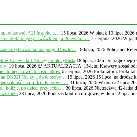
, sparaliżowali A2! Inspekcja…
15 lipca, 2026
W piątek 10 lipca 2026 
na dk92 między Lwówkiem, a Pniewami.…
7 sierpnia, 2026
W piąt
zuka użytkownika hulajnogi. Doszło…
18 lipca, 2026
Policjanci Ref
k w Bolewicku! Nie żyje motocyklista
18 lipca, 2026
Do tragicznego
ony!
19 lipca, 2026
🚨 AKTUALIZACJA: 15-letni Ksawery został odna
e utonięcia dwóch nastolatków
6 sierpnia, 2026
Prokurator z Prokur
 na DK32! Nie żyją dwie osoby…
15 lipca, 2026
15 lipca, na drodze
iedzialność na drodze. Kierowca…
31 lipca, 2026
W dniu 22 lipca 20
a kolizję, po dzieci przyjechał…
30 lipca, 2026
Nietrzeźwa 42-latka 
zewoźnika
23 lipca, 2026
Podczas kontroli drogowej w dniu 22 lipca in