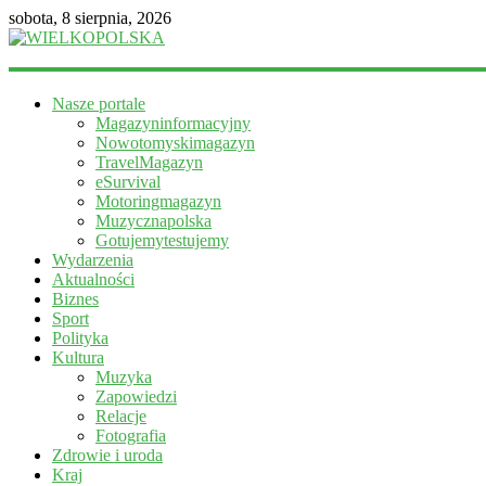
sobota, 8 sierpnia, 2026
WIELKOPOLSKA
Nasze portale
Magazyn
Magazyninformacyjny
informacyjny
Nowotomyskimagazyn
TravelMagazyn
eSurvival
Motoringmagazyn
Muzycznapolska
Gotujemytestujemy
Wydarzenia
Aktualności
Biznes
Sport
Polityka
Kultura
Muzyka
Zapowiedzi
Relacje
Fotografia
Zdrowie i uroda
Kraj