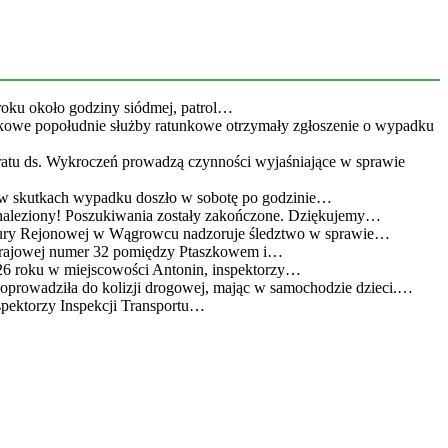
roku około godziny siódmej, patrol…
kowe popołudnie służby ratunkowe otrzymały zgłoszenie o wypadku
eratu ds. Wykroczeń prowadzą czynności wyjaśniające w sprawie
 w skutkach wypadku doszło w sobotę po godzinie…
leziony! Poszukiwania zostały zakończone. Dziękujemy…
atury Rejonowej w Wągrowcu nadzoruje śledztwo w sprawie…
 krajowej numer 32 pomiędzy Ptaszkowem i…
26 roku w miejscowości Antonin, inspektorzy…
doprowadziła do kolizji drogowej, mając w samochodzie dzieci.…
spektorzy Inspekcji Transportu…