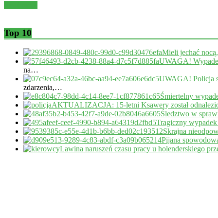
Read more
Top 10
Mieli jechać nocą
UWAGA! Wypadek 
na…
UWAGA! Policja s
zdarzenia,…
Śmiertelny wypade
AKTUALIZACJA: 15-letni Ksawery został odnalezi
Śledztwo w sprawi
Tragiczny wypadek
Skrajna nieodpow
Pijana spowodował
Lawina naruszeń czasu pracy u holenderskiego pr