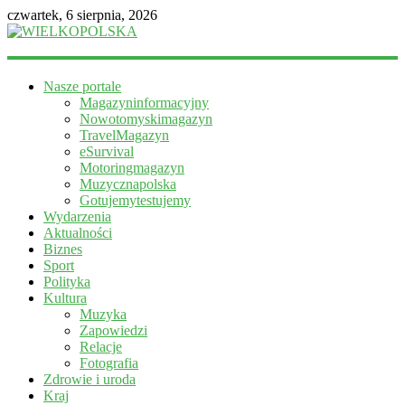
czwartek, 6 sierpnia, 2026
WIELKOPOLSKA
Nasze portale
Magazyn
Magazyninformacyjny
informacyjny
Nowotomyskimagazyn
TravelMagazyn
eSurvival
Motoringmagazyn
Muzycznapolska
Gotujemytestujemy
Wydarzenia
Aktualności
Biznes
Sport
Polityka
Kultura
Muzyka
Zapowiedzi
Relacje
Fotografia
Zdrowie i uroda
Kraj