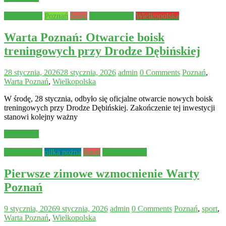
Aktualności
Poznań
Sport
Warta Poznań
Wielkopolska
Warta Poznań: Otwarcie boisk
treningowych przy Drodze Dębińskiej
28 stycznia, 2026
28 stycznia, 2026
admin
0 Comments
Poznań
,
Warta Poznań
,
Wielkopolska
W środę, 28 stycznia, odbyło się oficjalne otwarcie nowych boisk
treningowych przy Drodze Dębińskiej. Zakończenie tej inwestycji
stanowi kolejny ważny
Read more
Aktualności
piłka nożna
Sport
Warta Poznań
Pierwsze zimowe wzmocnienie Warty
Poznań
9 stycznia, 2026
9 stycznia, 2026
admin
0 Comments
Poznań
,
sport
,
Warta Poznań
,
Wielkopolska