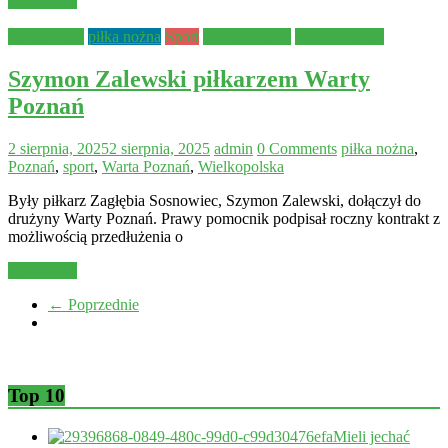
Read more
Aktualności
piłka nożna
Sport
Warta Poznań
Warty Poznań
Szymon Zalewski piłkarzem Warty
Poznań
2 sierpnia, 2025
2 sierpnia, 2025
admin
0 Comments
piłka nożna
,
Poznań
,
sport
,
Warta Poznań
,
Wielkopolska
Były piłkarz Zagłębia Sosnowiec, Szymon Zalewski, dołączył do
drużyny Warty Poznań. Prawy pomocnik podpisał roczny kontrakt z
możliwością przedłużenia o
Read more
← Poprzednie
Top 10
Mieli jechać