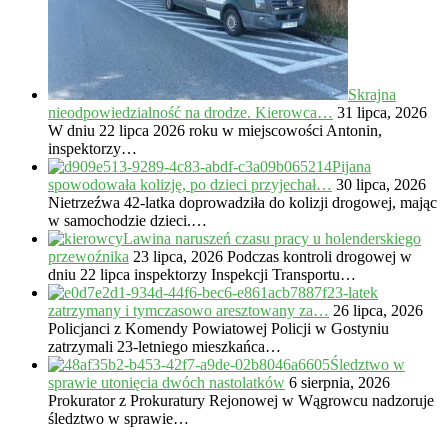
Skrajna
nieodpowiedzialność na drodze. Kierowca…
31 lipca, 2026
W dniu 22 lipca 2026 roku w miejscowości Antonin,
inspektorzy…
Pijana
spowodowała kolizję, po dzieci przyjechał…
30 lipca, 2026
Nietrzeźwa 42-latka doprowadziła do kolizji drogowej, mając
w samochodzie dzieci.…
Lawina naruszeń czasu pracy u holenderskiego
przewoźnika
23 lipca, 2026
Podczas kontroli drogowej w
dniu 22 lipca inspektorzy Inspekcji Transportu…
23-latek
zatrzymany i tymczasowo aresztowany za…
26 lipca, 2026
Policjanci z Komendy Powiatowej Policji w Gostyniu
zatrzymali 23-letniego mieszkańca…
Śledztwo w
sprawie utonięcia dwóch nastolatków
6 sierpnia, 2026
Prokurator z Prokuratury Rejonowej w Wągrowcu nadzoruje
śledztwo w sprawie…