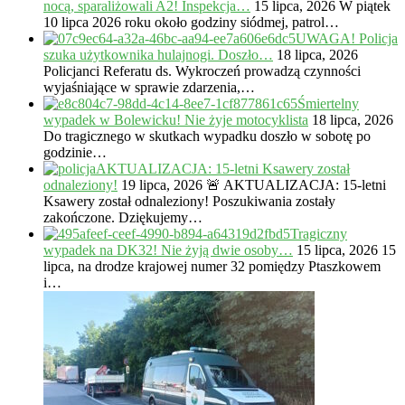
nocą, sparaliżowali A2! Inspekcja…
15 lipca, 2026
W piątek
10 lipca 2026 roku około godziny siódmej, patrol…
UWAGA! Policja
szuka użytkownika hulajnogi. Doszło…
18 lipca, 2026
Policjanci Referatu ds. Wykroczeń prowadzą czynności
wyjaśniające w sprawie zdarzenia,…
Śmiertelny
wypadek w Bolewicku! Nie żyje motocyklista
18 lipca, 2026
Do tragicznego w skutkach wypadku doszło w sobotę po
godzinie…
AKTUALIZACJA: 15-letni Ksawery został
odnaleziony!
19 lipca, 2026
🚨 AKTUALIZACJA: 15-letni
Ksawery został odnaleziony! Poszukiwania zostały
zakończone. Dziękujemy…
Tragiczny
wypadek na DK32! Nie żyją dwie osoby…
15 lipca, 2026
15
lipca, na drodze krajowej numer 32 pomiędzy Ptaszkowem
i…