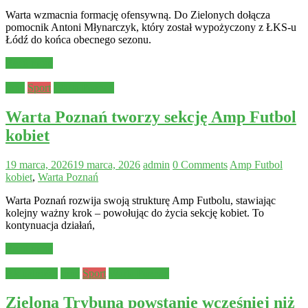
Warta wzmacnia formację ofensywną. Do Zielonych dołącza
pomocnik Antoni Młynarczyk, który został wypożyczony z ŁKS-u
Łódź do końca obecnego sezonu.
Read more
Inne
Sport
Warta Poznań
Warta Poznań tworzy sekcję Amp Futbol
kobiet
19 marca, 2026
19 marca, 2026
admin
0 Comments
Amp Futbol
kobiet
,
Warta Poznań
Warta Poznań rozwija swoją strukturę Amp Futbolu, stawiając
kolejny ważny krok – powołując do życia sekcję kobiet. To
kontynuacja działań,
Read more
Aktualności
Inne
Sport
Warta Poznań
Zielona Trybuna powstanie wcześniej niż