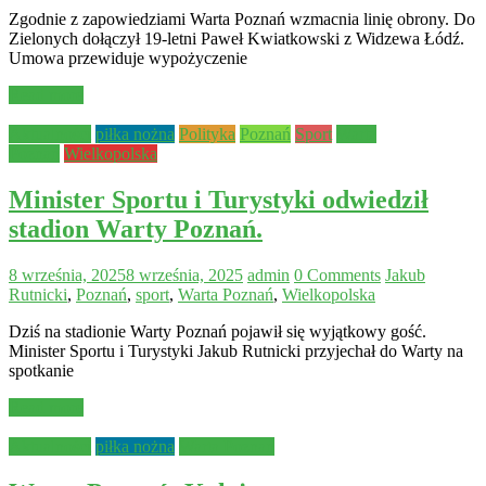
Zgodnie z zapowiedziami Warta Poznań wzmacnia linię obrony. Do
Zielonych dołączył 19-letni Paweł Kwiatkowski z Widzewa Łódź.
Umowa przewiduje wypożyczenie
Read more
Aktualności
piłka nożna
Polityka
Poznań
Sport
Warta
Poznań
Wielkopolska
Minister Sportu i Turystyki odwiedził
stadion Warty Poznań.
8 września, 2025
8 września, 2025
admin
0 Comments
Jakub
Rutnicki
,
Poznań
,
sport
,
Warta Poznań
,
Wielkopolska
Dziś na stadionie Warty Poznań pojawił się wyjątkowy gość.
Minister Sportu i Turystyki Jakub Rutnicki przyjechał do Warty na
spotkanie
Read more
Aktualności
piłka nożna
Warta Poznań