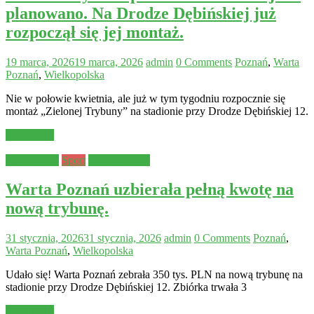
planowano. Na Drodze Dębińskiej już
rozpoczął się jej montaż.
19 marca, 2026
19 marca, 2026
admin
0 Comments
Poznań
,
Warta
Poznań
,
Wielkopolska
Nie w połowie kwietnia, ale już w tym tygodniu rozpocznie się
montaż „Zielonej Trybuny” na stadionie przy Drodze Dębińskiej 12.
Read more
Aktualności
Sport
Warta Poznań
Warta Poznań uzbierała pełną kwotę na
nową trybunę.
31 stycznia, 2026
31 stycznia, 2026
admin
0 Comments
Poznań
,
Warta Poznań
,
Wielkopolska
Udało się! Warta Poznań zebrała 350 tys. PLN na nową trybunę na
stadionie przy Drodze Dębińskiej 12. Zbiórka trwała 3
Read more