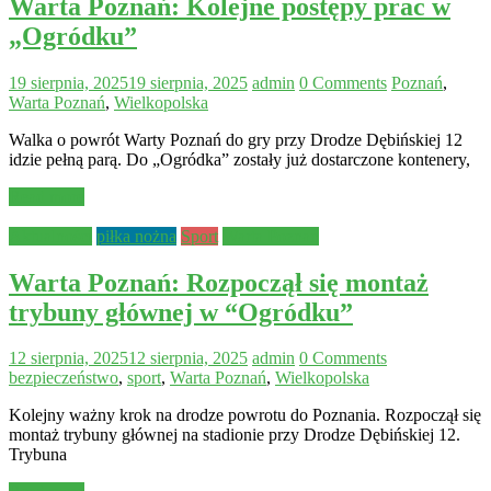
Warta Poznań: Kolejne postępy prac w
„Ogródku”
19 sierpnia, 2025
19 sierpnia, 2025
admin
0 Comments
Poznań
,
Warta Poznań
,
Wielkopolska
Walka o powrót Warty Poznań do gry przy Drodze Dębińskiej 12
idzie pełną parą. Do „Ogródka” zostały już dostarczone kontenery,
Read more
Aktualności
piłka nożna
Sport
Warta Poznań
Warta Poznań: Rozpoczął się montaż
trybuny głównej w “Ogródku”
12 sierpnia, 2025
12 sierpnia, 2025
admin
0 Comments
bezpieczeństwo
,
sport
,
Warta Poznań
,
Wielkopolska
Kolejny ważny krok na drodze powrotu do Poznania. Rozpoczął się
montaż trybuny głównej na stadionie przy Drodze Dębińskiej 12.
Trybuna