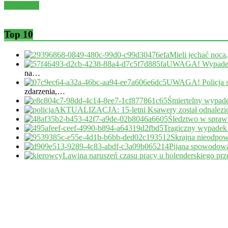
Read more
Top 10
Mieli jechać nocą
UWAGA! Wypadek 
na…
UWAGA! Policja s
zdarzenia,…
Śmiertelny wypade
AKTUALIZACJA: 15-letni Ksawery został odnalezi
Śledztwo w sprawi
Tragiczny wypadek
Skrajna nieodpow
Pijana spowodował
Lawina naruszeń czasu pracy u holenderskiego pr