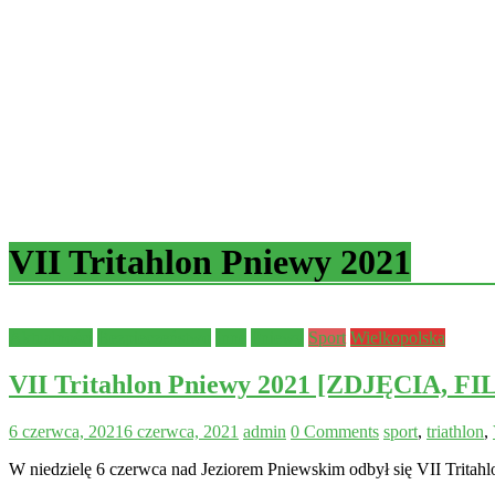
VII Tritahlon Pniewy 2021
Aktualności
Bezpieczeństwo
Inne
Pniewy
Sport
Wielkopolska
VII Tritahlon Pniewy 2021 [ZDJĘCIA, FI
6 czerwca, 2021
6 czerwca, 2021
admin
0 Comments
sport
,
triathlon
,
W niedzielę 6 czerwca nad Jeziorem Pniewskim odbył się VII Tritahl