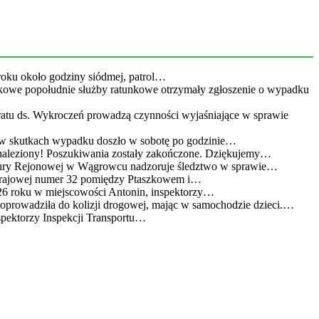
roku około godziny siódmej, patrol…
kowe popołudnie służby ratunkowe otrzymały zgłoszenie o wypadku
eratu ds. Wykroczeń prowadzą czynności wyjaśniające w sprawie
 w skutkach wypadku doszło w sobotę po godzinie…
leziony! Poszukiwania zostały zakończone. Dziękujemy…
atury Rejonowej w Wągrowcu nadzoruje śledztwo w sprawie…
 krajowej numer 32 pomiędzy Ptaszkowem i…
26 roku w miejscowości Antonin, inspektorzy…
doprowadziła do kolizji drogowej, mając w samochodzie dzieci.…
spektorzy Inspekcji Transportu…