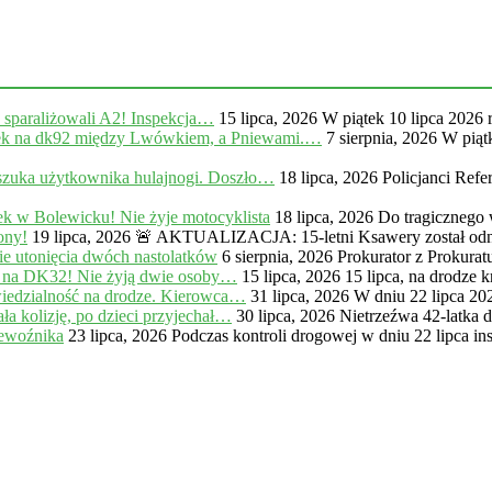
, sparaliżowali A2! Inspekcja…
15 lipca, 2026
W piątek 10 lipca 2026 
na dk92 między Lwówkiem, a Pniewami.…
7 sierpnia, 2026
W piąt
zuka użytkownika hulajnogi. Doszło…
18 lipca, 2026
Policjanci Ref
k w Bolewicku! Nie żyje motocyklista
18 lipca, 2026
Do tragicznego
ony!
19 lipca, 2026
🚨 AKTUALIZACJA: 15-letni Ksawery został odna
e utonięcia dwóch nastolatków
6 sierpnia, 2026
Prokurator z Prokur
 na DK32! Nie żyją dwie osoby…
15 lipca, 2026
15 lipca, na drodze
iedzialność na drodze. Kierowca…
31 lipca, 2026
W dniu 22 lipca 20
a kolizję, po dzieci przyjechał…
30 lipca, 2026
Nietrzeźwa 42-latka 
zewoźnika
23 lipca, 2026
Podczas kontroli drogowej w dniu 22 lipca in