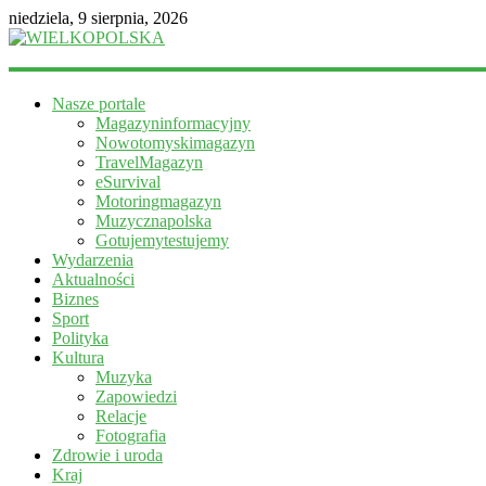
niedziela, 9 sierpnia, 2026
WIELKOPOLSKA
Nasze portale
Magazyn
Magazyninformacyjny
informacyjny
Nowotomyskimagazyn
TravelMagazyn
eSurvival
Motoringmagazyn
Muzycznapolska
Gotujemytestujemy
Wydarzenia
Aktualności
Biznes
Sport
Polityka
Kultura
Muzyka
Zapowiedzi
Relacje
Fotografia
Zdrowie i uroda
Kraj