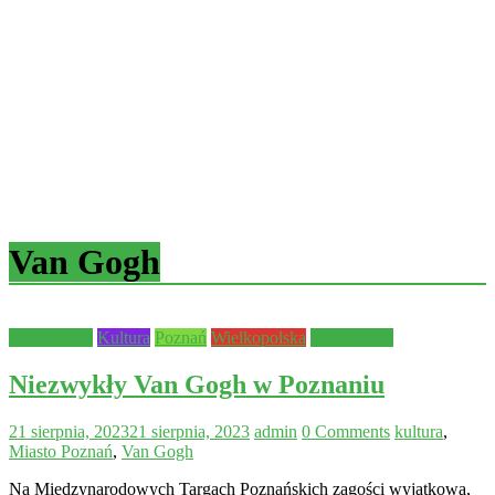
Van Gogh
Aktualności
Kultura
Poznań
Wielkopolska
Wydarzenia
Niezwykły Van Gogh w Poznaniu
21 sierpnia, 2023
21 sierpnia, 2023
admin
0 Comments
kultura
,
Miasto Poznań
,
Van Gogh
Na Międzynarodowych Targach Poznańskich zagości wyjątkowa,