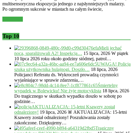
multisensoryczna ekspozycja jednego z najsłynniejszych malarzy.
Po ogromnym sukcesie w miastach na całym świecie,
Read more
Top 10
Mieli jechać
nocą, sparaliżowali A2! Inspekcja…
15 lipca, 2026
W piątek
10 lipca 2026 roku około godziny siódmej, patrol…
UWAGA! Policja
szuka użytkownika hulajnogi. Doszło…
18 lipca, 2026
Policjanci Referatu ds. Wykroczeń prowadzą czynności
wyjaśniające w sprawie zdarzenia,…
Śmiertelny
wypadek w Bolewicku! Nie żyje motocyklista
18 lipca, 2026
Do tragicznego w skutkach wypadku doszło w sobotę po
godzinie…
AKTUALIZACJA: 15-letni Ksawery został
odnaleziony!
19 lipca, 2026
🚨 AKTUALIZACJA: 15-letni
Ksawery został odnaleziony! Poszukiwania zostały
zakończone. Dziękujemy…
Tragiczny