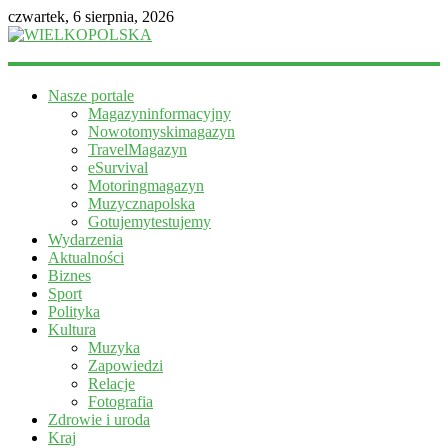
czwartek, 6 sierpnia, 2026
WIELKOPOLSKA
Nasze portale
Magazyn
Magazyninformacyjny
informacyjny
Nowotomyskimagazyn
TravelMagazyn
eSurvival
Motoringmagazyn
Muzycznapolska
Gotujemytestujemy
Wydarzenia
Aktualności
Biznes
Sport
Polityka
Kultura
Muzyka
Zapowiedzi
Relacje
Fotografia
Zdrowie i uroda
Kraj