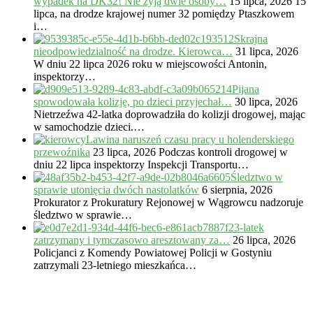
wypadek na DK32! Nie żyją dwie osoby…
15 lipca, 2026
15
lipca, na drodze krajowej numer 32 pomiędzy Ptaszkowem
i…
Skrajna
nieodpowiedzialność na drodze. Kierowca…
31 lipca, 2026
W dniu 22 lipca 2026 roku w miejscowości Antonin,
inspektorzy…
Pijana
spowodowała kolizję, po dzieci przyjechał…
30 lipca, 2026
Nietrzeźwa 42-latka doprowadziła do kolizji drogowej, mając
w samochodzie dzieci.…
Lawina naruszeń czasu pracy u holenderskiego
przewoźnika
23 lipca, 2026
Podczas kontroli drogowej w
dniu 22 lipca inspektorzy Inspekcji Transportu…
Śledztwo w
sprawie utonięcia dwóch nastolatków
6 sierpnia, 2026
Prokurator z Prokuratury Rejonowej w Wągrowcu nadzoruje
śledztwo w sprawie…
23-latek
zatrzymany i tymczasowo aresztowany za…
26 lipca, 2026
Policjanci z Komendy Powiatowej Policji w Gostyniu
zatrzymali 23-letniego mieszkańca…