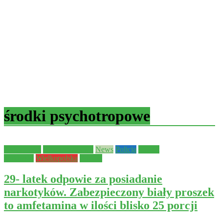
środki psychotropowe
Aktualności
Bezpieczeństwo
News
Policja
powiat
złotowski
Wielkopolska
Złotów
29- latek odpowie za posiadanie
narkotyków. Zabezpieczony biały proszek
to amfetamina w ilości blisko 25 porcji