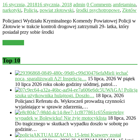
16 stycznia, 2018
16 stycznia, 2018
admin
0 Comments
amfetamina
,
narkotyki
,
Policja
,
powiat złotowski
,
środki psychotropowe
,
Złotów
Policjanci Wydziału Kryminalnego Komendy Powiatowej Policji w
Złotowie w trakcie kontroli drogowej zatrzymali 29- latka, który
posiadał przy sobie środki
Read more
Top 10
Mieli jechać
nocą, sparaliżowali A2! Inspekcja…
15 lipca, 2026
W piątek
10 lipca 2026 roku około godziny siódmej, patrol…
UWAGA! Policja
szuka użytkownika hulajnogi. Doszło…
18 lipca, 2026
Policjanci Referatu ds. Wykroczeń prowadzą czynności
wyjaśniające w sprawie zdarzenia,…
Śmiertelny
wypadek w Bolewicku! Nie żyje motocyklista
18 lipca, 2026
Do tragicznego w skutkach wypadku doszło w sobotę po
godzinie…
AKTUALIZACJA: 15-letni Ksawery został