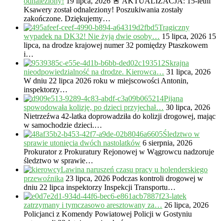
odnaleziony!
19 lipca, 2026
🚨 AKTUALIZACJA: 15-letni
Ksawery został odnaleziony! Poszukiwania zostały
zakończone. Dziękujemy…
Tragiczny
wypadek na DK32! Nie żyją dwie osoby…
15 lipca, 2026
15
lipca, na drodze krajowej numer 32 pomiędzy Ptaszkowem
i…
Skrajna
nieodpowiedzialność na drodze. Kierowca…
31 lipca, 2026
W dniu 22 lipca 2026 roku w miejscowości Antonin,
inspektorzy…
Pijana
spowodowała kolizję, po dzieci przyjechał…
30 lipca, 2026
Nietrzeźwa 42-latka doprowadziła do kolizji drogowej, mając
w samochodzie dzieci.…
Śledztwo w
sprawie utonięcia dwóch nastolatków
6 sierpnia, 2026
Prokurator z Prokuratury Rejonowej w Wągrowcu nadzoruje
śledztwo w sprawie…
Lawina naruszeń czasu pracy u holenderskiego
przewoźnika
23 lipca, 2026
Podczas kontroli drogowej w
dniu 22 lipca inspektorzy Inspekcji Transportu…
23-latek
zatrzymany i tymczasowo aresztowany za…
26 lipca, 2026
Policjanci z Komendy Powiatowej Policji w Gostyniu