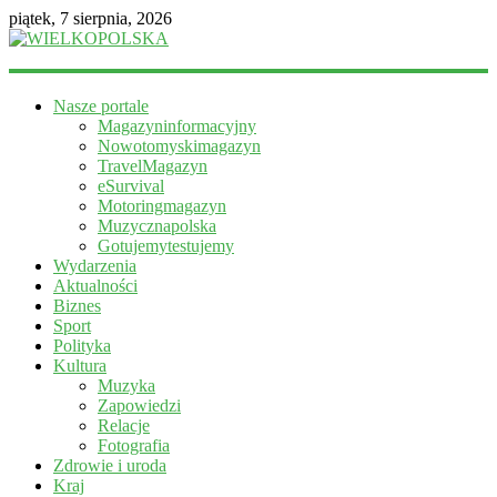
piątek, 7 sierpnia, 2026
WIELKOPOLSKA
Nasze portale
Magazyn
Magazyninformacyjny
informacyjny
Nowotomyskimagazyn
TravelMagazyn
eSurvival
Motoringmagazyn
Muzycznapolska
Gotujemytestujemy
Wydarzenia
Aktualności
Biznes
Sport
Polityka
Kultura
Muzyka
Zapowiedzi
Relacje
Fotografia
Zdrowie i uroda
Kraj