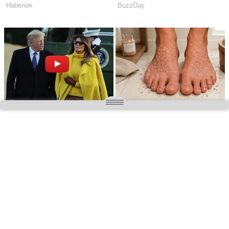
O nas
Wielkopolska magazyn informacyjny.pl
Kontakt:
redakcja@wielkopolskamagazyn.pl