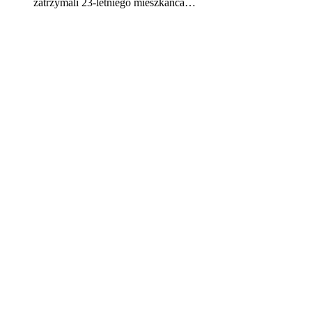
zatrzymali 23-letniego mieszkańca…