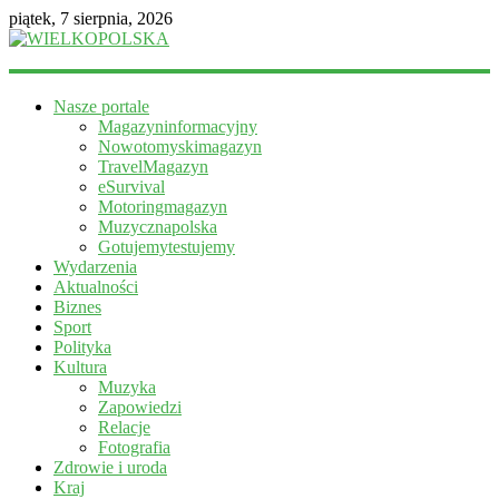
piątek, 7 sierpnia, 2026
WIELKOPOLSKA
Nasze portale
Magazyn
Magazyninformacyjny
informacyjny
Nowotomyskimagazyn
TravelMagazyn
eSurvival
Motoringmagazyn
Muzycznapolska
Gotujemytestujemy
Wydarzenia
Aktualności
Biznes
Sport
Polityka
Kultura
Muzyka
Zapowiedzi
Relacje
Fotografia
Zdrowie i uroda
Kraj