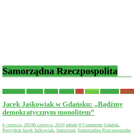
Samorządna Rzeczpospolita
Aktualności
edukacja
Europa
Historia
Kraj
Poznań
Samorząd
Wielko
Jacek Jaśkowiak w Gdańsku: „Bądźmy
demokratycznym monolitem”
6 czerwca, 2019
6 czerwca, 2019
admin
0 Comments
Gdańsk
,
Prezydent Jacek Jaśkowiak
,
Samorząd
,
Samorządna Rzeczpospolita