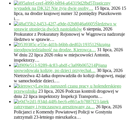
Tragiczny
wypadek na DK32! Nie żyją dwie osoby…
15 lipca, 2026
15
lipca, na drodze krajowej numer 32 pomiędzy Ptaszkowem
i…
Śledztwo w
sprawie utonięcia dwóch nastolatków
6 sierpnia, 2026
Prokurator z Prokuratury Rejonowej w Wągrowcu nadzoruje
śledztwo w sprawie…
Skrajna
nieodpowiedzialność na drodze. Kierowca…
31 lipca, 2026
W dniu 22 lipca 2026 roku w miejscowości Antonin,
inspektorzy…
Pijana
spowodowała kolizję, po dzieci przyjechał…
30 lipca, 2026
Nietrzeźwa 42-latka doprowadziła do kolizji drogowej, mając
w samochodzie dzieci.…
Lawina naruszeń czasu pracy u holenderskiego
przewoźnika
23 lipca, 2026
Podczas kontroli drogowej w
dniu 22 lipca inspektorzy Inspekcji Transportu…
23-latek
zatrzymany i tymczasowo aresztowany za…
26 lipca, 2026
Policjanci z Komendy Powiatowej Policji w Gostyniu
zatrzymali 23-letniego mieszkańca…