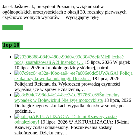
Jacek Jaśkowiak, prezydent Poznania, wziął udział w
ogólnopolskich uroczystościach z okazji 30. rocznicy pierwszych
częściowo wolnych wyborów. – Wyciągajmy rękę
Read more
Top 10
Mieli jechać
nocą, sparaliżowali A2! Inspekcja…
15 lipca, 2026
W piątek
10 lipca 2026 roku około godziny siódmej, patrol…
UWAGA! Policja
szuka użytkownika hulajnogi. Doszło…
18 lipca, 2026
Policjanci Referatu ds. Wykroczeń prowadzą czynności
wyjaśniające w sprawie zdarzenia,…
Śmiertelny
wypadek w Bolewicku! Nie żyje motocyklista
18 lipca, 2026
Do tragicznego w skutkach wypadku doszło w sobotę po
godzinie…
AKTUALIZACJA: 15-letni Ksawery został
odnaleziony!
19 lipca, 2026
🚨 AKTUALIZACJA: 15-letni
Ksawery został odnaleziony! Poszukiwania zostały
zakończone. Dziękujemy…