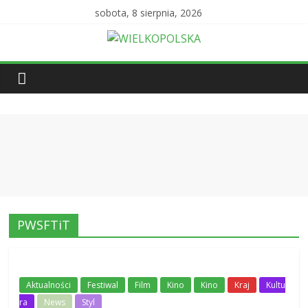
sobota, 8 sierpnia, 2026
PWSFTiT
Aktualności
Festiwal
Film
Kino
Kino
Kraj
Kultu
ra
News
Styl