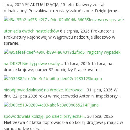
lipca, 2026
🚨 AKTUALIZACJA: 15-letni Ksawery został
odnaleziony! Poszukiwania zostały zakończone. Dziękujemy…
Śledztwo w sprawie
utonięcia dwóch nastolatków
6 sierpnia, 2026
Prokurator z
Prokuratury Rejonowej w Wągrowcu nadzoruje śledztwo w
sprawie…
Tragiczny wypadek
na DK32! Nie żyją dwie osoby…
15 lipca, 2026
15 lipca, na
drodze krajowej numer 32 pomiędzy Ptaszkowem i…
Skrajna
nieodpowiedzialność na drodze. Kierowca…
31 lipca, 2026
W
dniu 22 lipca 2026 roku w miejscowości Antonin, inspektorzy…
Pijana
spowodowała kolizję, po dzieci przyjechał…
30 lipca, 2026
Nietrzeźwa 42-latka doprowadziła do kolizji drogowej, mając w
samochodzie dzieci.…