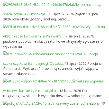
Mieli jechać nocą,
sparaliżowali A2! Inspekcja…
15 lipca, 2026
W piątek 10 lipca
2026 roku około godziny siódmej, patrol…
UWAGA! Wypadek na
dk92 między Lwówkiem, a Pniewami.…
7 sierpnia, 2026
W
piątkowe popołudnie służby ratunkowe otrzymały zgłoszenie o
wypadku na…
UWAGA! Policja
szuka użytkownika hulajnogi. Doszło…
18 lipca, 2026
Policjanci
Referatu ds. Wykroczeń prowadzą czynności wyjaśniające w
sprawie zdarzenia,…
Śmiertelny wypadek
w Bolewicku! Nie żyje motocyklista
18 lipca, 2026
Do
tragicznego w skutkach wypadku doszło w sobotę po godzinie…
AKTUALIZACJA: 15-letni Ksawery został odnaleziony!
19