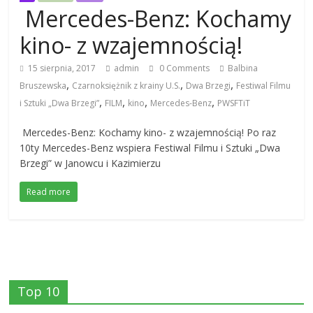
Mercedes-Benz: Kochamy
kino- z wzajemnością!
15 sierpnia, 2017
admin
0 Comments
Balbina
,
,
,
Bruszewska
Czarnoksiężnik z krainy U.S.
Dwa Brzegi
Festiwal Filmu
,
,
,
,
i Sztuki „Dwa Brzegi”
FILM
kino
Mercedes-Benz
PWSFTiT
Mercedes-Benz: Kochamy kino- z wzajemnością! Po raz
10ty Mercedes-Benz wspiera Festiwal Filmu i Sztuki „Dwa
Brzegi” w Janowcu i Kazimierzu
Read more
Top 10