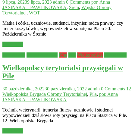
9 lipca, 2023
9 lipca, 2023
admin
0 Comments
por. Anna
JASIŃSKA – PAWLIKOWSKA
,
Śrem
,
Wojska Obrony
Terytorialnej
,
WOT
Matka i córka, uczniowie, studenci, inżynier, radca prawny, czy
trener koszykówki, wypowiedzieli w sobotę na Placu 20.
Października w Śremie
Read more
Aktualności
Bezpieczeństwo
Kraj
Piła
Wielkopolska
Wydarzenia
Wielkopolscy terytorialsi przysięgali w
Pile
30 października, 2022
30 października, 2022
admin
0 Comments
12
Wielkopolska Brygada Obrony Terytorialnej
,
Piła
,
por. Anna
JASIŃSKA – PAWLIKOWSKA
Technik weterynarii, trenerka fitness, uczniowie i studenci
wypowiedzieli dziś słowa roty przysięgi na Placu Staszica w Pile.
12. Wielkopolska Brygada
Read more