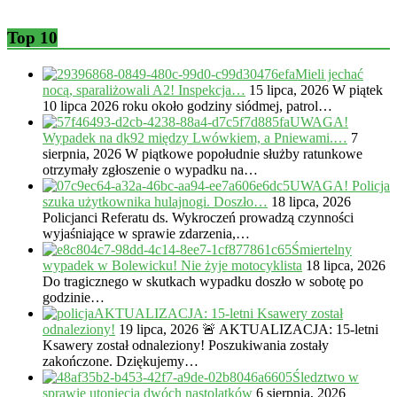
Top 10
Mieli jechać
nocą, sparaliżowali A2! Inspekcja…
15 lipca, 2026
W piątek
10 lipca 2026 roku około godziny siódmej, patrol…
UWAGA!
Wypadek na dk92 między Lwówkiem, a Pniewami.…
7
sierpnia, 2026
W piątkowe popołudnie służby ratunkowe
otrzymały zgłoszenie o wypadku na…
UWAGA! Policja
szuka użytkownika hulajnogi. Doszło…
18 lipca, 2026
Policjanci Referatu ds. Wykroczeń prowadzą czynności
wyjaśniające w sprawie zdarzenia,…
Śmiertelny
wypadek w Bolewicku! Nie żyje motocyklista
18 lipca, 2026
Do tragicznego w skutkach wypadku doszło w sobotę po
godzinie…
AKTUALIZACJA: 15-letni Ksawery został
odnaleziony!
19 lipca, 2026
🚨 AKTUALIZACJA: 15-letni
Ksawery został odnaleziony! Poszukiwania zostały
zakończone. Dziękujemy…
Śledztwo w
sprawie utonięcia dwóch nastolatków
6 sierpnia, 2026