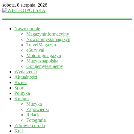
sobota, 8 sierpnia, 2026
WIELKOPOLSKA
Nasze portale
Magazyn
Magazyninformacyjny
informacyjny
Nowotomyskimagazyn
TravelMagazyn
eSurvival
Motoringmagazyn
Muzycznapolska
Gotujemytestujemy
Wydarzenia
Aktualności
Biznes
Sport
Polityka
Kultura
Muzyka
Zapowiedzi
Relacje
Fotografia
Zdrowie i uroda
Kraj