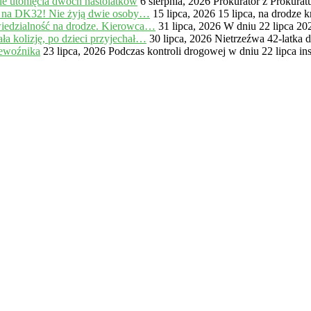
e utonięcia dwóch nastolatków
6 sierpnia, 2026
Prokurator z Prokur
 na DK32! Nie żyją dwie osoby…
15 lipca, 2026
15 lipca, na drodze
iedzialność na drodze. Kierowca…
31 lipca, 2026
W dniu 22 lipca 20
a kolizję, po dzieci przyjechał…
30 lipca, 2026
Nietrzeźwa 42-latka 
zewoźnika
23 lipca, 2026
Podczas kontroli drogowej w dniu 22 lipca in