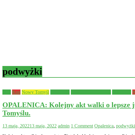
podwyżki
Inne
Kraj
Nowy Tomyśl
Opalenica
powiat nowotomyski
Samorząd
W
OPALENICA: Kolejny akt walki o lepsze 
Tomyślu.
13 maja, 2022
13 maja, 2022
admin
1 Comment
Opalenica
,
podwyżki