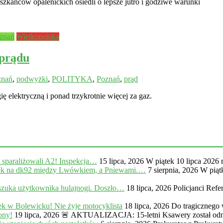
eszkańców opalenickich osiedli o lepsze jutro i godziwe warunki
znań
Wielkopolska
prądu
znań
,
podwyżki
,
POLITYKA
,
Poznań
,
prąd
ę elektryczną i ponad trzykrotnie więcej za gaz.
, sparaliżowali A2! Inspekcja…
15 lipca, 2026
W piątek 10 lipca 2026 
na dk92 między Lwówkiem, a Pniewami.…
7 sierpnia, 2026
W piąt
zuka użytkownika hulajnogi. Doszło…
18 lipca, 2026
Policjanci Ref
k w Bolewicku! Nie żyje motocyklista
18 lipca, 2026
Do tragicznego
ony!
19 lipca, 2026
🚨 AKTUALIZACJA: 15-letni Ksawery został odna