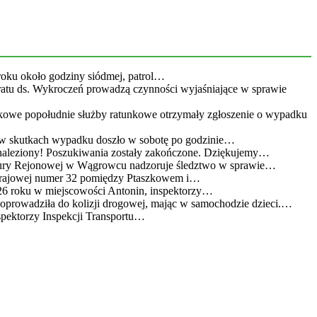
roku około godziny siódmej, patrol…
eratu ds. Wykroczeń prowadzą czynności wyjaśniające w sprawie
kowe popołudnie służby ratunkowe otrzymały zgłoszenie o wypadku
 w skutkach wypadku doszło w sobotę po godzinie…
leziony! Poszukiwania zostały zakończone. Dziękujemy…
atury Rejonowej w Wągrowcu nadzoruje śledztwo w sprawie…
 krajowej numer 32 pomiędzy Ptaszkowem i…
26 roku w miejscowości Antonin, inspektorzy…
doprowadziła do kolizji drogowej, mając w samochodzie dzieci.…
spektorzy Inspekcji Transportu…