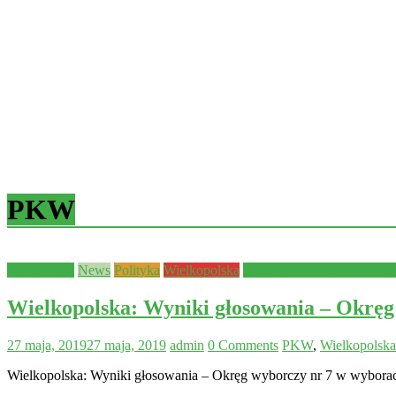
PKW
Aktualności
News
Polityka
Wielkopolska
Wybory do Parlamentu Eur
Wielkopolska: Wyniki głosowania – Okręg
27 maja, 2019
27 maja, 2019
admin
0 Comments
PKW
,
Wielkopolska
Wielkopolska: Wyniki głosowania – Okręg wyborczy nr 7 w wybora