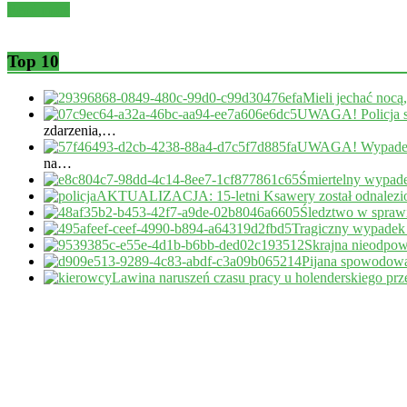
Read more
Top 10
Mieli jechać nocą
UWAGA! Policja s
zdarzenia,…
UWAGA! Wypadek 
na…
Śmiertelny wypade
AKTUALIZACJA: 15-letni Ksawery został odnalezi
Śledztwo w sprawi
Tragiczny wypadek
Skrajna nieodpow
Pijana spowodował
Lawina naruszeń czasu pracy u holenderskiego pr