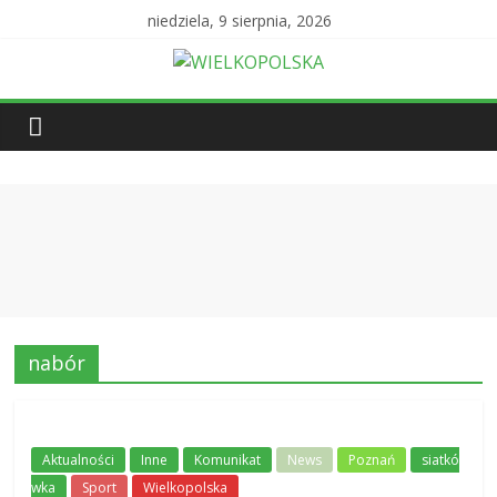
niedziela, 9 sierpnia, 2026
nabór
Aktualności
Inne
Komunikat
News
Poznań
siatkó
wka
Sport
Wielkopolska