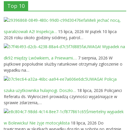
Top 10
Mieli jechać nocą,
sparaliżowali A2! Inspekcja…
15 lipca, 2026
W piątek 10 lipca
2026 roku około godziny siódmej, patrol…
UWAGA! Wypadek na
dk92 między Lwówkiem, a Pniewami.…
7 sierpnia, 2026
W
piątkowe popołudnie służby ratunkowe otrzymały zgłoszenie o
wypadku na…
UWAGA! Policja
szuka użytkownika hulajnogi. Doszło…
18 lipca, 2026
Policjanci
Referatu ds. Wykroczeń prowadzą czynności wyjaśniające w
sprawie zdarzenia,…
Śmiertelny wypadek
w Bolewicku! Nie żyje motocyklista
18 lipca, 2026
Do
tragicznego w skutkach wypadku doszło w sobotę po godzinie…