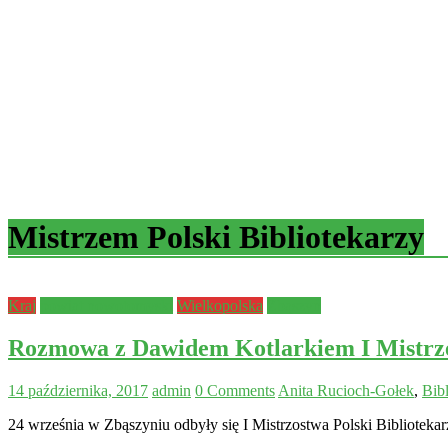
Mistrzem Polski Bibliotekarzy
Kraj
powiat nowotomyski
Wielkopolska
Zbąszyń
Rozmowa z Dawidem Kotlarkiem I Mistrze
14 października, 2017
admin
0 Comments
Anita Rucioch-Gołek
,
Bib
24 września w Zbąszyniu odbyły się I Mistrzostwa Polski Bibliote