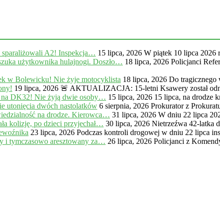
, sparaliżowali A2! Inspekcja…
15 lipca, 2026
W piątek 10 lipca 2026 
zuka użytkownika hulajnogi. Doszło…
18 lipca, 2026
Policjanci Ref
k w Bolewicku! Nie żyje motocyklista
18 lipca, 2026
Do tragicznego
ony!
19 lipca, 2026
🚨 AKTUALIZACJA: 15-letni Ksawery został odna
 na DK32! Nie żyją dwie osoby…
15 lipca, 2026
15 lipca, na drodze
e utonięcia dwóch nastolatków
6 sierpnia, 2026
Prokurator z Prokur
iedzialność na drodze. Kierowca…
31 lipca, 2026
W dniu 22 lipca 20
a kolizję, po dzieci przyjechał…
30 lipca, 2026
Nietrzeźwa 42-latka 
zewoźnika
23 lipca, 2026
Podczas kontroli drogowej w dniu 22 lipca in
ny i tymczasowo aresztowany za…
26 lipca, 2026
Policjanci z Komendy