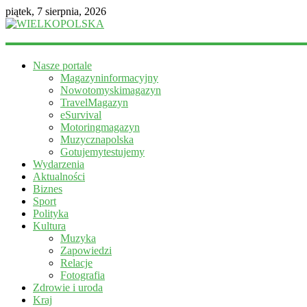
piątek, 7 sierpnia, 2026
WIELKOPOLSKA
Nasze portale
Magazyn
Magazyninformacyjny
informacyjny
Nowotomyskimagazyn
TravelMagazyn
eSurvival
Motoringmagazyn
Muzycznapolska
Gotujemytestujemy
Wydarzenia
Aktualności
Biznes
Sport
Polityka
Kultura
Muzyka
Zapowiedzi
Relacje
Fotografia
Zdrowie i uroda
Kraj