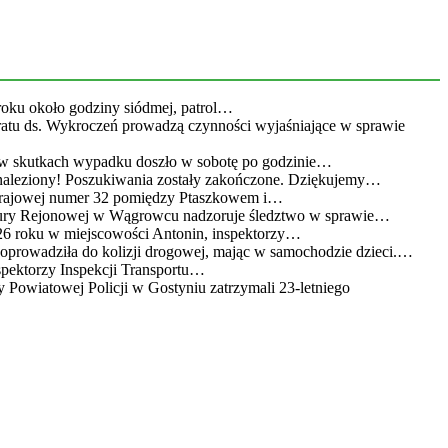
roku około godziny siódmej, patrol…
eratu ds. Wykroczeń prowadzą czynności wyjaśniające w sprawie
 w skutkach wypadku doszło w sobotę po godzinie…
leziony! Poszukiwania zostały zakończone. Dziękujemy…
 krajowej numer 32 pomiędzy Ptaszkowem i…
atury Rejonowej w Wągrowcu nadzoruje śledztwo w sprawie…
26 roku w miejscowości Antonin, inspektorzy…
doprowadziła do kolizji drogowej, mając w samochodzie dzieci.…
spektorzy Inspekcji Transportu…
 Powiatowej Policji w Gostyniu zatrzymali 23-letniego