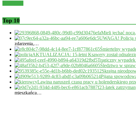
Read more
Top 10
Mieli jechać nocą
UWAGA! Policja s
zdarzenia,…
Śmiertelny wypade
AKTUALIZACJA: 15-letni Ksawery został odnalezi
Tragiczny wypadek
Śledztwo w sprawi
Skrajna nieodpow
Pijana spowodował
Lawina naruszeń czasu pracy u holenderskiego pr
23-latek zatrzyma
mieszkańca…