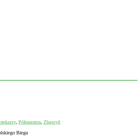
otekarzy
,
Półmaraton
,
Zbąszyń
olskiego Biegu