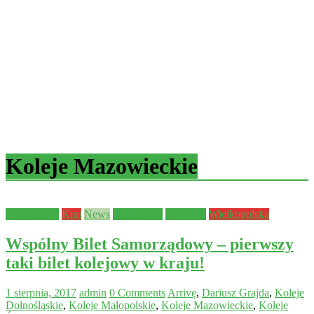
Koleje Mazowieckie
Aktualności
Kraj
News
Ogłoszenie
turystyka
Wielkopolska
Wspólny Bilet Samorządowy – pierwszy
taki bilet kolejowy w kraju!
1 sierpnia, 2017
admin
0 Comments
Arrivę
,
Dariusz Grajda
,
Koleje
Dolnośląskie
,
Koleje Małopolskie
,
Koleje Mazowieckie
,
Koleje