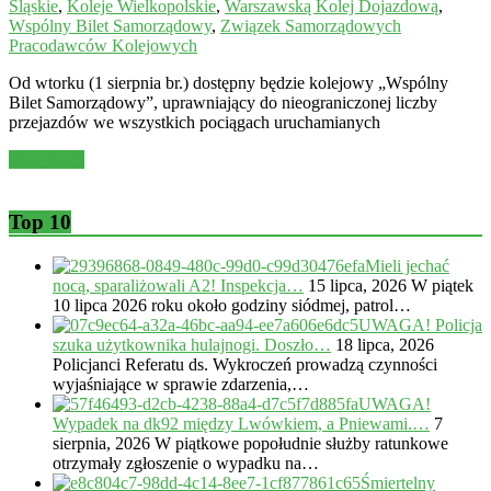
Śląskie
,
Koleje Wielkopolskie
,
Warszawską Kolej Dojazdową
,
Wspólny Bilet Samorządowy
,
Związek Samorządowych
Pracodawców Kolejowych
Od wtorku (1 sierpnia br.) dostępny będzie kolejowy „Wspólny
Bilet Samorządowy”, uprawniający do nieograniczonej liczby
przejazdów we wszystkich pociągach uruchamianych
Read more
Top 10
Mieli jechać
nocą, sparaliżowali A2! Inspekcja…
15 lipca, 2026
W piątek
10 lipca 2026 roku około godziny siódmej, patrol…
UWAGA! Policja
szuka użytkownika hulajnogi. Doszło…
18 lipca, 2026
Policjanci Referatu ds. Wykroczeń prowadzą czynności
wyjaśniające w sprawie zdarzenia,…
UWAGA!
Wypadek na dk92 między Lwówkiem, a Pniewami.…
7
sierpnia, 2026
W piątkowe popołudnie służby ratunkowe
otrzymały zgłoszenie o wypadku na…
Śmiertelny