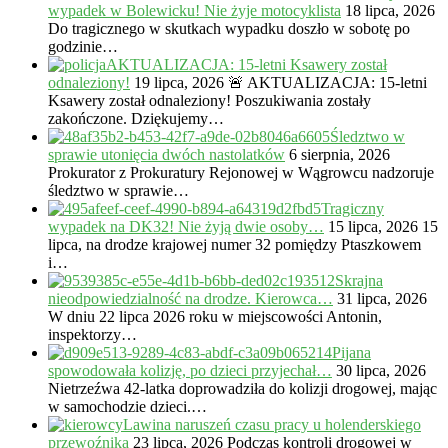
wypadek w Bolewicku! Nie żyje motocyklista
18 lipca, 2026
Do tragicznego w skutkach wypadku doszło w sobotę po
godzinie…
AKTUALIZACJA: 15-letni Ksawery został
odnaleziony!
19 lipca, 2026
🚨 AKTUALIZACJA: 15-letni
Ksawery został odnaleziony! Poszukiwania zostały
zakończone. Dziękujemy…
Śledztwo w
sprawie utonięcia dwóch nastolatków
6 sierpnia, 2026
Prokurator z Prokuratury Rejonowej w Wągrowcu nadzoruje
śledztwo w sprawie…
Tragiczny
wypadek na DK32! Nie żyją dwie osoby…
15 lipca, 2026
15
lipca, na drodze krajowej numer 32 pomiędzy Ptaszkowem
i…
Skrajna
nieodpowiedzialność na drodze. Kierowca…
31 lipca, 2026
W dniu 22 lipca 2026 roku w miejscowości Antonin,
inspektorzy…
Pijana
spowodowała kolizję, po dzieci przyjechał…
30 lipca, 2026
Nietrzeźwa 42-latka doprowadziła do kolizji drogowej, mając
w samochodzie dzieci.…
Lawina naruszeń czasu pracy u holenderskiego
przewoźnika
23 lipca, 2026
Podczas kontroli drogowej w