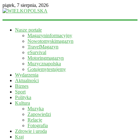
piątek, 7 sierpnia, 2026
WIELKOPOLSKA
Nasze portale
Magazyn
Magazyninformacyjny
informacyjny
Nowotomyskimagazyn
TravelMagazyn
eSurvival
Motoringmagazyn
Muzycznapolska
Gotujemytestujemy
Wydarzenia
Aktualności
Biznes
Sport
Polityka
Kultura
Muzyka
Zapowiedzi
Relacje
Fotografia
Zdrowie i uroda
Kraj