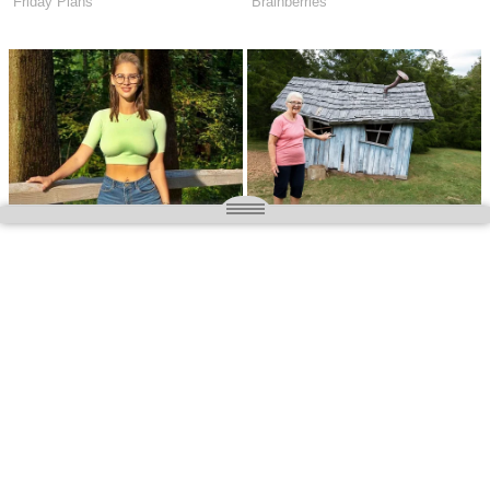
O nas
Wielkopolska magazyn informacyjny.pl
Kontakt:
redakcja@wielkopolskamagazyn.pl
784 901 059