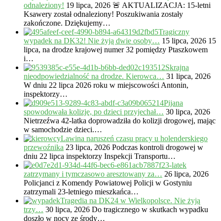
odnaleziony!
19 lipca, 2026
🚨 AKTUALIZACJA: 15-letni
Ksawery został odnaleziony! Poszukiwania zostały
zakończone. Dziękujemy…
Tragiczny
wypadek na DK32! Nie żyją dwie osoby…
15 lipca, 2026
15
lipca, na drodze krajowej numer 32 pomiędzy Ptaszkowem
i…
Skrajna
nieodpowiedzialność na drodze. Kierowca…
31 lipca, 2026
W dniu 22 lipca 2026 roku w miejscowości Antonin,
inspektorzy…
Pijana
spowodowała kolizję, po dzieci przyjechał…
30 lipca, 2026
Nietrzeźwa 42-latka doprowadziła do kolizji drogowej, mając
w samochodzie dzieci.…
Lawina naruszeń czasu pracy u holenderskiego
przewoźnika
23 lipca, 2026
Podczas kontroli drogowej w
dniu 22 lipca inspektorzy Inspekcji Transportu…
23-latek
zatrzymany i tymczasowo aresztowany za…
26 lipca, 2026
Policjanci z Komendy Powiatowej Policji w Gostyniu
zatrzymali 23-letniego mieszkańca…
Tragedia na DK24 w Wielkopolsce. Nie żyją
trzy…
30 lipca, 2026
Do tragicznego w skutkach wypadku
doszło w nocy ze środy…