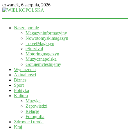
czwartek, 6 sierpnia, 2026
WIELKOPOLSKA
Nasze portale
Magazyn
Magazyninformacyjny
informacyjny
Nowotomyskimagazyn
TravelMagazyn
eSurvival
Motoringmagazyn
Muzycznapolska
Gotujemytestujemy
Wydarzenia
Aktualności
Biznes
Sport
Polityka
Kultura
Muzyka
Zapowiedzi
Relacje
Fotografia
Zdrowie i uroda
Kraj