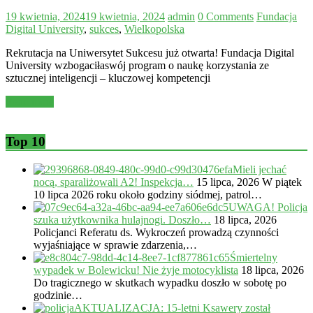
19 kwietnia, 2024
19 kwietnia, 2024
admin
0 Comments
Fundacja
Digital University
,
sukces
,
Wielkopolska
Rekrutacja na Uniwersytet Sukcesu już otwarta! Fundacja Digital
University wzbogaciłaswój program o naukę korzystania ze
sztucznej inteligencji – kluczowej kompetencji
Read more
Top 10
Mieli jechać
nocą, sparaliżowali A2! Inspekcja…
15 lipca, 2026
W piątek
10 lipca 2026 roku około godziny siódmej, patrol…
UWAGA! Policja
szuka użytkownika hulajnogi. Doszło…
18 lipca, 2026
Policjanci Referatu ds. Wykroczeń prowadzą czynności
wyjaśniające w sprawie zdarzenia,…
Śmiertelny
wypadek w Bolewicku! Nie żyje motocyklista
18 lipca, 2026
Do tragicznego w skutkach wypadku doszło w sobotę po
godzinie…
AKTUALIZACJA: 15-letni Ksawery został