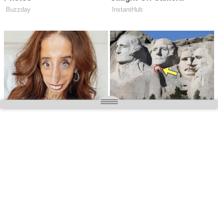
O nas
Wielkopolska magazyn informacyjny.pl
Kontakt:
redakcja@wielkopolskamagazyn.pl