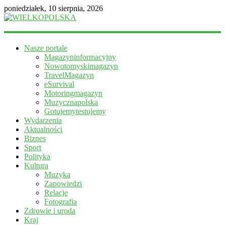
poniedziałek, 10 sierpnia, 2026
WIELKOPOLSKA
Nasze portale
Magazyn
Magazyninformacyjny
informacyjny
Nowotomyskimagazyn
TravelMagazyn
eSurvival
Motoringmagazyn
Muzycznapolska
Gotujemytestujemy
Wydarzenia
Aktualności
Biznes
Sport
Polityka
Kultura
Muzyka
Zapowiedzi
Relacje
Fotografia
Zdrowie i uroda
Kraj