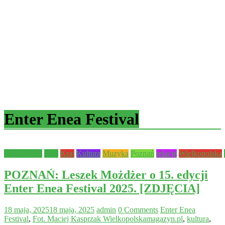
Enter Enea Festival
Aktualności
Inne
Kraj
Kultura
Muzyka
Poznań
relacje
Wielkopolska
POZNAŃ: Leszek Możdżer o 15. edycji
Enter Enea Festival 2025. [ZDJĘCIA]
18 maja, 2025
18 maja, 2025
admin
0 Comments
Enter Enea
Festival
,
Fot. Maciej Kasprzak Wielkopolskamagazyn.pl
,
kultura
,