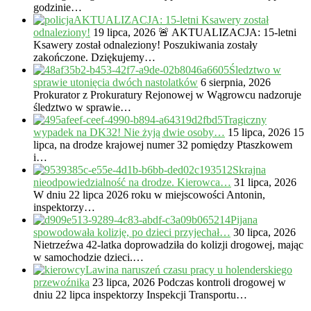
godzinie…
AKTUALIZACJA: 15-letni Ksawery został
odnaleziony!
19 lipca, 2026
🚨 AKTUALIZACJA: 15-letni
Ksawery został odnaleziony! Poszukiwania zostały
zakończone. Dziękujemy…
Śledztwo w
sprawie utonięcia dwóch nastolatków
6 sierpnia, 2026
Prokurator z Prokuratury Rejonowej w Wągrowcu nadzoruje
śledztwo w sprawie…
Tragiczny
wypadek na DK32! Nie żyją dwie osoby…
15 lipca, 2026
15
lipca, na drodze krajowej numer 32 pomiędzy Ptaszkowem
i…
Skrajna
nieodpowiedzialność na drodze. Kierowca…
31 lipca, 2026
W dniu 22 lipca 2026 roku w miejscowości Antonin,
inspektorzy…
Pijana
spowodowała kolizję, po dzieci przyjechał…
30 lipca, 2026
Nietrzeźwa 42-latka doprowadziła do kolizji drogowej, mając
w samochodzie dzieci.…
Lawina naruszeń czasu pracy u holenderskiego
przewoźnika
23 lipca, 2026
Podczas kontroli drogowej w
dniu 22 lipca inspektorzy Inspekcji Transportu…