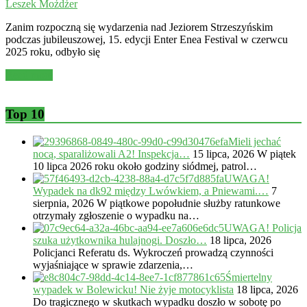
Leszek Możdżer
Zanim rozpoczną się wydarzenia nad Jeziorem Strzeszyńskim
podczas jubileuszowej, 15. edycji Enter Enea Festival w czerwcu
2025 roku, odbyło się
Read more
Top 10
Mieli jechać
nocą, sparaliżowali A2! Inspekcja…
15 lipca, 2026
W piątek
10 lipca 2026 roku około godziny siódmej, patrol…
UWAGA!
Wypadek na dk92 między Lwówkiem, a Pniewami.…
7
sierpnia, 2026
W piątkowe popołudnie służby ratunkowe
otrzymały zgłoszenie o wypadku na…
UWAGA! Policja
szuka użytkownika hulajnogi. Doszło…
18 lipca, 2026
Policjanci Referatu ds. Wykroczeń prowadzą czynności
wyjaśniające w sprawie zdarzenia,…
Śmiertelny
wypadek w Bolewicku! Nie żyje motocyklista
18 lipca, 2026
Do tragicznego w skutkach wypadku doszło w sobotę po