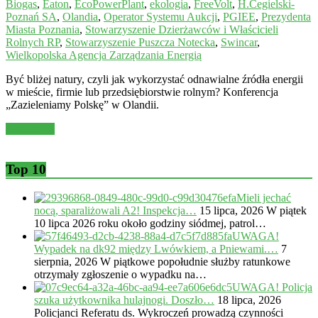
Biogas
,
Eaton
,
EcoPowerPlant
,
ekologia
,
FreeVolt
,
H.Cegielski-
Poznań SA
,
Olandia
,
Operator Systemu Aukcji
,
PGIEE
,
Prezydenta
Miasta Poznania
,
Stowarzyszenie Dzierżawców i Właścicieli
Rolnych RP
,
Stowarzyszenie Puszcza Notecka
,
Swincar
,
Wielkopolska Agencja Zarządzania Energią
Być bliżej natury, czyli jak wykorzystać odnawialne źródła energii
w mieście, firmie lub przedsiębiorstwie rolnym? Konferencja
„Zazieleniamy Polskę” w Olandii.
Read more
Top 10
Mieli jechać
nocą, sparaliżowali A2! Inspekcja…
15 lipca, 2026
W piątek
10 lipca 2026 roku około godziny siódmej, patrol…
UWAGA!
Wypadek na dk92 między Lwówkiem, a Pniewami.…
7
sierpnia, 2026
W piątkowe popołudnie służby ratunkowe
otrzymały zgłoszenie o wypadku na…
UWAGA! Policja
szuka użytkownika hulajnogi. Doszło…
18 lipca, 2026
Policjanci Referatu ds. Wykroczeń prowadzą czynności