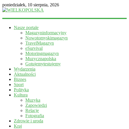
poniedziałek, 10 sierpnia, 2026
WIELKOPOLSKA
Nasze portale
Magazyn
Magazyninformacyjny
informacyjny
Nowotomyskimagazyn
TravelMagazyn
eSurvival
Motoringmagazyn
Muzycznapolska
Gotujemytestujemy
Wydarzenia
Aktualności
Biznes
Sport
Polityka
Kultura
Muzyka
Zapowiedzi
Relacje
Fotografia
Zdrowie i uroda
Kraj