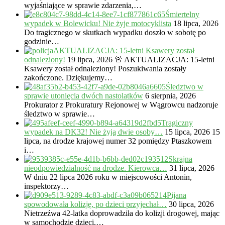
wyjaśniające w sprawie zdarzenia,…
Śmiertelny
wypadek w Bolewicku! Nie żyje motocyklista
18 lipca, 2026
Do tragicznego w skutkach wypadku doszło w sobotę po
godzinie…
AKTUALIZACJA: 15-letni Ksawery został
odnaleziony!
19 lipca, 2026
🚨 AKTUALIZACJA: 15-letni
Ksawery został odnaleziony! Poszukiwania zostały
zakończone. Dziękujemy…
Śledztwo w
sprawie utonięcia dwóch nastolatków
6 sierpnia, 2026
Prokurator z Prokuratury Rejonowej w Wągrowcu nadzoruje
śledztwo w sprawie…
Tragiczny
wypadek na DK32! Nie żyją dwie osoby…
15 lipca, 2026
15
lipca, na drodze krajowej numer 32 pomiędzy Ptaszkowem
i…
Skrajna
nieodpowiedzialność na drodze. Kierowca…
31 lipca, 2026
W dniu 22 lipca 2026 roku w miejscowości Antonin,
inspektorzy…
Pijana
spowodowała kolizję, po dzieci przyjechał…
30 lipca, 2026
Nietrzeźwa 42-latka doprowadziła do kolizji drogowej, mając
w samochodzie dzieci.…