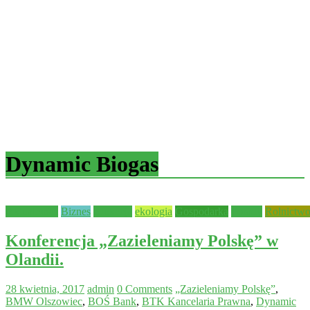
Dynamic Biogas
Aktualności
Biznes
edukacja
ekologia
Gospodarka
Porady
Rolnictw
Konferencja „Zazieleniamy Polskę” w
Olandii.
28 kwietnia, 2017
admin
0 Comments
„Zazieleniamy Polskę”
,
BMW Olszowiec
,
BOŚ Bank
,
BTK Kancelaria Prawna
,
Dynamic