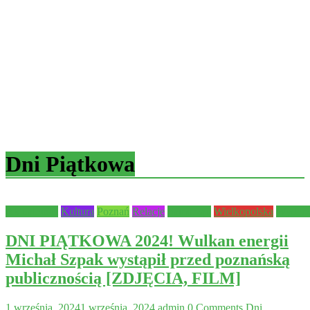
Dni Piątkowa
Aktualności
Kultura
Poznań
Relacje
Samorząd
Wielkopolska
Wydarz
DNI PIĄTKOWA 2024! Wulkan energii
Michał Szpak wystąpił przed poznańską
publicznością [ZDJĘCIA, FILM]
1 września, 2024
1 września, 2024
admin
0 Comments
Dni