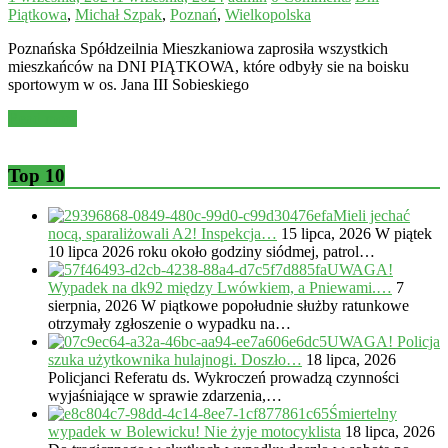
Piątkowa
,
Michał Szpak
,
Poznań
,
Wielkopolska
Poznańska Spółdzeilnia Mieszkaniowa zaprosiła wszystkich
mieszkańców na DNI PIĄTKOWA, które odbyły sie na boisku
sportowym w os. Jana III Sobieskiego
Read more
Top 10
Mieli jechać
nocą, sparaliżowali A2! Inspekcja…
15 lipca, 2026
W piątek
10 lipca 2026 roku około godziny siódmej, patrol…
UWAGA!
Wypadek na dk92 między Lwówkiem, a Pniewami.…
7
sierpnia, 2026
W piątkowe popołudnie służby ratunkowe
otrzymały zgłoszenie o wypadku na…
UWAGA! Policja
szuka użytkownika hulajnogi. Doszło…
18 lipca, 2026
Policjanci Referatu ds. Wykroczeń prowadzą czynności
wyjaśniające w sprawie zdarzenia,…
Śmiertelny
wypadek w Bolewicku! Nie żyje motocyklista
18 lipca, 2026