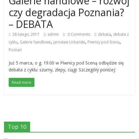
Galerie handlowe – rozwój
czy degradacja Poznania?
– DEBATA
,
28 lutego, 2017
admin
0 Comments
debata
debata z
,
,
,
,
cyklu
Galerie handlowe
Jarosław Urbański
Piwnicy pod Sceną
Poznań
Już 5 marca, o g. 19.00 w Piwnicy pod Sceną odbędzie się
debata z cyklu: szumy, zlepy, ciągi. Szczegóły poniżej:
Read more
Top 10