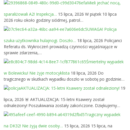
Mieli jechać nocą,
sparaliżowali A2! Inspekcja…
15 lipca, 2026
W piątek 10 lipca
2026 roku około godziny siódmej, patrol…
UWAGA! Policja
szuka użytkownika hulajnogi. Doszło…
18 lipca, 2026
Policjanci
Referatu ds. Wykroczeń prowadzą czynności wyjaśniające w
sprawie zdarzenia,…
Śmiertelny wypadek
w Bolewicku! Nie żyje motocyklista
18 lipca, 2026
Do
tragicznego w skutkach wypadku doszło w sobotę po godzinie…
AKTUALIZACJA: 15-letni Ksawery został odnaleziony!
19
lipca, 2026
🚨 AKTUALIZACJA: 15-letni Ksawery został
odnaleziony! Poszukiwania zostały zakończone. Dziękujemy…
Tragiczny wypadek
na DK32! Nie żyją dwie osoby…
15 lipca, 2026
15 lipca, na