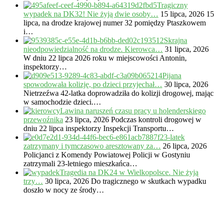
Tragiczny
wypadek na DK32! Nie żyją dwie osoby…
15 lipca, 2026
15
lipca, na drodze krajowej numer 32 pomiędzy Ptaszkowem
i…
Skrajna
nieodpowiedzialność na drodze. Kierowca…
31 lipca, 2026
W dniu 22 lipca 2026 roku w miejscowości Antonin,
inspektorzy…
Pijana
spowodowała kolizję, po dzieci przyjechał…
30 lipca, 2026
Nietrzeźwa 42-latka doprowadziła do kolizji drogowej, mając
w samochodzie dzieci.…
Lawina naruszeń czasu pracy u holenderskiego
przewoźnika
23 lipca, 2026
Podczas kontroli drogowej w
dniu 22 lipca inspektorzy Inspekcji Transportu…
23-latek
zatrzymany i tymczasowo aresztowany za…
26 lipca, 2026
Policjanci z Komendy Powiatowej Policji w Gostyniu
zatrzymali 23-letniego mieszkańca…
Tragedia na DK24 w Wielkopolsce. Nie żyją
trzy…
30 lipca, 2026
Do tragicznego w skutkach wypadku
doszło w nocy ze środy…