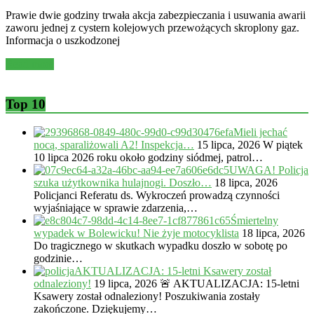
Prawie dwie godziny trwała akcja zabezpieczania i usuwania awarii
zaworu jednej z cystern kolejowych przewożących skroplony gaz.
Informacja o uszkodzonej
Read more
Top 10
Mieli jechać
nocą, sparaliżowali A2! Inspekcja…
15 lipca, 2026
W piątek
10 lipca 2026 roku około godziny siódmej, patrol…
UWAGA! Policja
szuka użytkownika hulajnogi. Doszło…
18 lipca, 2026
Policjanci Referatu ds. Wykroczeń prowadzą czynności
wyjaśniające w sprawie zdarzenia,…
Śmiertelny
wypadek w Bolewicku! Nie żyje motocyklista
18 lipca, 2026
Do tragicznego w skutkach wypadku doszło w sobotę po
godzinie…
AKTUALIZACJA: 15-letni Ksawery został
odnaleziony!
19 lipca, 2026
🚨 AKTUALIZACJA: 15-letni
Ksawery został odnaleziony! Poszukiwania zostały
zakończone. Dziękujemy…