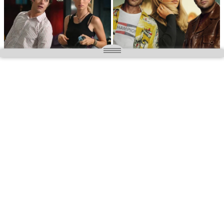
O nas
Wielkopolska magazyn informacyjny.pl
Kontakt:
redakcja@wielkopolskamagazyn.pl
784 901 059
Rejestr dzienników i czasopism
- Sąd Okręgowy w Poznaniu nr RPR 3637
REDAKTOR NACZELNY / WYDAWCA