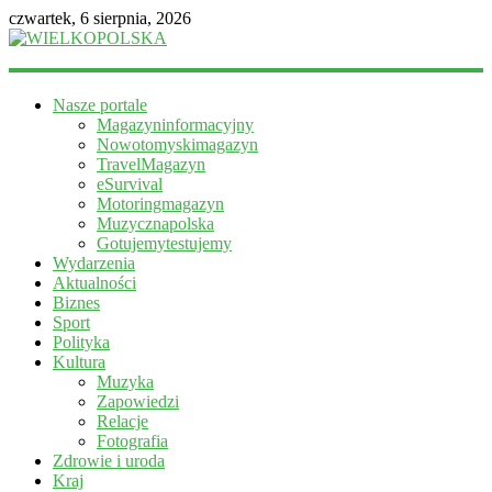
czwartek, 6 sierpnia, 2026
WIELKOPOLSKA
Nasze portale
Magazyn
Magazyninformacyjny
informacyjny
Nowotomyskimagazyn
TravelMagazyn
eSurvival
Motoringmagazyn
Muzycznapolska
Gotujemytestujemy
Wydarzenia
Aktualności
Biznes
Sport
Polityka
Kultura
Muzyka
Zapowiedzi
Relacje
Fotografia
Zdrowie i uroda
Kraj