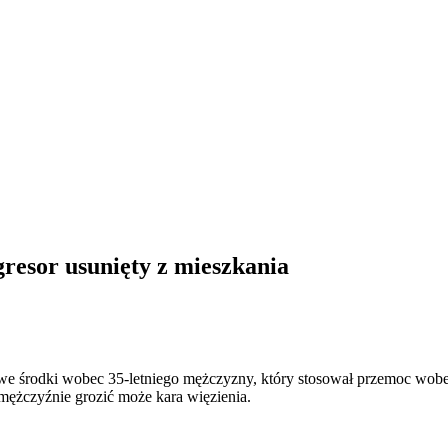
or usunięty z mieszkania
owe środki wobec 35-letniego mężczyzny, który stosował przemoc wobe
 mężczyźnie grozić może kara więzienia.