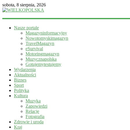
sobota, 8 sierpnia, 2026
WIELKOPOLSKA
Nasze portale
Magazyn
Magazyninformacyjny
informacyjny
Nowotomyskimagazyn
TravelMagazyn
eSurvival
Motoringmagazyn
Muzycznapolska
Gotujemytestujemy
Wydarzenia
Aktualności
Biznes
Sport
Polityka
Kultura
Muzyka
Zapowiedzi
Relacje
Fotografia
Zdrowie i uroda
Kraj