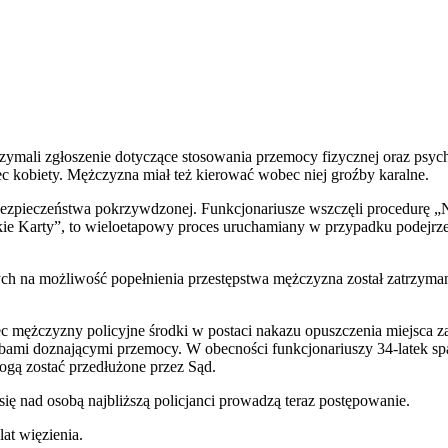
zymali zgłoszenie dotyczące stosowania przemocy fizycznej oraz psyc
 kobiety. Mężczyzna miał też kierować wobec niej groźby karalne.
bezpieczeństwa pokrzywdzonej. Funkcjonariusze wszczęli procedurę „Nieb
ie Karty”, to wieloetapowy proces uruchamiany w przypadku podejrze
ch na możliwość popełnienia przestępstwa mężczyzna został zatrzyma
 mężczyzny policyjne środki w postaci nakazu opuszczenia miejsca zam
obami doznającymi przemocy. W obecności funkcjonariuszy 34-latek spa
ogą zostać przedłużone przez Sąd.
ę nad osobą najbliższą policjanci prowadzą teraz postępowanie.
at więzienia.