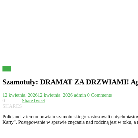
Inne
Szamotuły: DRAMAT ZA DRZWIAMI! Agres
12 kwietnia, 2026
12 kwietnia, 2026
admin
0 Comments
0
Share
Tweet
SHARES
Policjanci z terenu powiatu szamotulskiego zastosowali natychmiast
Karty”. Postępowanie w sprawie znęcania nad rodziną jest w toku, a