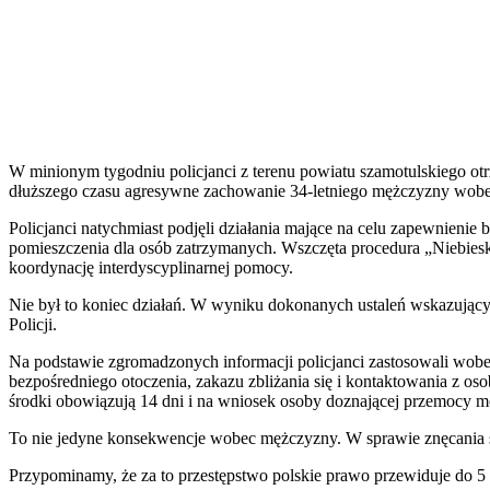
W minionym tygodniu policjanci z terenu powiatu szamotulskiego otr
dłuższego czasu agresywne zachowanie 34-letniego mężczyzny wobec
Policjanci natychmiast podjęli działania mające na celu zapewnienie 
pomieszczenia dla osób zatrzymanych. Wszczęta procedura „Niebiesk
koordynację interdyscyplinarnej pomocy.
Nie był to koniec działań. W wyniku dokonanych ustaleń wskazujący
Policji.
Na podstawie zgromadzonych informacji policjanci zastosowali wobec
bezpośredniego otoczenia, zakazu zbliżania się i kontaktowania z os
środki obowiązują 14 dni i na wniosek osoby doznającej przemocy m
To nie jedyne konsekwencje wobec mężczyzny. W sprawie znęcania si
Przypominamy, że za to przestępstwo polskie prawo przewiduje do 5 l